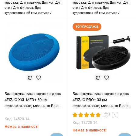
массажа; Для сидения; Для ног; Для
массажа; Для сидения; Для ног; Для
стоп; Для фитнеса; Для
стоп; Для фитнеса; Для
художественной гимнастики /
художественной гимнастики /
ТОП ПРОДАЖІВ
Балансувальна подушка-диск
Балансувальна подушка-диск
4FIZJO XXL MED+ 60 см
4FIZJO PRO+ 33 см
сенсомоторна, масажна Blue
сенсомоторна, масажна Black
(P-5907739310576)
(P-5907222931936)
1
Код: 14520-14
Код: 13725-14
Немає в наявності
Немає в наявності