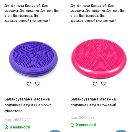
Для фитнеса
Для детей; Для
Для фитнеса
Для детей; Для
массажа; Для сидения; Для ног; Для
массажа; Для сидения; Для ног; Для
стоп; Для фитнеса; Для
стоп; Для фитнеса; Для
художественной гимнастики /
художественной гимнастики /
Балансувальна масажна
Балансувальна масажна
подушка EasyFit Cushion-2
подушка EasyFit Рожевий
фіолетова
Код: 26475-23
Код: 26831-23
В наявності
В наявності