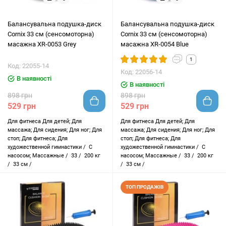
Балансувальна подушка-диск
Балансувальна подушка-диск
Cornix 33 см (сенсомоторна)
Cornix 33 см (сенсомоторна)
масажна XR-0053 Grey
масажна XR-0054 Blue
1
Код: 22055-14
Код: 22056-14
В наявності
В наявності
898 грн
898 грн
529 грн
529 грн
Для фитнеса
Для детей; Для
Для фитнеса
Для детей; Для
массажа; Для сидения; Для ног; Для
массажа; Для сидения; Для ног; Для
стоп; Для фитнеса; Для
стоп; Для фитнеса; Для
художественной гимнастики /
С
художественной гимнастики /
С
насосом; Массажные /
33 /
200 кг
насосом; Массажные /
33 /
200 кг
/
33 см /
/
33 см /
ТОП ПРОДАЖІВ