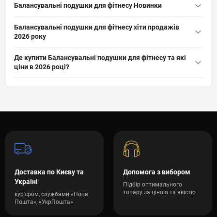
домашніх тренувань достатньо базової моделі середнього
Балансувальні подушки для фітнесу Новинки
Виберіть подушку, яка відповідає вашому рівню фізичної
прогресії; поролонові — більш стабільні і зносостійкі.
рівня.
підготовки. Якщо ви початківець, виберіть модель з ширшою
Початківцям та для реабілітації краще поролон/щільний EVA,
та стабільнішою поверхнею.
Балансувальна подушка-диск Actiget 34 см сенсомоторна
Балансувальні подушки для фітнесу хіти продажів
просунутим спортсменам і для динамічних вправ — надувні
2026 року
масажна ACT0116 Black
— 539 грн
для регулювання рівня нестабільності.
Не чекайте! Почніть покращувати свою фізичну форму та
Балансувальна подушка-диск Actiget 34 см сенсомоторна
здоров'я за допомогою балансувальних подушок для фітнесу.
Балансувальна подушка-диск Cornix 33 см (сенсомоторна)
Де купити Балансувальні подушки для фітнесу та які
масажна ACT0115 Pink
— 539 грн
Замовте їх сьогодні в інтернет-магазині Спортстарт та
ціни в 2026 році?
масажна XR-0054 Blue
— 529 грн
Балансувальна подушка-диск Actiget 34 см сенсомоторна
отримайте доставку по всій Україні. Тренуйтеся із
Балансувальна подушка-диск Cornix 33 см (сенсомоторна)
В інтернет-магазині SPORTSTART.com.ua можна купити
масажна ACT0114 Blue
— 539 грн
задоволенням та досягайте своїх спортивних цілей разом з
масажна XR-0053 Grey
— 529 грн
нами!
Балансувальні подушки для фітнесу за ціною від 359 грн до
Балансувальна подушка-диск Cornix 33 см (сенсомоторна)
598 грн. На даний момент у нашому каталозі доступні
масажна XR-0055 Pink
— 529 грн
актуальні моделі від перевірених брендів 26. Остаточна
вартість залежить від показників устаткування (потужності,
матеріалів, функціоналу і т.п.). Ми надаємо офіційну гарантію,
професійну допомогу у виборі та швидку доставку тренажерів
та товарів для спорту по всій Україні.
Доставка по Києву та
Допомога з вибором
Україні
Підбір оптимального
товару за ціною та якістю
кур'єром, службами «Нова
Пошта», «УкрПошта»