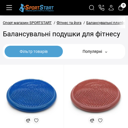
0
Спорт магазин SPORTSTART
Фітнес та йога
Балансувальні платфо
Балансувальні подушки для фітнесу
Фільтр товарів
Популярні