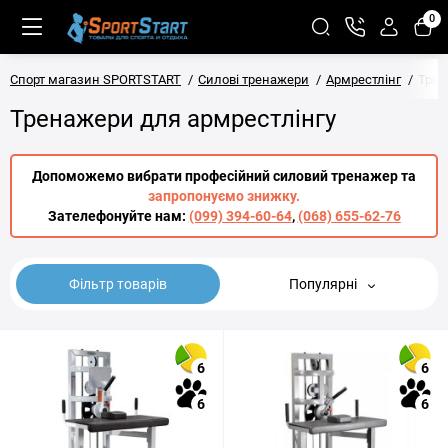
0
Спорт магазин SPORTSTART
Силові тренажери
Армрестлінг
Трен
Тренажери для армрестлінгу
Допоможемо вибрати професійний силовий тренажер та
запропонуємо знижку.
Зателефонуйте нам:
(099) 394-60-64
,
(068) 655-62-76
Фільтр товарів
Популярні
6
6
6
6