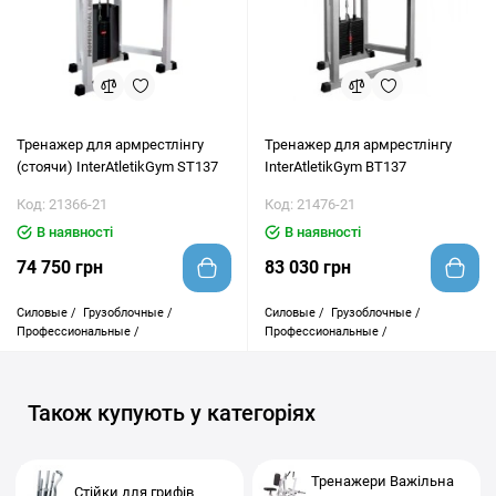
Тренажер для армрестлінгу
Тренажер для армрестлінгу
(стоячи) InterAtletikGym ST137
InterAtletikGym BT137
Код: 21366-21
Код: 21476-21
В наявності
В наявності
74 750 грн
83 030 грн
Силовые /
Грузоблочные /
Силовые /
Грузоблочные /
Профессиональные /
Профессиональные /
Також купують у категоріях
Тренажери Важільна
Стійки для грифів