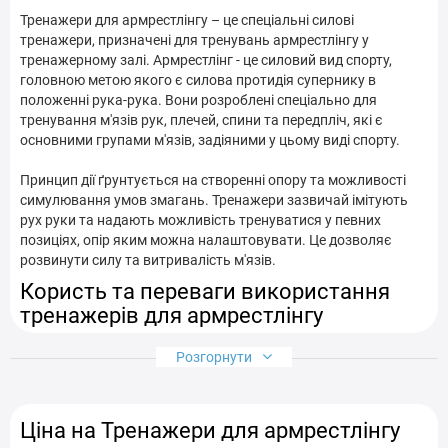
Тренажери для армрестлінгу – це спеціальні силові
тренажери, призначені для тренувань армрестлінгу у
тренажерному залі. Армрестлінг - це силовий вид спорту,
головною метою якого є силова протидія супернику в
положенні рука-рука. Вони розроблені спеціально для
тренування м'язів рук, плечей, спини та передпліч, які є
основними групами м'язів, задіяними у цьому виді спорту.
Принцип дії ґрунтується на створенні опору та можливості
симулювання умов змагань. Тренажери зазвичай імітують
рух руки та надають можливість тренуватися у певних
позиціях, опір яким можна налаштовувати. Це дозволяє
розвинути силу та витривалість м'язів.
Користь та переваги використання
тренажерів для армрестлінгу
Розгорнути
Розвиток сили та витривалості м'язів рук, плечей та спини.
Зміцнення м'язів передпліч і грифа, поліпшення хвата та
контролю за рукою.
Ціна на Тренажери для армрестлінгу
Тренування цілеспрямованих рухів, що застосовуються в