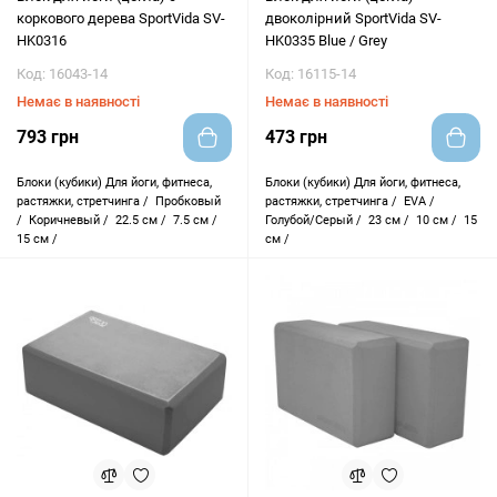
коркового дерева SportVida SV-
двоколірний SportVida SV-
HK0316
HK0335 Blue / Grey
Код: 16043-14
Код: 16115-14
Немає в наявності
Немає в наявності
793 грн
473 грн
Блоки (кубики)
Для йоги, фитнеса,
Блоки (кубики)
Для йоги, фитнеса,
растяжки, стретчинга /
Пробковый
растяжки, стретчинга /
EVA /
/
Коричневый /
22.5 см /
7.5 см /
Голубой/Серый /
23 см /
10 см /
15
15 см /
см /