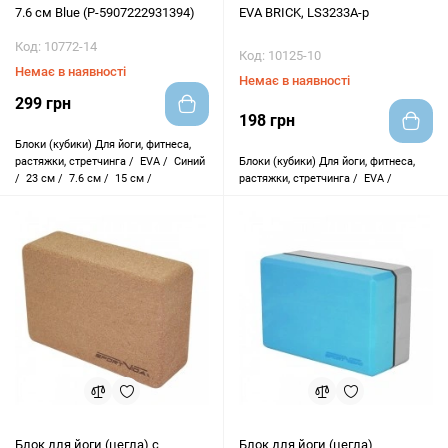
7.6 см Blue (P-5907222931394)
EVA BRICK, LS3233A-p
Код: 10772-14
Код: 10125-10
Немає в наявності
Немає в наявності
299 грн
198 грн
Блоки (кубики)
Для йоги, фитнеса,
растяжки, стретчинга /
EVA /
Синий
Блоки (кубики)
Для йоги, фитнеса,
/
23 см /
7.6 см /
15 см /
растяжки, стретчинга /
EVA /
Блок для йоги (цегла) c
Блок для йоги (цегла)