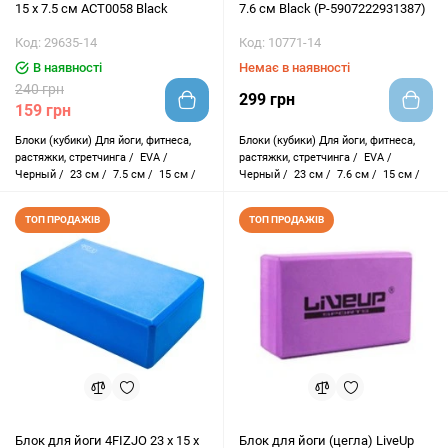
15 x 7.5 см ACT0058 Black
7.6 см Black (P-5907222931387)
Код: 29635-14
Код: 10771-14
В наявності
Немає в наявності
240 грн
299 грн
159 грн
Блоки (кубики)
Для йоги, фитнеса,
Блоки (кубики)
Для йоги, фитнеса,
растяжки, стретчинга /
EVA /
растяжки, стретчинга /
EVA /
Черный /
23 см /
7.5 см /
15 см /
Черный /
23 см /
7.6 см /
15 см /
ТОП ПРОДАЖІВ
ТОП ПРОДАЖІВ
Блок для йоги 4FIZJO 23 x 15 x
Блок для йоги (цегла) LiveUp