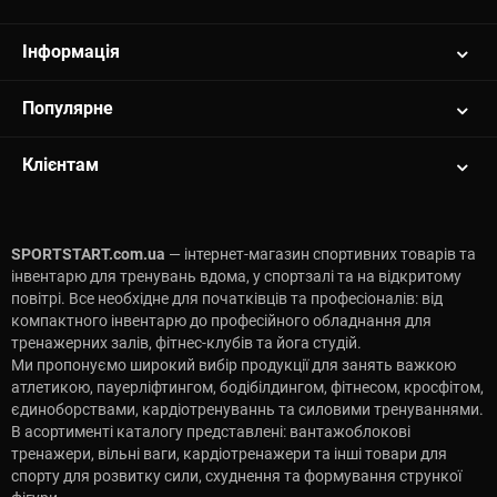
Естетика:
Широкий вибір кольорів та дизайнів
дозволить підібрати інвентар, який радуватиме око та
Інформація
надихатиме на практику.
Довіра:
Читайте реальні відгуки наших клієнтів, щоб
зробити правильний вибір.
Популярне
Сервіс:
Ми забезпечуємо швидку доставку по Києву та
всій Україні.
Клієнтам
Комплексний підхід:
Також є професійні килимки та
ремені для йоги, щоб зібрати повний набір для занять.
SPORTSTART.com.ua
— інтернет-магазин спортивних товарів та
інвентарю для тренувань вдома, у спортзалі та на відкритому
повітрі. Все необхідне для початківців та професіоналів: від
компактного інвентарю до професійного обладнання для
тренажерних залів, фітнес-клубів та йога студій.
Ми пропонуємо широкий вибір продукції для занять важкою
атлетикою, пауерліфтингом, бодібілдингом, фітнесом, кросфітом,
єдиноборствами, кардіотренуваннь та силовими тренуваннями.
В асортименті каталогу представлені: вантажоблокові
тренажери, вільні ваги, кардіотренажери та інші товари для
спорту для розвитку сили, схуднення та формування стрункої