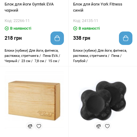
Блок для йоги Gymtek EVA
Блок для йоги York Fitness
чорний
синій
Код: 22266-11
Код: 24135-11
В наявності
В наявності
218 грн
338 грн
Блоки (кубики)
Для йоги, фитнеса,
Блоки (кубики)
Для йоги, фитнеса,
растяжки, стретчинга /
Пена EVA /
растяжки, стретчинга /
Пена /
Черный /
23 см /
7,8 см /
15 см /
Голубой /