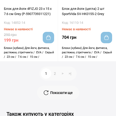
Блок для йоги 4FIZJO 23 x 15 x
Блок для йоги (цегла) 2 шт
7.6 см Grey (P-5907739311221)
SportVida SV-HK0155-2 Grey
Код: 14852-14
Код: 16110-14
Немає в наявності
Немає в наявності
290 грн
704 грн
199 грн
Блоки (кубики)
Для йоги, фитнеса,
Блоки (кубики)
Для йоги, фитнеса,
растяжки, стретчинга /
EVA /
Серый
растяжки, стретчинга /
EVA /
Серый
/
23 см /
7.6 см /
15 см /
/
23 см /
7.6 см /
15 см /
1
2
>
>|
Показати ще
Також купують у категоріях