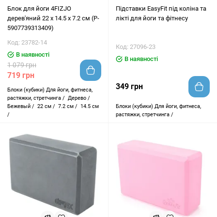
Блок для йоги 4FIZJO
Підставки EasyFit під коліна та
дерев'яний 22 x 14.5 x 7.2 см (P-
лікті для йоги та фітнесу
5907739313409)
Код: 23782-14
Код: 27096-23
В наявності
В наявності
1 079 грн
719 грн
349 грн
Блоки (кубики)
Для йоги, фитнеса,
растяжки, стретчинга /
Дерево /
Бежевый /
22 см /
7.2 см /
14.5 см
Блоки (кубики)
Для йоги, фитнеса,
/
растяжки, стретчинга /