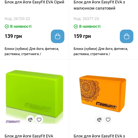
Блок для йоги EasyFit EVA Сірий
Блок для йоги EasyFit EVA з
малюнком салатовий
Код: 26720-23
Код: 26377-23
В наявності
В наявності
139 грн
159 грн
Блоки (кубики)
Для йоги, фитнеса,
Блоки (кубики)
Для йоги, фитнеса,
растяжки, стретчинга /
растяжки, стретчинга /
Блок для йоги EasyFit EVA
Блок для йоги EasyFit EVA з