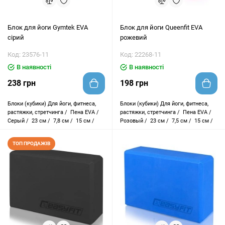
Блок для йоги Gymtek EVA
Блок для йоги Queenfit EVA
сірий
рожевий
Код: 23576-11
Код: 22268-11
В наявності
В наявності
238 грн
198 грн
Блоки (кубики)
Для йоги, фитнеса,
Блоки (кубики)
Для йоги, фитнеса,
растяжки, стретчинга /
Пена EVA /
растяжки, стретчинга /
Пена EVA /
Серый /
23 см /
7,8 см /
15 см /
Розовый /
23 см /
7,5 см /
15 см /
ТОП ПРОДАЖІВ