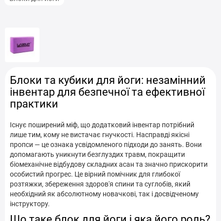
Блоки для йоги у Броварах
Блоки для йоги у Білій Церкві
Блоки для йоги у Вінниці
Блоки для йоги у Дніпрі
Блоки для йоги у Запоріжжі
Блоки для йоги у Кам'янець-Подільському
Блоки та кубики для йоги: незамінний
інвентар для безпечної та ефективної
Блоки для йоги у Києві
Блоки для йоги у Кременчузі
практики
Блоки для йоги у Кривому Розі
Існує поширений міф, що додатковий інвентар потрібний
Блоки для йоги у Кропивницькому
лише тим, кому не вистачає гнучкості. Насправді якісні
пропси — це ознака усвідомленого підходи до занять. Вони
Блоки для йоги у Луцьку
Блоки для йоги у Львові
допомагають уникнути безглуздих травм, покращити
біомеханічне відбудову складних асан та значно прискорити
Блоки для йоги у Полтаві
Блоки для йоги у Рівному
особистий прогрес. Це вірний помічник для глибокої
розтяжки, збереження здоров'я спини та суглобів, який
Блоки для йоги у Сумах
Блоки для йоги у Харкові
необхідний як абсолютному новачкові, так і досвідченому
інструктору.
Блоки для йоги у Херсоні
Що таке блок для йоги і яка його роль?