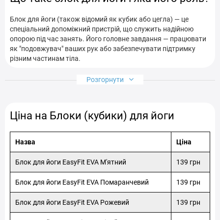
Блоки для йоги у Хмельницькому
Блок для йоги (також відомий як кубик або цегла) — це
спеціальний допоміжний пристрій, що служить надійною
Блоки для йоги у Черкасах
Блоки для йоги у Чернігові
опорою під час занять. Його головне завдання — працювати
як "подовжувач" ваших рук або забезпечувати підтримку
різним частинам тіла.
Використання блоку допомагає зберігати рівновагу в
Розгорнути
нестійких позиціях, коригувати вирівнювання хребта та
знімати надмірну м'язову напругу. Це забезпечує необхідний
комфорт та безпеку, дозволяючи зосередитись на диханні, а
не на боротьбі з власним тілом.
Ціна на Блоки (кубики) для йоги
Основні функції пропсів: більше, ніж
просто підставка
Назва
Ціна
Спектр застосування цього простого аксесуара неймовірно
Блок для йоги EasyFit EVA М'ятний
139 грн
широкий і залежить від рівня підготовки практикуючого:
Блок для йоги EasyFit EVA Помаранчевий
139 грн
Спрощення асан (для новачків):
Якщо вам поки що не
вистачає природної гнучкості, щоб торкнутися підлоги
Блок для йоги EasyFit EVA Рожевий
139 грн
руками, блок скоротить цю відстань. Це незамінно,
наприклад, у позі Трикутника (Тріконасан) або