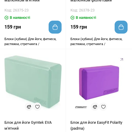
малюнком м'ятний
малюнком фіолетовий
Код: 26375-23
Код: 26378-23
В наявності
В наявності
159 грн
159 грн
Блоки (кубики)
Для йоги, фитнеса,
Блоки (кубики)
Для йоги, фитнеса,
растяжки, стретчинга /
растяжки, стретчинга /
Блок для йоги Gymtek EVA
Блок для йоги EasyFit Polarity
м'ятний
(рadma)