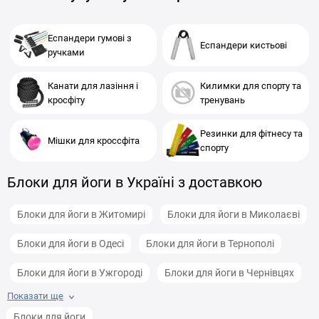
Еспандери гумові з
Еспандери кистьові
ручками
Канати для лазіння і
Килимки для спорту та
кросфіту
тренувань
Резинки для фітнесу та
Мішки для кроссфіта
спорту
Блоки для йоги в Україні з доставкою
Блоки для йоги в Житомирі
Блоки для йоги в Миколаєві
Блоки для йоги в Одесі
Блоки для йоги в Тернополі
Блоки для йоги в Ужгороді
Блоки для йоги в Чернівцях
Показати ще
Блоки для йоги у Івано-Франківську
Блоки для йоги