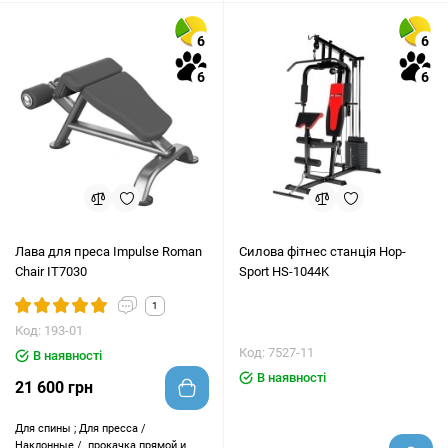
6
6
6
6
Лава для преса Impulse Roman
Силова фітнес станція Hop-
Chair IT7030
Sport HS-1044K
1
Код: 193-01
Код: 7527-11
В наявності
В наявності
21 600 грн
Для спины ; Для пресса /
Наклонные /
прокачка прямой и