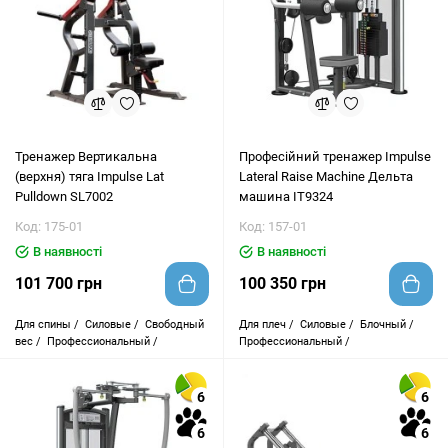
Тренажер Вертикальна
Професійний тренажер Impulse
(верхня) тяга Impulse Lat
Lateral Raise Machine Дельта
Pulldown SL7002
машина IT9324
Код: 175-01
Код: 157-01
В наявності
В наявності
101 700 грн
100 350 грн
Для спины /
Силовые /
Свободный
Для плеч /
Силовые /
Блочный /
вес /
Профессиональный /
Профессиональный /
6
6
6
6