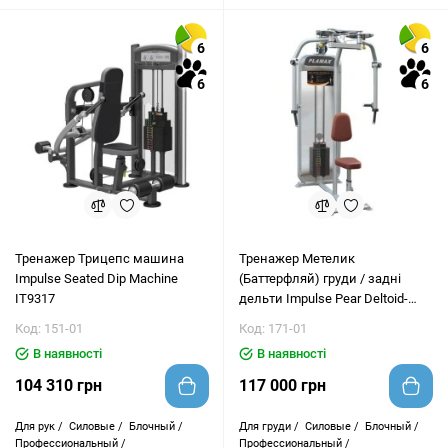
6
6
6
6
Тренажер Трицепс машина
Тренажер Метелик
Impulse Seated Dip Machine
(Баттерфляй) груди / задні
IT9317
дельти Impulse Pear Deltoid-
Pectoral Fly PL9022
Код: 151-01
Код: 171-01
В наявності
В наявності
104 310 грн
117 000 грн
Для рук /
Силовые /
Блочный /
Для груди /
Силовые /
Блочный /
Профессиональный /
Профессиональный /