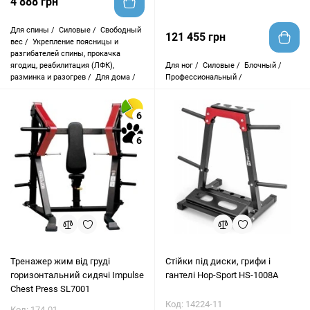
4 888 грн
Для спины /
Силовые /
Свободный
121 455 грн
вес /
Укрепление поясницы и
разгибателей спины, прокачка
ягодиц, реабилитация (ЛФК),
Для ног /
Силовые /
Блочный /
разминка и разогрев /
Для дома /
Профессиональный /
6
6
Тренажер жим від груді
Стійки під диски, грифи і
горизонтальний сидячі Impulse
гантелі Hop-Sport HS-1008A
Chest Press SL7001
Код: 14224-11
Код: 174-01