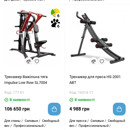
6
6
Тренажер Важільна тяга
Тренажер для преса HS-2001
Impulse Low Row SL7004
ABT
Код: 177-01
Код: 16514-11
В наявності
В наявності
106 650 грн
4 988 грн
Для спины /
Силовые /
Свободный
Для пресса /
Силовые /
Свободный
вес /
Профессиональный /
вес /
Профессиональный /