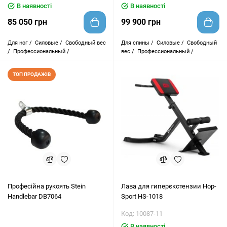
В наявності
В наявності
85 050 грн
99 900 грн
Для ног /
Силовые /
Свободный вес
Для спины /
Силовые /
Свободный
/
Профессиональный /
вес /
Профессиональный /
ТОП ПРОДАЖІВ
Професійна рукоять Stein
Лава для гиперєкстензии Hop-
Handlebar DB7064
Sport HS-1018
Код: 10087-11
В наявності