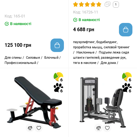
1
Код: 16726-11
Код: 165-01
В наявності
В наявності
4 688 грн
пауэрлифтинг, бодибилдинг,
125 100 грн
проработка мышц, силовой тренинг
/
Наклонные /
Подъем лежа сидя
Для спины /
Силовые /
Блочный /
штанги гантелей, разведение рук,
Профессиональный /
тяга в наклоне /
Для дома /
6
6
6
6