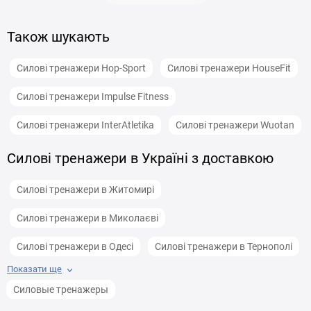
Також шукають
Силові тренажери Hop-Sport
Силові тренажери HouseFit
Силові тренажери Impulse Fitness
Силові тренажери InterAtletika
Силові тренажери Wuotan
Силові тренажери в Україні з доставкою
Силові тренажери в Житомирі
Силові тренажери в Миколаєві
Силові тренажери в Одесі
Силові тренажери в Тернополі
Показати ще
Силові тренажери в Ужгороді
Силовые тренажеры
Силові тренажери в Чернівцях