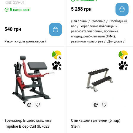
Код: 239-01
5 288 грн
В наявності
Для спины /
Силовые /
Свободный
вес /
Укрепление поясницы и
540 грн
разгибателей спины, прокачка
ягодиц, реабилитация (ЛФК),
Рукоятки для тренажеров /
разминка и разогрев /
Для дома /
6
6
6
6
Тренажер Біцепс машина
Стійка для гантелей (5 пар)
Impulse Bicep Curl SL7023
Stein