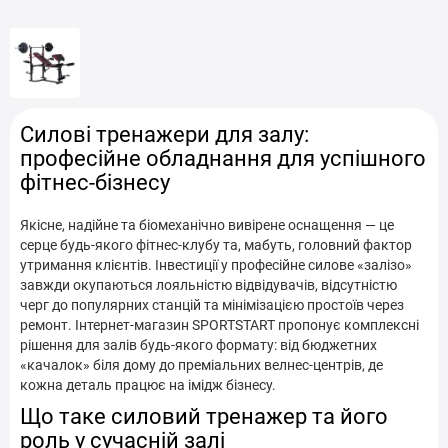
Силові тренажери у Івано-Франківську
Силові тренажери у Броварах
Силові тренажери у Білій Церкві
Силові тренажери для залу:
Силові тренажери у Вінниці
Силові тренажери у Дніпрі
професійне обладнання для успішного
фітнес-бізнесу
Силові тренажери у Запоріжжі
Якісне, надійне та біомеханічно вивірене оснащення — це
Силові тренажери у Кам'янець-Подільському
серце будь-якого фітнес-клубу та, мабуть, головний фактор
утримання клієнтів. Інвестиції у професійне силове «залізо»
Силові тренажери у Києві
завжди окупаються лояльністю відвідувачів, відсутністю
черг до популярних станцій та мінімізацією простоїв через
Силові тренажери у Кременчузі
ремонт. Інтернет-магазин SPORTSTART пропонує комплексні
рішення для залів будь-якого формату: від бюджетних
Силові тренажери у Кривому Розі
«качалок» біля дому до преміальних велнес-центрів, де
кожна деталь працює на імідж бізнесу.
Силові тренажери у Кропивницькому
Що таке силовий тренажер та його
роль у сучасній залі
Силові тренажери у Луцьку
Силові тренажери у Львові