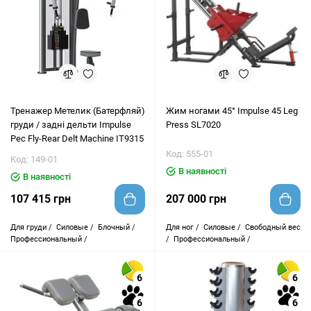
Тренажер Метелик (Батерфляй)
Жим ногами 45° Impulse 45 Leg
груди / задні дельти Impulse
Press SL7020
Pec Fly-Rear Delt Machine IT9315
Код: 555-01
Код: 149-01
В наявності
В наявності
107 415 грн
207 000 грн
Для груди /
Силовые /
Блочный /
Для ног /
Силовые /
Свободный вес
Профессиональный /
/
Профессиональный /
6
6
6
6