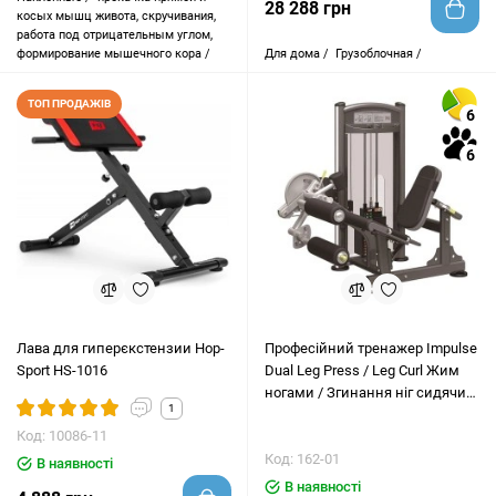
28 288 грн
косых мышц живота, скручивания,
работа под отрицательным углом,
формирование мышечного кора /
Для дома /
Грузоблочная /
ТОП ПРОДАЖІВ
6
6
Лава для гиперєкстензии Hop-
Професійний тренажер Impulse
Sport HS-1016
Dual Leg Press / Leg Curl Жим
ногами / Згинання ніг сидячи
1
IT9328
Код: 10086-11
Код: 162-01
В наявності
В наявності