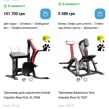
В наявності
В наявності
101 700 грн
5 588 грн
Для груди /
Силовые /
Свободный
Блины; Грифы для штанги /
Стойки
вес /
Профессиональный /
под блины, диски /
Домашние /
6
6
6
6
Тренажер для сідничних м'язів
Тренажер Важільна тяга
Impulse Rear Kick SL7008
Impulse Row SL7007
Код: 181-01
Код: 180-01