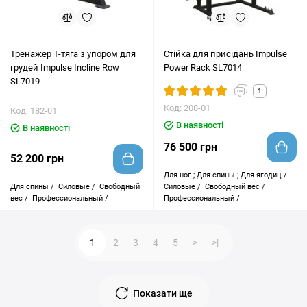
Тренажер Т-тяга з упором для
Стійка для присідань Impulse
грудей Impulse Incline Row
Power Rack SL7014
SL7019
1
Код: 208-01
Код: 182-01
В наявності
В наявності
76 500 грн
52 200 грн
Для ног ; Для спины ; Для ягодиц /
Для спины /
Силовые /
Свободный
Силовые /
Свободный вес /
вес /
Профессиональный /
Профессиональный /
1
2
3
4
5
>
>|
Показати ще