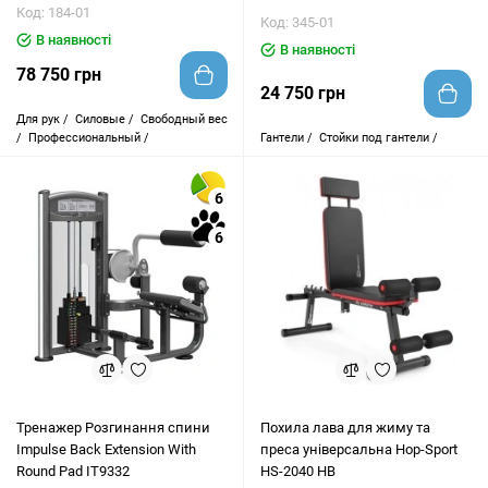
Код: 184-01
Код: 345-01
В наявності
В наявності
78 750 грн
24 750 грн
Для рук /
Силовые /
Свободный вес
/
Профессиональный /
Гантели /
Стойки под гантели /
6
6
Тренажер Розгинання спини
Похила лава для жиму та
Impulse Back Extension With
преса універсальна Hop-Sport
Round Pad IT9332
HS-2040 HB