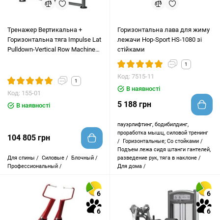
Тренажер Вертикальна +
Горизонтальна лава для жиму
Горизонтальна тяга Impulse Lat
лежачи Hop-Sport HS-1080 зі
Pulldown-Vertical Row Machine
стійками
IT9322
1
Код: 7515-11
1
В наявності
Код: 155-01
5 188 грн
В наявності
пауэрлифтинг, бодибилдинг,
проработка мышц, силовой тренинг
104 805 грн
/
Горизонтальные; Со стойками /
Подъем лежа сидя штанги гантелей,
Для спины /
Силовые /
Блочный /
разведение рук, тяга в наклоне /
Профессиональный /
Для дома /
6
6
6
6