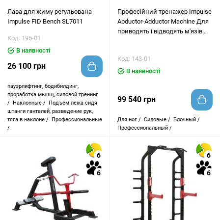
Лава для жиму регульована
Професійний тренажер Impulse
Impulse FID Bench SL7011
Abductor-Adductor Machine Для
приводять і відводять м'язів
Код: 195-01
стегна IT9308
В наявності
Код: 143-01
26 100 грн
В наявності
пауэрлифтинг, бодибилдинг,
проработка мышц, силовой тренинг
99 540 грн
/
Наклонные /
Подъем лежа сидя
штанги гантелей, разведение рук,
тяга в наклоне /
Профессиональные
Для ног /
Силовые /
Блочный /
/
Профессиональный /
6
6
6
6