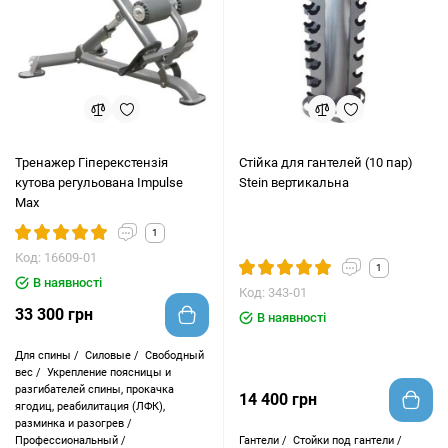
Тренажер Гіперекстензія
Стійка для гантелей (10 пар)
кутова регульована Impulse
Stein вертикальна
Max
1
Код: 16609-01
1
В наявності
Код: 343-01
33 300 грн
В наявності
Для спины /
Силовые /
Свободный
вес /
Укрепление поясницы и
разгибателей спины, прокачка
14 400 грн
ягодиц, реабилитация (ЛФК),
разминка и разогрев /
Профессиональный /
Гантели /
Стойки под гантели /