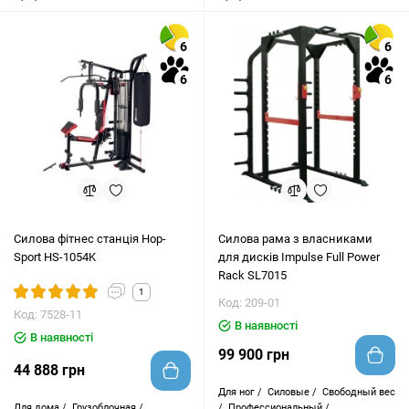
6
6
6
6
Силова фітнес станція Hop-
Силова рама з власниками
Sport HS-1054K
для дисків Impulse Full Power
Rack SL7015
1
Код: 209-01
Код: 7528-11
В наявності
В наявності
99 900 грн
44 888 грн
Для ног /
Силовые /
Свободный вес
Для дома /
Грузоблочная /
/
Профессиональный /