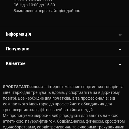
Сб-Нд з 10:00 до 15:30
Замовлення через сайт цілодобово
Інформація
Популярне
Клієнтам
SPORTSTART.com.ua
— інтернет-магазин спортивних товарів та
інвентарю для тренувань вдома, у спортзалі та на відкритому
повітрі. Все необхідне для початківців та професіоналів: від
компактного інвентарю до професійного обладнання для
тренажерних залів, фітнес-клубів та йога студій.
Ми пропонуємо широкий вибір продукції для занять важкою
атлетикою, пауерліфтингом, бодібілдингом, фітнесом, кросфітом,
єдиноборствами, кардіотренуваннь та силовими тренуваннями.