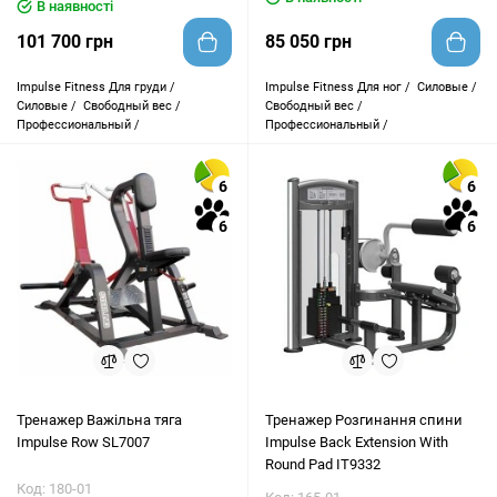
В наявності
101 700 грн
85 050 грн
Impulse Fitness
Для груди /
Impulse Fitness
Для ног /
Силовые /
Силовые /
Свободный вес /
Свободный вес /
Профессиональный /
Профессиональный /
6
6
6
6
Тренажер Важільна тяга
Тренажер Розгинання спини
Impulse Row SL7007
Impulse Back Extension With
Round Pad IT9332
Код: 180-01