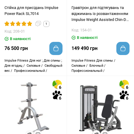
Стійка для присідань Impulse
Гравітрон для підтягувань та
Power Rack SL7014
віджимань із розвантаженням
Impulse Weight Assisted Chin-Dip
1
Combo IT9320
Код: 154-01
Код: 208-01
В наявності
В наявності
76 500 грн
149 490 грн
Impulse Fitness
Для ног ; Для спины ;
Impulse Fitness
Для спины /
Для ягодиц /
Силовые /
Свободный
Силовые /
Блочный /
вес /
Профессиональный /
Профессиональный /
6
6
6
6