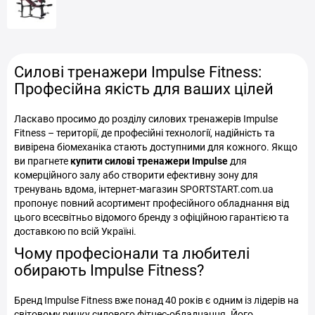
Багатофункціональні тренажери (Мультистанції) Impulse
Fitness
Силові тренажери Impulse Fitness:
Професійна якість для ваших цілей
Ласкаво просимо до розділу силових тренажерів Impulse
Fitness – території, де професійні технології, надійність та
вивірена біомеханіка стають доступними для кожного. Якщо
ви прагнете
купити силові тренажери Impulse
для
комерційного залу або створити ефективну зону для
тренувань вдома, інтернет-магазин SPORTSTART.com.ua
пропонує повний асортимент професійного обладнання від
цього всесвітньо відомого бренду з офіційною гарантією та
доставкою по всій Україні.
Чому професіонали та любителі
обирають Impulse Fitness?
Бренд Impulse Fitness вже понад 40 років є одним із лідерів на
світовому ринку силового фітнес-обладнання. Його