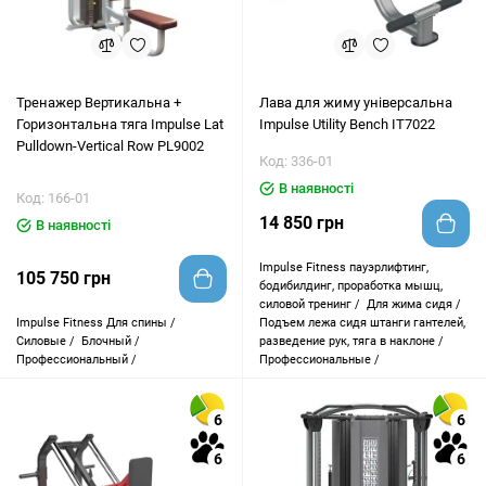
Тренажер Вертикальна +
Лава для жиму універсальна
Горизонтальна тяга Impulse Lat
Impulse Utility Bench IT7022
Pulldown-Vertical Row PL9002
Код: 336-01
В наявності
Код: 166-01
14 850 грн
В наявності
Impulse Fitness
пауэрлифтинг,
105 750 грн
бодибилдинг, проработка мышц,
силовой тренинг /
Для жима сидя /
Impulse Fitness
Для спины /
Подъем лежа сидя штанги гантелей,
Силовые /
Блочный /
разведение рук, тяга в наклоне /
Профессиональный /
Профессиональные /
6
6
6
6