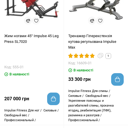
Жим ногами 45° Impulse 45 Leg
Тренажер Гіперекстензія
Press SL7020
кутова регульована Impulse
Max
1
Код: 16609-01
Код: 555-01
В наявності
В наявності
33 300 грн
Impulse Fitness
Для спины /
Силовые /
Свободный вес /
207 000 грн
Укрепление поясницы и
разгибателей спины, прокачка
Impulse Fitness
Для ног /
Силовые /
ягодиц, реабилитация (ЛФК),
Свободный вес /
разминка и разогрев /
Профессиональный /
Профессиональный /