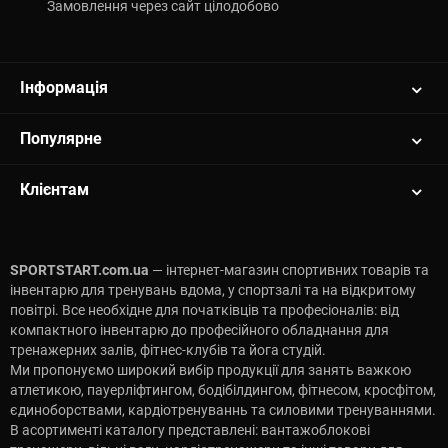
порівняйте моделі та зробіть замовлення. Інвестуйте у своє
Замовлення через сайт цілодобово
здоров'я та силу з професійним обладнанням Impulse Fitness
вже сьогодні!
Інформація
Популярне
Клієнтам
SPORTSTART.com.ua
— інтернет-магазин спортивних товарів та
інвентарю для тренувань вдома, у спортзалі та на відкритому
повітрі. Все необхідне для початківців та професіоналів: від
компактного інвентарю до професійного обладнання для
тренажерних залів, фітнес-клубів та йога студій.
Ми пропонуємо широкий вибір продукції для занять важкою
атлетикою, пауерліфтингом, бодібілдингом, фітнесом, кросфітом,
єдиноборствами, кардіотренуваннь та силовими тренуваннями.
В асортименті каталогу представлені: вантажоблокові