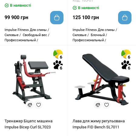
Код: 165-01
В наявності
В наявності
99 900 грн
125 100 грн
Impulse Fitness
Для спины /
Impulse Fitness
Для спины /
Силовые /
Свободный вес /
Силовые /
Блочный /
Профессиональный /
Профессиональный /
6
6
6
6
Тренажер Біцепс машина
Лава для жиму регульована
Impulse Bicep Curl SL7023
Impulse FID Bench SL7011