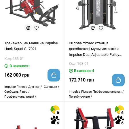
Тренажер Гак машина Impulse
Силова фітнес станція
Hack Squat SL7021
двохблокові мультистанция
Impulse Dual Adjustable Pulley
Код: 183-01
IT9330
Код: 163-01
В наявності
В наявності
162 000 грн
172 710 грн
Impulse Fitness
Для ног /
Силовые /
Свободный вес /
Impulse Fitness
Профессиональная /
Профессиональный /
Грузоблочные /
6
6
6
6