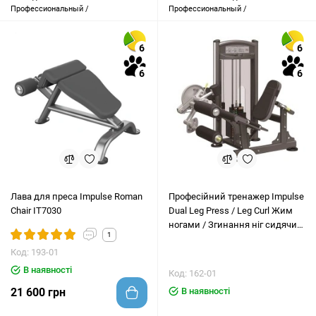
Профессиональный /
Профессиональный /
6
6
6
6
Лава для преса Impulse Roman
Професійний тренажер Impulse
Chair IT7030
Dual Leg Press / Leg Curl Жим
ногами / Згинання ніг сидячи
1
IT9328
Код: 193-01
В наявності
Код: 162-01
В наявності
21 600 грн