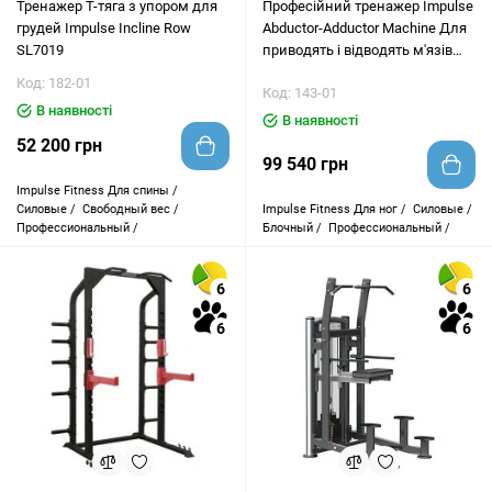
Тренажер Т-тяга з упором для
Професійний тренажер Impulse
грудей Impulse Incline Row
Abductor-Adductor Machine Для
SL7019
приводять і відводять м'язів
стегна IT9308
Код: 182-01
Код: 143-01
В наявності
В наявності
52 200 грн
99 540 грн
Impulse Fitness
Для спины /
Силовые /
Свободный вес /
Impulse Fitness
Для ног /
Силовые /
Профессиональный /
Блочный /
Профессиональный /
6
6
6
6