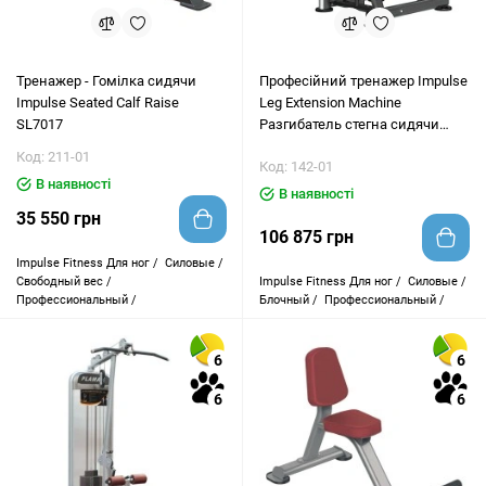
Тренажер - Гомілка сидячи
Професійний тренажер Impulse
Impulse Seated Calf Raise
Leg Extension Machine
SL7017
Разгибатель стегна сидячи
IT9305
Код: 211-01
Код: 142-01
В наявності
В наявності
35 550 грн
106 875 грн
Impulse Fitness
Для ног /
Силовые /
Свободный вес /
Impulse Fitness
Для ног /
Силовые /
Профессиональный /
Блочный /
Профессиональный /
6
6
6
6