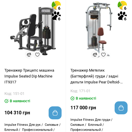
6
6
6
6
Тренажер Трицепс машина
Тренажер Метелик
Impulse Seated Dip Machine
(Баттерфляй) груди / задні
IT9317
дельти Impulse Pear Deltoid-
Pectoral Fly PL9022
Код: 171-01
Код: 151-01
В наявності
В наявності
117 000 грн
104 310 грн
Impulse Fitness
Для груди /
Impulse Fitness
Для рук /
Силовые /
Силовые /
Блочный /
Блочный /
Профессиональный /
Профессиональный /