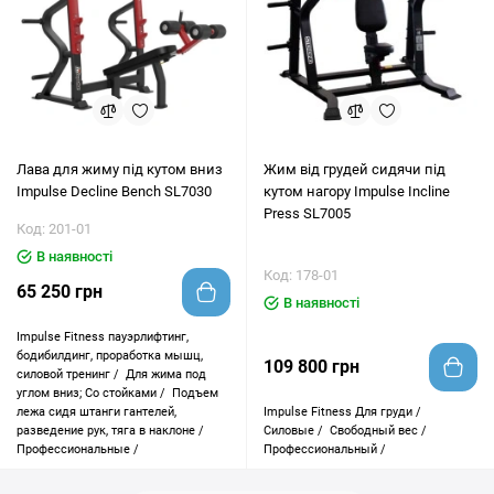
Лава для жиму під кутом вниз
Жим від грудей сидячи під
Impulse Decline Bench SL7030
кутом нагору Impulse Incline
Press SL7005
Код: 201-01
В наявності
Код: 178-01
65 250 грн
В наявності
Impulse Fitness
пауэрлифтинг,
бодибилдинг, проработка мышц,
109 800 грн
силовой тренинг /
Для жима под
углом вниз; Со стойками /
Подъем
лежа сидя штанги гантелей,
Impulse Fitness
Для груди /
разведение рук, тяга в наклоне /
Силовые /
Свободный вес /
Профессиональные /
Профессиональный /