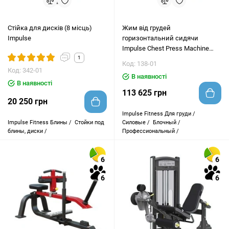
Стійка для дисків (8 місць)
Жим від грудей
Impulse
горизонтальний сидячи
Impulse Chest Press Machine
1
IT9301
Код: 138-01
Код: 342-01
В наявності
В наявності
113 625 грн
20 250 грн
Impulse Fitness
Для груди /
Impulse Fitness
Блины /
Стойки под
Силовые /
Блочный /
блины, диски /
Профессиональный /
6
6
6
6