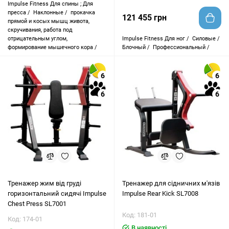
Impulse Fitness
Для спины ; Для
пресса /
Наклонные /
прокачка
121 455 грн
прямой и косых мышц живота,
скручивания, работа под
отрицательным углом,
Impulse Fitness
Для ног /
Силовые /
формирование мышечного кора /
Блочный /
Профессиональный /
6
6
6
6
Тренажер жим від груді
Тренажер для сідничних м'язів
горизонтальний сидячі Impulse
Impulse Rear Kick SL7008
Chest Press SL7001
Код: 181-01
Код: 174-01
В наявності