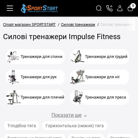
0
Спорт магазин SPORTSTART
Силові тренажери
Силові тренажери Im
Силові тренажери Impulse Fitness
Тренажери для спини
Тренажери для грудей
Тренажери для рук
Тренажери для ніг
Тренажери для плечей
Тренажери для преса
Показати ще
Т-подібна тяга
Горизонтальна (нижня) тяга