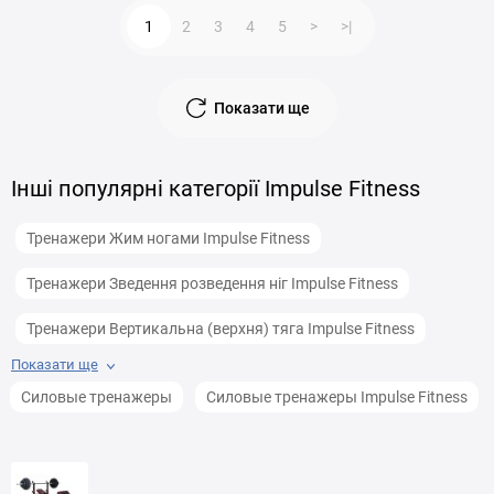
1
2
3
4
5
>
>|
Показати ще
Інші популярні категорії Impulse Fitness
Тренажери Жим ногами Impulse Fitness
Тренажери Зведення розведення ніг Impulse Fitness
Тренажери Вертикальна (верхня) тяга Impulse Fitness
Показати ще
Тренажери Жим від грудей сидячи Impulse Fitness
Силовые тренажеры
Силовые тренажеры Impulse Fitness
Тренажери Трицепс машини Impulse Fitness
Степери Impulse Fitness
Турніки і бруси Impulse Fitness