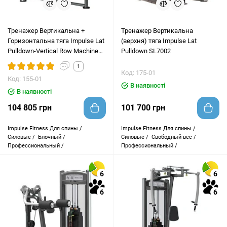
Тренажер Вертикальна +
Тренажер Вертикальна
Горизонтальна тяга Impulse Lat
(верхня) тяга Impulse Lat
Pulldown-Vertical Row Machine
Pulldown SL7002
IT9322
1
Код: 175-01
Код: 155-01
В наявності
В наявності
104 805 грн
101 700 грн
Impulse Fitness
Для спины /
Impulse Fitness
Для спины /
Силовые /
Блочный /
Силовые /
Свободный вес /
Профессиональный /
Профессиональный /
6
6
6
6