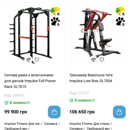
6
6
6
6
Силова рама з власниками
Тренажер Важільна тяга
для дисків Impulse Full Power
Impulse Low Row SL7004
Rack SL7015
Код: 177-01
Код: 209-01
В наявності
В наявності
99 900 грн
106 650 грн
Impulse Fitness
Для ног /
Силовые /
Impulse Fitness
Для спины /
Свободный вес /
Силовые /
Свободный вес /