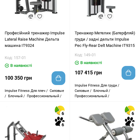
Професійний тренажер Impulse
Тренажер Метелик (Батерфляй)
Lateral Raise Machine Дельта
груди / задні дельти Impulse
машина IT9324
Pec Fly-Rear Delt Machine IT9315
Код: 149-01
Код: 157-01
В наявності
В наявності
107 415 грн
100 350 грн
Impulse Fitness
Для груди /
Impulse Fitness
Для плеч /
Силовые
Силовые /
Блочный /
/
Блочный /
Профессиональный /
Профессиональный /
6
6
6
6