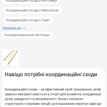
Координаційні сходи в Житомирі
Координаційні сходи в Миколаєві
Координаційні сходи в Одесі
Показати ще
Координаційні сходи в Тернополі
Координационные лестницы
Координаційні сходи в Ужгороді
Координаційні сходи в Чернівцях
Координаційні сходи у Івано-Франківську
Координаційні сходи у Броварах
Навіщо потрібні координаційні сходи
Координаційні сходи у Білій Церкві
Координаційні сходи у Вінниці
Координаційні сходи – це ефективний засіб тренування, який
широко використовується у спорті для розвитку координації
Координаційні сходи у Дніпрі
рухів, швидкості та витривалості. Вони є плоскою
структурою з окремих секцій, розташованих впритул один до