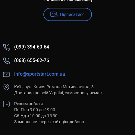
коврик для йоги профессиональный
каучуковый коврик
купить коврик гимнастический
Підписатися
купить спортивный коврик для фитнеса
коврик для растяжки
коврики для фитнеса оптом
гимнастический коврик цена
фитнес коврики
(099) 394-60-64
коврик для йоги каучук
спортивный коврик купить
(068) 655-62-76
спорт коврик
коврик для фитнеса оптом
ковер для фитнеса
info@sportstart.com.ua
коврик фитнес
коврик для фитнеса и йоги
Київ, вул. Князя Романа Мстиславича, 8
каучуковый коврик для йоги купить
Доставка по всій Україні, самовивозу немає
гимнастические коврики купить
коврик для йоги пробковый
Режим роботи:
купить фитнес коврик
Пн-Пт з 9:00 до 19:00
мат для йоги
Сб-Нд з 10:00 до 15:30
коврик для занятий йогой
Замовлення через сайт цілодобово
коврик для йоги каучуковый
коврик гимнастический складной