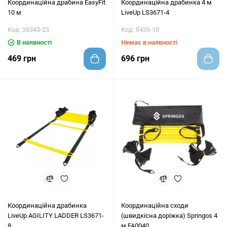
Координаційна драбина EasyFit
Координаційна драбинка 4 м
10 м
LiveUp LS3671-4
Код: 26343-23
Код: 8435-10
В наявності
Немає в наявності
469 грн
696 грн
Координаційна драбинка
Координаційна сходи
LiveUp AGILITY LADDER LS3671-
(швидкісна доріжка) Springos 4
8
м FA0040