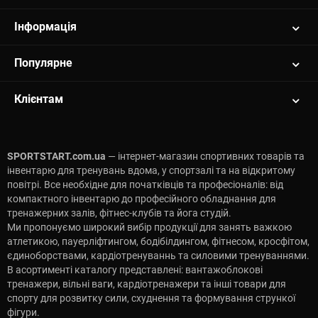
купить спортивный коврик
купить коврик для гимнастики
Інформація
купить коврики для йоги
коврик для йоги и фитнеса купить
Популярне
йога коврик купить
коврики гимнастические купить
купить коврик для спорта
Клієнтам
спортивные коврики для упражнений на полу
коврик для фитнеса купить недорого
коврик каучуковый для йоги
ковры для йоги
SPORTSTART.com.ua
— інтернет-магазин спортивних товарів та
круглый коврик для йоги
інвентарю для тренувань вдома, у спортзалі та на відкритому
мат для фитнеса
повітрі. Все необхідне для початківців та професіоналів: від
коврик каучуковый
компактного інвентарю до професійного обладнання для
коврик для гимнастики купить
тренажерних залів, фітнес-клубів та йога студій.
коврик для йоги с разметкой
Ми пропонуємо широкий вибір продукції для занять важкою
резиновый коврик для фитнеса
атлетикою, пауерліфтингом, бодібілдингом, фітнесом, кросфітом,
коврик для йоги толстый
єдиноборствами, кардіотренуваннь та силовими тренуваннями.
нескользящий коврик для йоги
В асортименті каталогу представлені: вантажоблокові
коврик для йоги из каучука
тренажери, вільні ваги, кардіотренажери та інші товари для
yoga mat коврик для йоги
спорту для розвитку сили, схуднення та формування стрункої
широкий коврик для йоги
фігури.