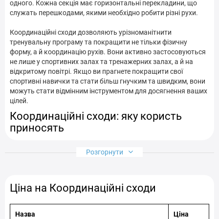
Координаційні сходи у Запоріжжі
одного. Кожна секція має горизонтальні перекладини, що
служать перешкодами, якими необхідно робити різні рухи.
Координаційні сходи у Кам'янець-Подільському
Координаційні сходи дозволяють урізноманітнити
тренувальну програму та покращити не тільки фізичну
Координаційні сходи у Києві
форму, а й координацію рухів. Вони активно застосовуються
не лише у спортивних залах та тренажерних залах, а й на
Координаційні сходи у Кременчузі
відкритому повітрі. Якщо ви прагнете покращити свої
спортивні навички та стати більш гнучким та швидким, вони
Координаційні сходи у Кривому Розі
можуть стати відмінним інструментом для досягнення ваших
цілей.
Координаційні сходи у Кропивницькому
Координаційні сходи: яку користь
Координаційні сходи у Луцьку
приносять
Координаційні сходи у Львові
Розгорнути
1. Поліпшення координації рухів. Тренування на
Координаційні сходи у Полтаві
координаційних сходах дозволяє розвивати точність та
узгодженість рухів. При проходженні через поперечини
Координаційні сходи у Рівному
Ціна на Координаційні сходи
необхідно контролювати кожен крок, що потребує
зосередженості та точності рухів.
Координаційні сходи у Сумах
Назва
Ціна
2. Розвиток швидкості та реакції. Структура, що постійно