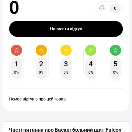
0
0
Написати відгук
1
2
3
4
5
0%
0%
0%
0%
0%
Немає відгуків про цей товар.
Часті питання про Баскетбольний щит Falcon