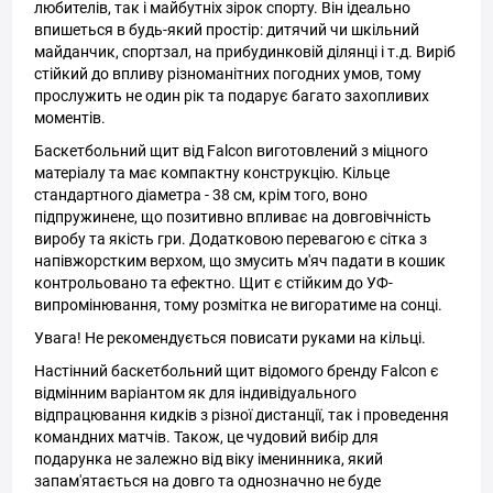
любителів, так і майбутніх зірок спорту. Він ідеально
впишеться в будь-який простір: дитячий чи шкільний
майданчик, спортзал, на прибудинковій ділянці і т.д. Виріб
стійкий до впливу різноманітних погодних умов, тому
прослужить не один рік та подарує багато захопливих
моментів.
Баскетбольний щит від Falcon виготовлений з міцного
матеріалу та має компактну конструкцію. Кільце
стандартного діаметра - 38 см, крім того, воно
підпружинене, що позитивно впливає на довговічність
виробу та якість гри. Додатковою перевагою є сітка з
напівжорстким верхом, що змусить м'яч падати в кошик
контрольовано та ефектно. Щит є стійким до УФ-
випромінювання, тому розмітка не вигоратиме на сонці.
Увага! Не рекомендується повисати руками на кільці.
Настінний баскетбольний щит відомого бренду Falcon є
відмінним варіантом як для індивідуального
відпрацювання кидків з різної дистанції, так і проведення
командних матчів. Також, це чудовий вибір для
подарунка не залежно від віку іменинника, який
запам'ятається на довго та однозначно не буде