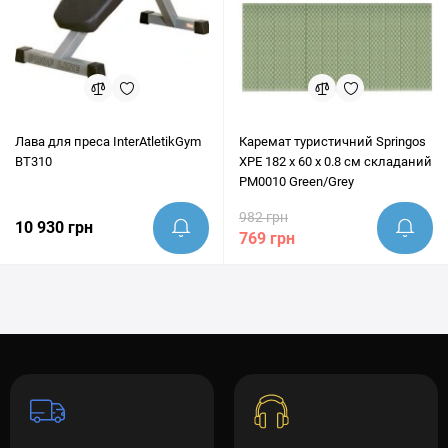
Лава для преса InterAtletikGym
Каремат туристичний Springos
BT310
XPE 182 x 60 x 0.8 cм складаний
PM0010 Green/Grey
982 грн
10 930 грн
769 грн