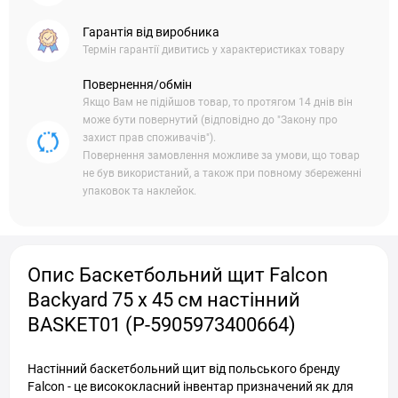
Гарантія від виробника
Термін гарантії дивитись у характеристиках товару
Повернення/обмін
Якщо Вам не підійшов товар, то протягом 14 днів він
може бути повернутий (відповідно до "Закону про
захист прав споживачів").
Повернення замовлення можливе за умови, що товар
не був використаний, а також при повному збереженні
упаковок та наклейок.
Опис Баскетбольний щит Falcon
Backyard 75 x 45 см настінний
BASKET01 (P-5905973400664)
Настінний баскетбольний щит від польського бренду
Falcon - це висококласний інвентар призначений як для