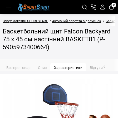
0
Спорт магазин SPORTSTART
Активний спорт та відпочинок
Баскет
Баскетбольний щит Falcon Backyard
75 x 45 см настінний BASKET01 (P-
5905973400664)
0
Все про товар
Опис
Характеристики
Відгуки