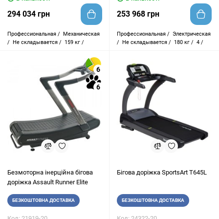
294 034 грн
253 968 грн
Профессиональная /
Механическая
Профессиональная /
Электрическая
/
Не складывается /
159 кг /
/
Не складывается /
180 кг /
4 /
6
6
Безмоторна інерційна бігова
Бігова доріжка SportsArt T645L
доріжка Assault Runner Elite
БЕЗКОШТОВНА ДОСТАВКА
БЕЗКОШТОВНА ДОСТАВКА
Код: 21919-20
Код: 24322-20