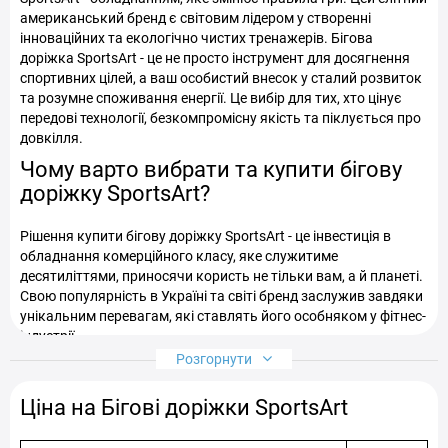
американський бренд є світовим лідером у створенні
інноваційних та екологічно чистих тренажерів. Бігова
доріжка SportsArt - це не просто інструмент для досягнення
спортивних цілей, а ваш особистий внесок у сталий розвиток
та розумне споживання енергії. Це вибір для тих, хто цінує
передові технології, безкомпромісну якість та піклується про
довкілля.
Чому варто вибрати та купити бігову
доріжку SportsArt?
Рішення купити бігову доріжку SportsArt - це інвестиція в
обладнання комерційного класу, яке служитиме
десятиліттями, приносячи користь не тільки вам, а й планеті.
Свою популярність в Україні та світі бренд заслужив завдяки
унікальним перевагам, які ставлять його особняком у фітнес-
індустрії.
Розгорнути
Екологічність та енергоефективність.
SportsArt є
піонером "зелених" технологій. В асортименті бренду
Ціна на Бігові доріжки SportsArt
представлені як
безмоторні (механічні) бігові
доріжки
, які не споживають електроенергію, так і
моделі з технологією ECO-POWR™, здатні