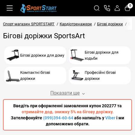
0
Спорт магазин SPORTSTART
Кардіотренажери
Бігові доріжки
Біг
Бігові доріжки SportsArt
Бігові доріжки для
Бігові доріжки для дому
ходьби
Компактні бігові
Професійні бігові
доріжки
доріжки
Показати ще
Введіть при оформленні замовлення купон 202277 та
отримайте дод. знижку 5% на бігову доріжку.
Зателефонуйте
(099)394-60-64
або напишіть у
Viber
і ми
допоможемо обрати.