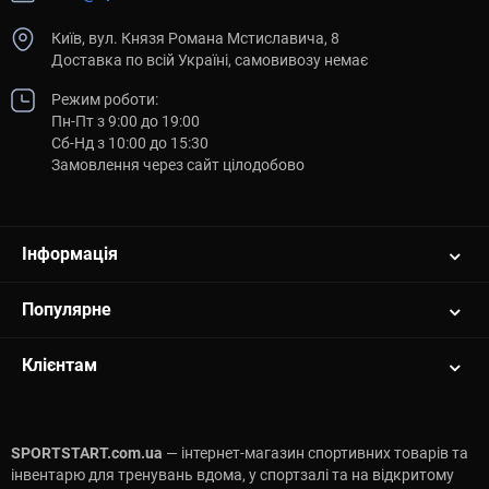
Наш інтернет-магазин є офіційним дилером бренду SportsArt в
Україні. Замовляючи обладнання у нас, ви отримуєте 100%
Київ, вул. Князя Романа Мстиславича, 8
оригінальну продукцію преміум-класу з повною заводською
Доставка по всій Україні, самовивозу немає
гарантією та професійним сервісним обслуговуванням. Наші
експерти готові надати кваліфіковану консультацію та
Режим роботи:
допомогти купити бігову доріжку SportsArt, яка стане серцем
Пн-Пт з 9:00 до 19:00
вашої зали. Ми організуємо швидку та професійну доставку
Сб-Нд з 10:00 до 15:30
вашого замовлення по Києву та в будь-яке інше місто
Замовлення через сайт цілодобово
України.
Вибирайте обладнання, яке не знає компромісів.
Тренуйтеся з користю для себе та для планети разом зі
Інформація
SportsArt та SPORTSTART!
Популярне
Клієнтам
SPORTSTART.com.ua
— інтернет-магазин спортивних товарів та
інвентарю для тренувань вдома, у спортзалі та на відкритому