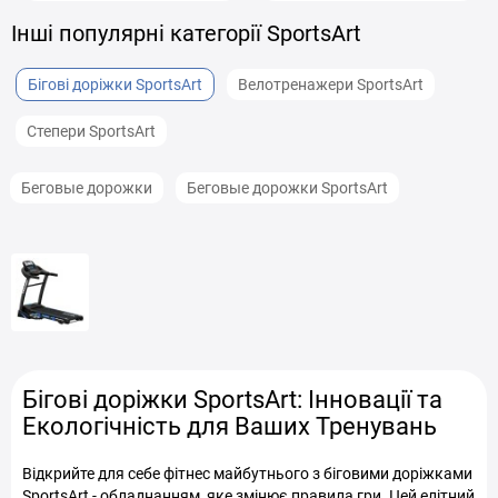
Інші популярні категорії SportsArt
Бігові доріжки SportsArt
Велотренажери SportsArt
Степери SportsArt
Беговые дорожки
Беговые дорожки SportsArt
Бігові доріжки SportsArt: Інновації та
Екологічність для Ваших Тренувань
Відкрийте для себе фітнес майбутнього з біговими доріжками
SportsArt - обладнанням, яке змінює правила гри. Цей елітний