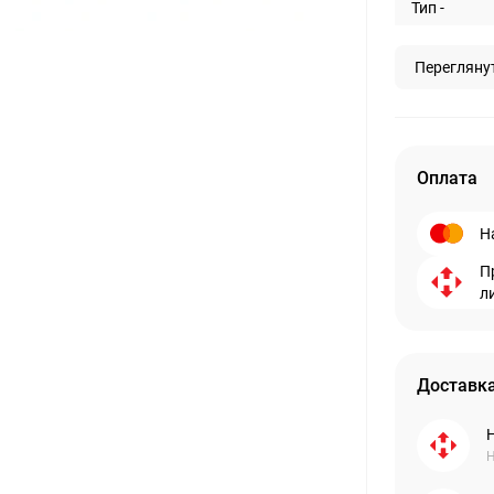
Тип -
Перегляну
Оплата
Н
П
л
Доставка
Н