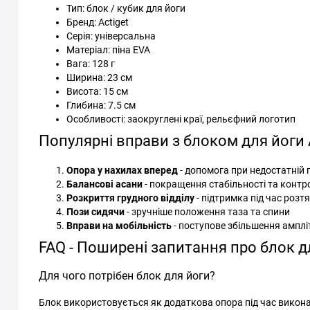
Тип: блок / кубик для йоги
Бренд: Actiget
Серія: універсальна
Матеріал: піна EVA
Вага: 128 г
Ширина: 23 см
Висота: 15 см
Глибина: 7.5 см
Особливості: заокруглені краї, рельєфний логотип
Популярні вправи з блоком для йоги 
Опора у нахилах вперед
- допомога при недостатній 
Балансові асани
- покращення стабільності та контр
Розкриття грудного відділу
- підтримка під час розт
Пози сидячи
- зручніше положення таза та спини
Вправи на мобільність
- поступове збільшення амплі
FAQ - Поширені запитання про блок дл
Для чого потрібен блок для йоги?
Блок використовується як додаткова опора під час виконан