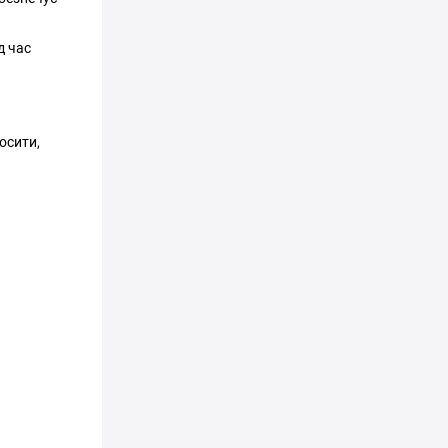
д час
осити,