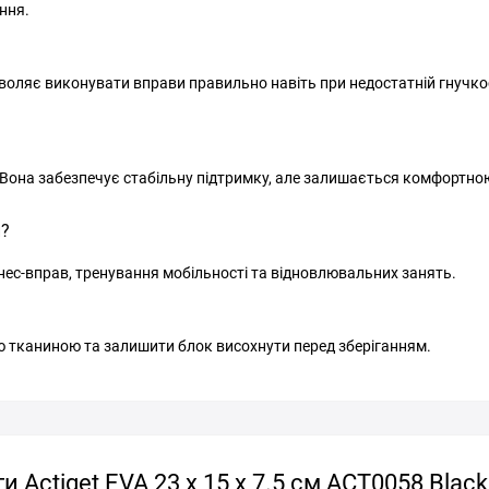
ння.
зволяє виконувати вправи правильно навіть при недостатній гнучкос
. Вона забезпечує стабільну підтримку, але залишається комфортною
и?
ітнес-вправ, тренування мобільності та відновлювальних занять.
 тканиною та залишити блок висохнути перед зберіганням.
 Actiget EVA 23 x 15 x 7.5 см ACT0058 Black