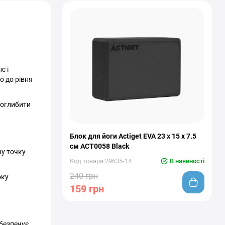
с і
о до рівня
 поглибити
Блок для йоги Actiget EVA 23 x 15 x 7.5
см ACT0058 Black
ву точку
Код товара:29635-14
В наявності
240 грн
оку
159 грн
абезпечує