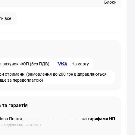
Блоки
ти все
а рахунок ФОП (без ПДВ)
На карту
ри отриманні (замовлення до 200 грн відправляються
ише за передоплатою)
 та гарантія
Нова Пошта
за тарифами НП
а відділення, поштомат