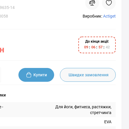
9635-14
0058
Виробник:
Actiget
До кінця акції:
н
0
9
0
6
5
7
4
1
Купити
Швидке замовлення
ики
 -
Для йоги, фитнеса, растяжки,
стретчинга
EVA