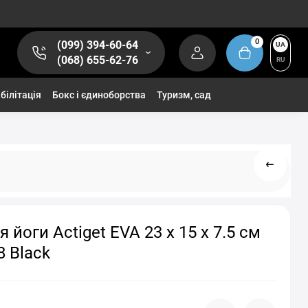
0
(099) 394-60-64
UA
(068) 655-62-76
RU
білітація
Бокс і єдиноборства
Туризм, сад
 йоги Actiget EVA 23 x 15 x 7.5 см
 Black