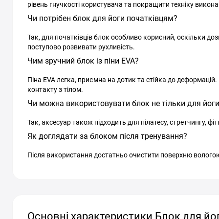
рівень гнучкості користувача та покращити техніку викона
Чи потрібен блок для йоги початківцям?
Так, для початківців блок особливо корисний, оскільки до
поступово розвивати рухливість.
Чим зручний блок із піни EVA?
Піна EVA легка, приємна на дотик та стійка до деформацій
контакту з тілом.
Чи можна використовувати блок не тільки для йог
Так, аксесуар також підходить для пілатесу, стретчингу, ф
Як доглядати за блоком після тренування?
Після використання достатньо очистити поверхню вологою
Основні характеристики Блок для йоги