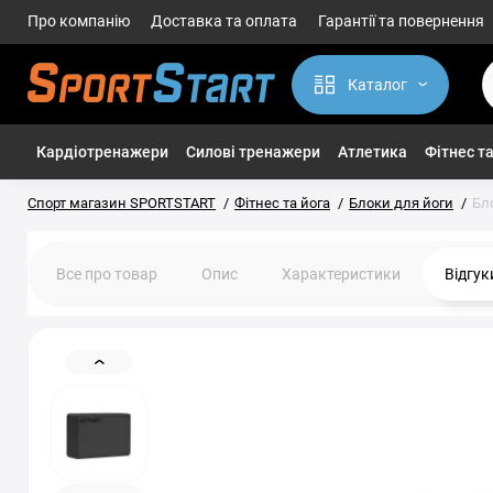
Про компанію
Доставка та оплата
Гарантії та повернення
Каталог
Кардіотренажери
Силові тренажери
Атлетика
Фітнес та
Спорт магазин SPORTSTART
Фітнес та йога
Блоки для йоги
Бло
Все про товар
Опис
Характеристики
Відгу