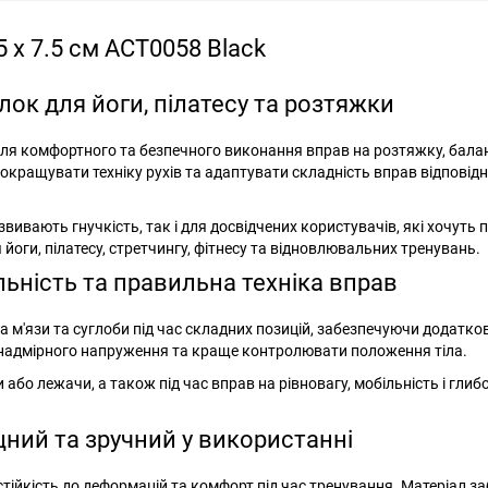
5 x 7.5 см ACT0058 Black
блок для йоги, пілатесу та розтяжки
 для комфортного та безпечного виконання вправ на розтяжку, балан
окращувати техніку рухів та адаптувати складність вправ відповідн
звивають гнучкість, так і для досвідчених користувачів, які хочуть
 йоги, пілатесу, стретчингу, фітнесу та відновлювальних тренувань.
ільність та правильна техніка вправ
м'язи та суглоби під час складних позицій, забезпечуючи додатко
 надмірного напруження та краще контролювати положення тіла.
бо лежачи, а також під час вправ на рівновагу, мобільність і глиб
іцний та зручний у використанні
 стійкість до деформацій та комфорт під час тренування. Матеріал з