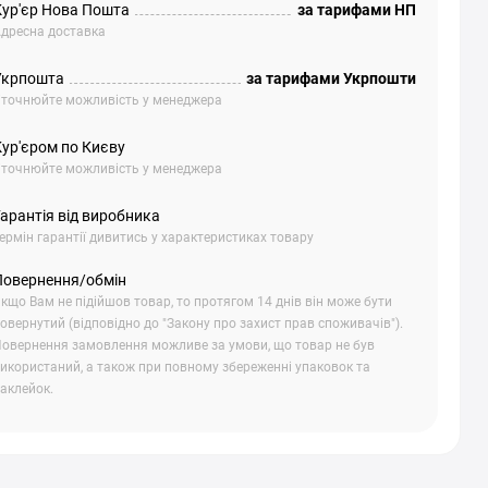
Кур'єр Нова Пошта
за тарифами НП
дресна доставка
Укрпошта
за тарифами Укрпошти
точнюйте можливість у менеджера
Кур'єром по Києву
точнюйте можливість у менеджера
арантія від виробника
ермін гарантії дивитись у характеристиках товару
Повернення/обмін
кщо Вам не підійшов товар, то протягом 14 днів він може бути
овернутий (відповідно до "Закону про захист прав споживачів").
овернення замовлення можливе за умови, що товар не був
икористаний, а також при повному збереженні упаковок та
аклейок.