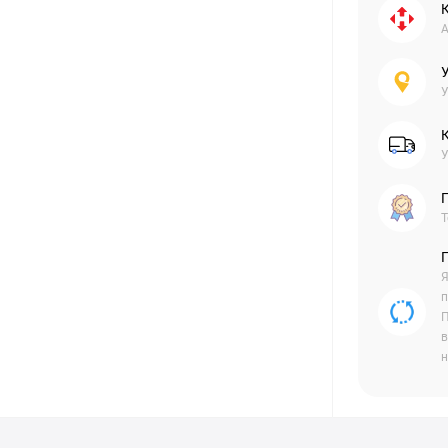
А
У
У
Г
Т
Я
п
П
в
н