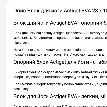
Опис Блок для йоги Actiget EVA 23 x 1
Блок для йоги Actiget EVA - опорний 
Блок для йоги від бренду Actiget - це практичний аксесуар
мобільність. Він допомагає правильно виконувати асани, п
підготовки.
Йога блок стане корисним як для початківців, які тільки ро
позиції та підвищити контроль тіла. Аксесуар підходить для
Опорний блок Actiget для йоги - стаб
Використання блоку допомагає зменшити навантаження на 
опори. Це дозволяє поступово покращувати гнучкість без
Блок можна використовувати у положеннях стоячи, сидячи а
розтяжку.
Блок для йоги Actiget EVA - легкий, м
Аксесуар виготовлений із піни EVA, яка поєднує малу вагу,