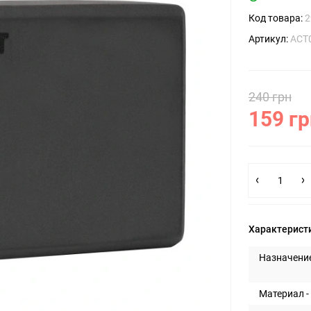
Код товара:
2
Артикул:
ACT
240 грн
159 гр
Характерист
Назначение
Материал -