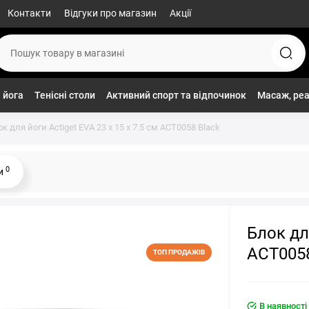
Контакти
Відгуки про магазин
Акції
 йога
Тенісні столи
Активний спорт та відпочинок
Масаж, реа
к для йоги Actiget EVA 23 x 15 x 7.5 см ACT0058 Black
0
ки
Блок для
ACT0058
ТОП ПРОДАЖІВ
В наявності