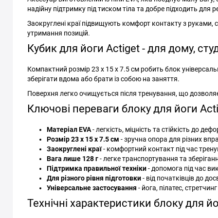
надійну підтримку під тиском тіла та добре підходить для 
Заокруглені краї підвищують комфорт контакту з руками, 
утримання позицій.
Кубик для йоги Actiget - для дому, сту
Компактний розмір 23 x 15 x 7.5 см робить блок універсаль
зберігати вдома або брати із собою на заняття.
Поверхня легко очищується після тренування, що дозволяє 
Ключові переваги блоку для йоги Acti
Матеріал EVA
- легкість, міцність та стійкість до деф
Розмір 23 x 15 x 7.5 см
- зручна опора для різних впр
Заокруглені краї
- комфортний контакт під час трен
Вага лише 128 г
- легке транспортування та зберіган
Підтримка правильної техніки
- допомога під час ви
Для різного рівня підготовки
- від початківців до до
Універсальне застосування
- йога, пілатес, стретчинг 
Технічні характеристики блоку для йо