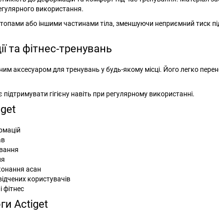
регулярного використання.
стопами або іншими частинами тіла, зменшуючи неприємний тиск пі
дії та фітнес-тренувань
ним аксесуаром для тренувань у будь-якому місці. Його легко перен
підтримувати гігієну навіть при регулярному використанні.
get
ормацій
ав
ування
ня
конання асан
свідчених користувачів
і фітнес
ги Actiget