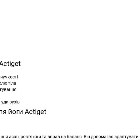
Actiget
гнучкості
олю тіла
ягування
туди рухів
я йоги Actiget
ня асан, розтяжки та вправ на баланс. Він допомагає адаптувати п