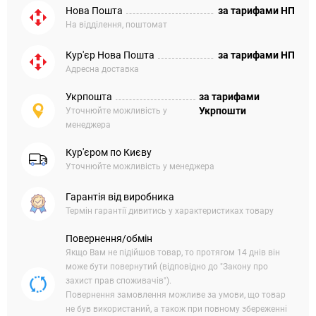
Нова Пошта
за тарифами НП
На відділення, поштомат
Кур'єр Нова Пошта
за тарифами НП
Адресна доставка
Укрпошта
за тарифами
Укрпошти
Уточнюйте можливість у
менеджера
Кур'єром по Києву
Уточнюйте можливість у менеджера
Гарантія від виробника
Термін гарантії дивитись у характеристиках товару
Повернення/обмін
Якщо Вам не підійшов товар, то протягом 14 днів він
може бути повернутий (відповідно до "Закону про
захист прав споживачів").
Повернення замовлення можливе за умови, що товар
не був використаний, а також при повному збереженні