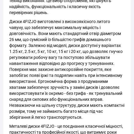
техніці виконання. Це вибір спортсменів, які цінують
надійність, функціональність і класичну якість
перевірених рішень.
Диски 4FIZJO виготовлені з високоякісного литого
чавуну, що забезпечує максимальну міцність і
довговічність. Вони мають стандартний отвір діаметром
26 мм, що сумісний із більшістю грифів домашнього
формату. Залежно від моделі, диски доступні у варіантах
1.25 кг, 2.5 кг, 5 кг, 10 кг, 15 кг і 20 кг, що дозволяє гнучко
регулювати робочу вагу та поступово збільшувати
навантаження відповідно до прогресу у тренуваннях.
Поверхня має захисне антикорозійне покриття, яке
запобігає появі іржі та подряпин навіть при інтенсивному
використанні. Ергономічна форма з продуманими
хватами забезпечує зручність у заміні дисків і дозволяє
використовувати їх окремо - без грифа - як тренувальний
снаряд для силових або функціональних вправ.
Незважаючи на щільну структуру, диски мають компактні
розміри, тому не займають багато місця під час
зберігання й легко транспортуються.
Металеві диски 4FIZJO - це поєднання класичної міцності,
практичності та професійної якості, що витримує роки