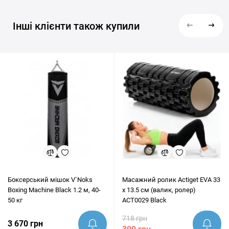
Інші клієнти також купили
Боксерський мішок V`Noks
Масажний ролик Actiget EVA 33
Boxing Machine Black 1.2 м, 40-
x 13.5 см (валик, ролер)
50 кг
ACT0029 Black
718 грн
3 670 грн