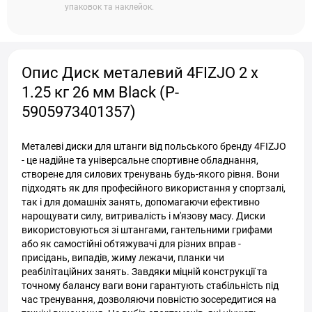
упаковок та наклейок.
Опис Диск металевий 4FIZJO 2 x
1.25 кг 26 мм Black (P-
5905973401357)
Металеві диски для штанги від польського бренду 4FIZJO
- це надійне та універсальне спортивне обладнання,
створене для силових тренувань будь-якого рівня. Вони
підходять як для професійного використання у спортзалі,
так і для домашніх занять, допомагаючи ефективно
нарощувати силу, витривалість і м'язову масу. Диски
використовуються зі штангами, гантельними грифами
або як самостійні обтяжувачі для різних вправ -
присідань, випадів, жиму лежачи, планки чи
реабілітаційних занять. Завдяки міцній конструкції та
точному балансу ваги вони гарантують стабільність під
час тренування, дозволяючи повністю зосередитися на