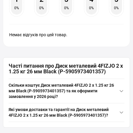
0%
0%
0%
0%
0%
Немає відгуків про цей товар.
Часті питання про Диск металевий 4FIZJO 2 x
1.25 кг 26 мм Black (P-5905973401357)
Скільки коштує Диск металевий 4FIZJO 2 x 1.25 кг 26
мм Black (P-5905973401357) та як оформити
замовлення у 2026 році?
Актуальна ціна на оригінальну модель Диск металевий 4FIZJO
Які умови доставки та гарантії на Диск металевий
2 x 1.25 кг 26 мм Black (P-5905973401357) (артикул: P-
4FIZJO 2 x 1.25 кг 26 мм Black (P-5905973401357)?
5905973401357) від бренду 4FIZJO складає 519 грн грн. Ви
На все спортивне обладнання, включаючи Диск металевий
можете швидко та безпечно замовити цей товар з категорії
4FIZJO 2 x 1.25 кг 26 мм Black (P-5905973401357) діє офіційна
«
Диски для штанги
» прямо на сайті інтернет-магазину