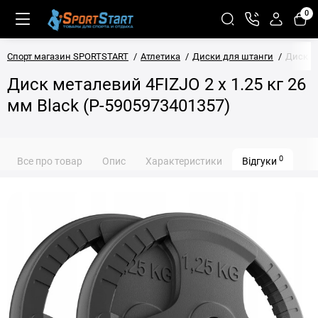
0
Спорт магазин SPORTSTART
Атлетика
Диски для штанги
Диск ме
Диск металевий 4FIZJO 2 x 1.25 кг 26
мм Black (P-5905973401357)
0
Все про товар
Опис
Характеристики
Відгуки