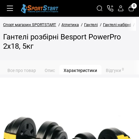
0
Спорт магазин SPORTSTART
Атлетика
Гантелі
Гантелі набірні
Г
Гантелі розбірні Besport PowerPro
2х18, 5кг
0
Все про товар
Опис
Характеристики
Відгуки