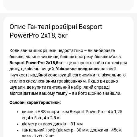
Опис Гантелі розбірні Besport
PowerPro 2х18, 5кг
Коли звичайних рішень недостатньо – ви вибираєте
більше. Більше викликів, більше прогресу, більше м'язів.
Besport PowerPro 2×18,5кг
– це не просто набір гантелі для
дому, це рівень вищий.
Унікальне поєднання
вагової
гнучкості, надійної конструкції, ергономіки та візуального
стилю з ексклюзивним гравіюванням. Якщо ви давно
шукали, де купити гантельний набір, який справді
відповідатиме вашому темпу – ви його щойно знайшли.
Основні характеристики:
диски з ABS-покриттям Besport PowerPro - 4 х 1,25
кг, 4 х 5 кг, 4 х 2,5 кг
діаметр отвору дисків – 31 мм
гантельний гриф (діаметр - 30 мм, довжина - 45см,
вага - 1кг) - 2 шт