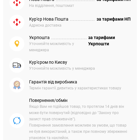
На відділення, поштомат
Кур'єр Нова Пошта
за тарифами НП
Адресна доставка
Укрпошта
за тарифами
Укрпошти
Уточнюйте можливість у
менеджера
Кур'єром по Києву
Уточнюйте можливість у менеджера
Гарантія від виробника
Термін гарантії дивитись у характеристиках товару
Повернення/обмін
Якщо Вам не підійшов товар, то протягом 14 днів він
може бути повернутий (відповідно до "Закону про
захист прав споживачів").
Повернення замовлення можливе за умови, що товар
не був використаний, а також при повному збереженні
упаковок та наклейок.