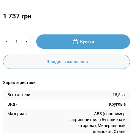
1 737 грн
Купити
Швидке замовлення
Характеристики
Вес гантели -
18,5 кг
Вид -
Круглые
Материал -
ABS (сополимер
акрилонитрила бутадиена и
стирола), Минеральный
композит, Сталь