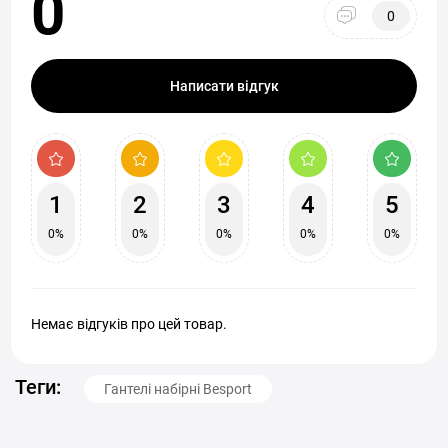
0
0
Написати відгук
1
2
3
4
5
0%
0%
0%
0%
0%
Немає відгуків про цей товар.
Теги:
Гантелі набірні Besport