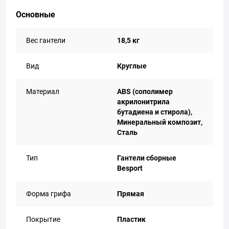
Основные
Вес гантели
18,5 кг
Вид
Круглые
Материал
ABS (сополимер
акрилонитрила
бутадиена и стирола),
Минеральный композит,
Сталь
Тип
Гантели сборные
Besport
Форма грифа
Прямая
Покрытие
Пластик