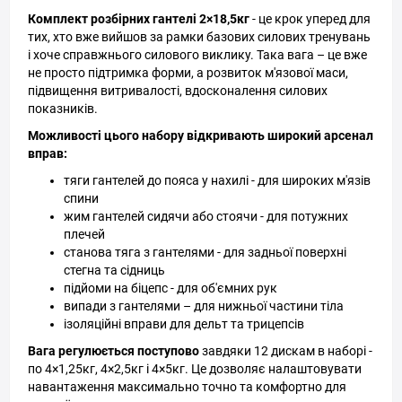
Комплект розбірних гантелі 2×18,5кг
- це крок уперед для
тих, хто вже вийшов за рамки базових силових тренувань
і хоче справжнього силового виклику. Така вага – це вже
не просто підтримка форми, а розвиток м'язової маси,
підвищення витривалості, вдосконалення силових
показників.
Можливості цього набору відкривають широкий арсенал
вправ:
тяги гантелей до пояса у нахилі - для широких м'язів
спини
жим гантелей сидячи або стоячи - для потужних
плечей
станова тяга з гантелями - для задньої поверхні
стегна та сідниць
підйоми на біцепс - для об'ємних рук
випади з гантелями – для нижньої частини тіла
ізоляційні вправи для дельт та трицепсів
Вага регулюється поступово
завдяки 12 дискам в наборі -
по 4×1,25кг, 4×2,5кг і 4×5кг. Це дозволяє налаштовувати
навантаження максимально точно та комфортно для