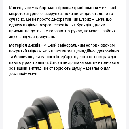
Кожен диск у наборі має
фірмове гравіювання
у вигляді
мікротекстурного візерунка, який виглядає стильно та
сучасно. Це не просто декоративний штрих – це те, що
одразу виділяє Besport серед інших брендів. Диски
приємні на дотик, не ковзають у руках, не мають зайвих
звуків під час тренувань.
Матеріал дисків
- міцний з мінеральним наповнювачем,
покритий міцним ABS-пластиком. Це
надійно
,
довговічно
та
безпечно
для вашого інтер'єру: підлога не постраждає
навіть у разі падіння. Диски не дряпаються, не втрачають
зовнішній вигляд і не створюють шуму – ідеально для
домашніх умов.