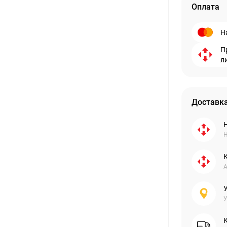
Оплата
Н
П
л
Доставка
Н
А
У