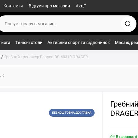
Контакти
Відгуки про магазин
Акції
 йога
Тенісні столи
Активний спорт та відпочинок
Масаж, реа
Гребний тренажер Besport BS-6031R DRAGER
0
ки
Гребний
DRAGE
БЕЗКОШТОВНА ДОСТАВКА
В наявності