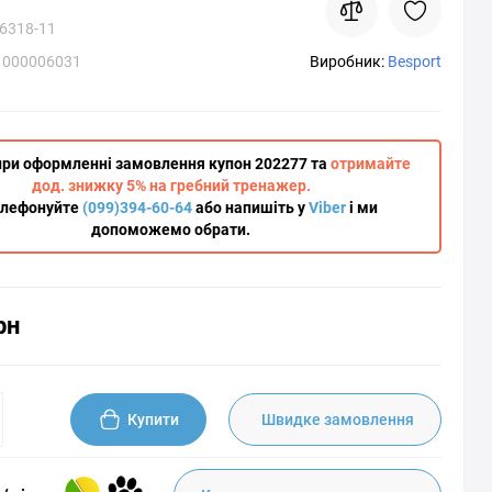
6318-11
1000006031
Виробник:
Besport
при оформленні замовлення купон 202277 та
отримайте
дод. знижку 5% на гребний тренажер.
елефонуйте
(099)394-60-64
або напишіть у
Viber
і ми
допоможемо обрати.
рн
Купити
Швидке замовлення