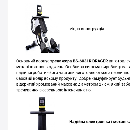
міцна конструкція
Основний корпус
тренажера BS-6031R DRAGER
виготовлен
механічних пошкоджень. Особлива система виробництва га
надійної роботи - його частини виготовляються з первинно
базовий колір всьому продукту і добре камуфлирует будь-я
відкритий хромований маховик діаметром 27 см, який забез
тренування з середньою інтенсивністю.
Надійна електроніка і механік