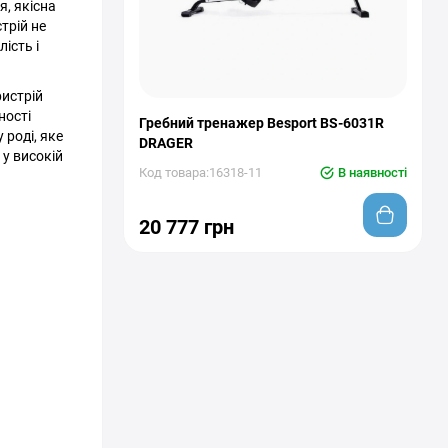
я, якісна
трій не
ість і
ристрій
ності
Гребний тренажер Besport BS-6031R
 роді, яке
DRAGER
 у високій
Код товара:16318-11
В наявності
20 777 грн