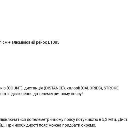
4 см + алюмінієвий рейок L1085
бків (COUNT), дистанція (DISTANCE), калорії (CALORIES), STROKE
ності підключення до телеметричному поясу!
ідключатися до телеметричному поясу потужністю в 5,3 МГц. Дист
бці. При необхідності пояс можна придбати окремо.