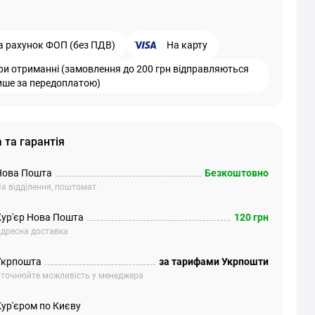
а рахунок ФОП (без ПДВ)
На карту
ри отриманні (замовлення до 200 грн відправляються
ише за передоплатою)
 та гарантія
Нова Пошта
Безкоштовно
а відділення, поштомат
Кур'єр Нова Пошта
120 грн
дресна доставка
Укрпошта
за тарифами Укрпошти
точнюйте можливість у менеджера
Кур'єром по Києву