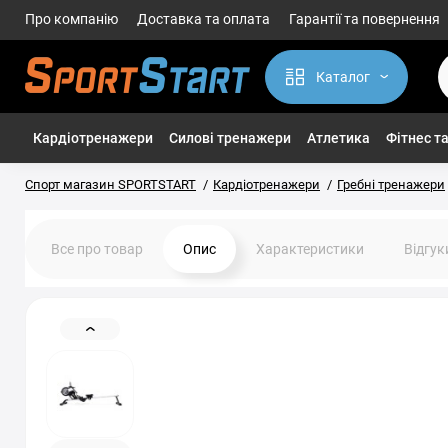
Про компанію
Доставка та оплата
Гарантії та повернення
Каталог
Кардіотренажери
Силові тренажери
Атлетика
Фітнес та
Спорт магазин SPORTSTART
Кардіотренажери
Гребні тренажери
Все про товар
Опис
Характеристики
Відгу