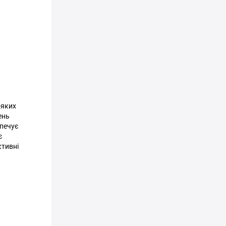
-яких
ень
зпечує
є
ктивні