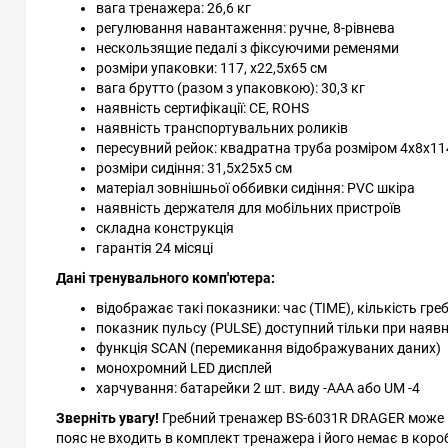
вага тренажера: 26,6 кг
регулювання навантаження: ручне, 8-рівнева
нескользящие педалі з фіксуючими ременями
розміри упаковки: 117, х22,5x65 см
вага брутто (разом з упаковкою): 30,3 кг
наявність сертифікації: CE, ROHS
наявність транспортувальних роликів
пересувний рейок: квадратна труба розміром 4х8х11
розміри сидіння: 31,5х25х5 см
матеріал зовнішньої оббивки сидіння: PVC шкіра
наявність держателя для мобільних пристроїв
складна конструкція
гарантія 24 місяці
Дані тренувального комп'ютера:
відображає такі показники: час (TIME), кількість гре
показник пульсу (PULSE) доступний тільки при наяв
функція SCAN (перемикання відображуваних даних)
монохромний LED дисплей
харчування: батарейки 2 шт. виду -AAA або UM -4
Зверніть увагу!
Гребний тренажер BS-6031R DRAGER може п
пояс не входить в комплект тренажера і його немає в коро