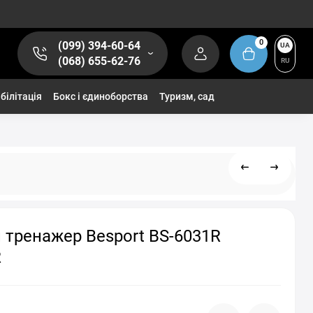
0
(099) 394-60-64
UA
(068) 655-62-76
RU
білітація
Бокс і єдиноборства
Туризм, сад
 тренажер Besport BS-6031R
R