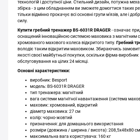
технологій і доступної ціни. Стильний дизайн, потужна меха
збірка - з цим обладнанням ви зможете домогтися таких ре
тільки відмінно прокачує всі основні групи м'язів, але і до
силу.
Купити гребний тренажер BS-6031R DRAGER
- означає при
оснащений інноваційною системою маховика з магнітним сп
хромованого махового колеса відкритого типу.
Гребний т
володіє таким відкритим маховиком. Збираючись замовити цю
якості своєї майбутньої покупки, оскільки фірма-виробник н
обслуговування на цілих 24 місяці.
Основні характеристики:
виробник: Besport
модель: BS-6031R DRAGER
тип тренажера: магнітний
вага системи магнітної навантаження (система махов
маховик: хромований, відкритий
діаметр маховика: 27 см
колір: чорно-жовтий
призначення: для домашнього використання
розміри (довжина / ширина / висота): 208,5х48х80 см
максимальна вага користувача: 160 кг