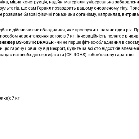
ніка, міцна конструкція, надійні матеріали, універсальна забарвленн
зультатів, що сам Геракл позаздрить вашому оновленому тілу. Прис
бре розвиває базові фізичні показники організму, наприклад, витривал
дбати дійсно якісне обладнання, яке прослужить вам не один рік. П
особом навантаження вагою в 7 кг. Інноваційність полягає в наяв
ренажер BS-6031R DRAGER
- чи не перше фітнес-обладнання в своєму
 гарячу новинку від Besport, будьте на всі сто відсотків впевнені
адає всі необхідні сертифікати (CE, ROHS) і обов'язкову гарантію
ика): 7 кг