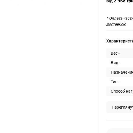
від 2 968 гр
* Оплата част
доставкою
Характерист
Вес -
Вид -
Назначение
Тип -
Способ наг
Перегляну