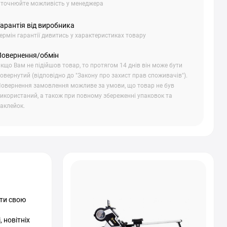
точнюйте можливість у менеджера
арантія від виробника
ермін гарантії дивитись у характеристиках товару
Повернення/обмін
кщо Вам не підійшов товар, то протягом 14 днів він може бути
овернутий (відповідно до "Закону про захист прав споживачів").
овернення замовлення можливе за умови, що товар не був
икористаний, а також при повному збереженні упаковок та
аклейок.
ити свою
 новітніх