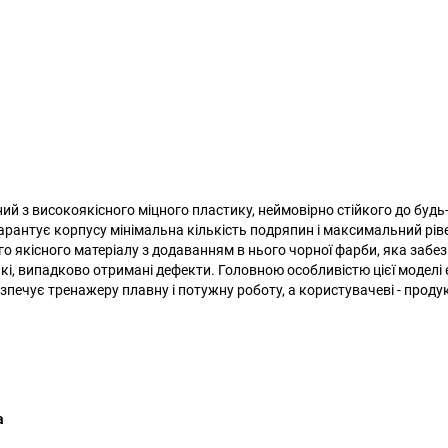
ий з високоякісного міцного пластику, неймовірно стійкого до будь
рантує корпусу мінімальна кількість подряпин і максимальний рів
го якісного матеріалу з додаванням в нього чорної фарби, яка забе
кі, випадково отримані дефекти. Головною особливістю цієї моделі 
печує тренажеру плавну і потужну роботу, а користувачеві - проду
а