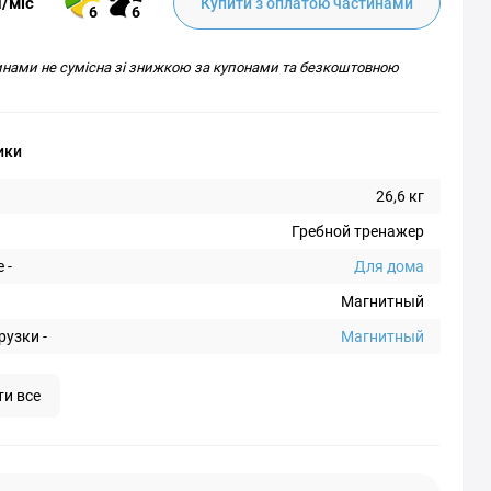
н/міс
Купити з оплатою частинами
6
6
инами не сумісна зі знижкою за купонами та безкоштовною
ики
26,6 кг
Гребной тренажер
 -
Для дома
Магнитный
рузки -
Магнитный
ти все