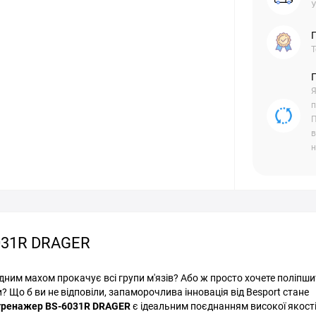
У
Г
Т
Я
п
П
в
н
6031R DRAGER
дним махом прокачує всі групи м'язів? Або ж просто хочете поліпш
? Що б ви не відповіли, запаморочлива інновація від Besport стане
тренажер BS-6031R DRAGER
є ідеальним поєднанням високої якості,