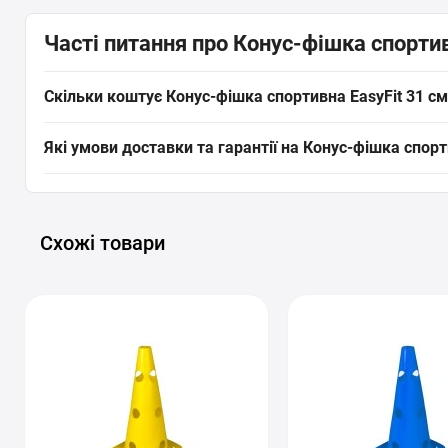
Часті питання про Конус-фішка спортив
Скільки коштує Конус-фішка спортивна EasyFit 31 с
Актуальна ціна на оригінальну модель Конус-фішка спортивна
Які умови доставки та гарантії на Конус-фішка спорт
товар з категорії «
Бар'єри, конуси, фішки для тренувань
» пря
На все спортивне обладнання, включаючи Конус-фішка спортив
Дніпро, Харків та будь-які інші населені пункти України. П
підходить під ваші цілі.
Схожі товари