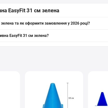
на EasyFit 31 см зелена
м зелена та як оформити замовлення у 2026 році?
 EasyFit 31 см зелена (артикул: EF-1679-GN) від бренду EasyFit скл
ивна EasyFit 31 см зелена?
мо на сайті інтернет-магазину SPORTSTART.com.ua. Дані про наявніст
на EasyFit 31 см зелена діє офіційна гарантія від виробника. Ми за
еред покупкою наші експерти завжди готові надати грамотну консуль