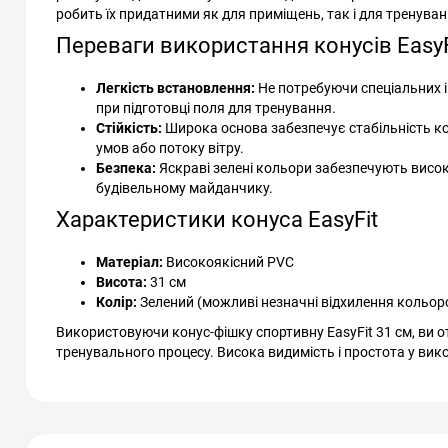
робить їх придатними як для приміщень, так і для тренуван
Переваги використання конусів EasyF
Легкість встановлення:
Не потребуючи спеціальних 
при підготовці поля для тренування.
Стійкість:
Широка основа забезпечує стабільність ко
умов або потоку вітру.
Безпека:
Яскраві зелені кольори забезпечують висок
будівельному майданчику.
Характеристики конуса EasyFit
Матеріал:
Високоякісний PVC
Висота:
31 см
Колір:
Зелений (можливі незначні відхилення кольоро
Використовуючи конус-фішку спортивну EasyFit 31 см, ви о
тренувального процесу. Висока видимість і простота у вик