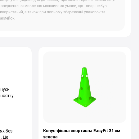
овернення замовлення можливе за умови, що товар не був
икористаний, а також при повному збереженні упаковок та
аклейок.
онуси
ності у
Конус-фішка спортивна EasyFit 31 см
ях без
зелена
. Це