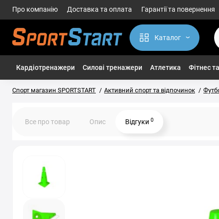
Про компанію
Доставка та оплата
Гарантії та повернення
Каталог
Кардіотренажери
Силові тренажери
Атлетика
Фітнес та
Спорт магазин SPORTSTART
Активний спорт та відпочинок
Футб
0
Все про товар
Опис
Відгуки