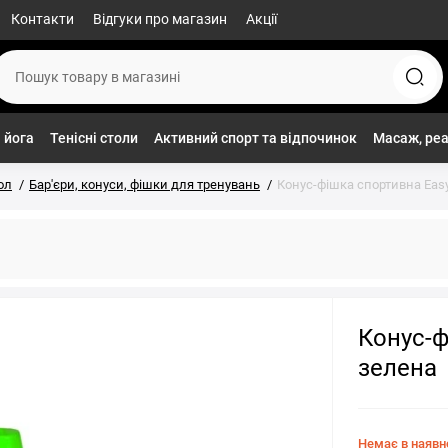
Контакти
Відгуки про магазин
Акції
 йога
Тенісні столи
Активний спорт та відпочинок
Масаж, реа
ол
Бар'єри, конуси, фішки для тренувань
Конус-фішка спортивна Easy
Конус-ф
зелена
Немає в наявн