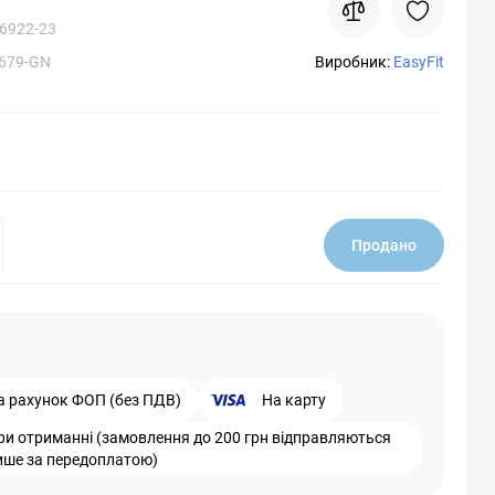
6922-23
1679-GN
Виробник:
EasyFit
Продано
а рахунок ФОП (без ПДВ)
На карту
ри отриманні (замовлення до 200 грн відправляються
ише за передоплатою)