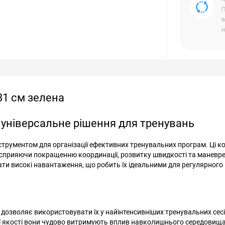
П
в
н
31 см зелена
: універсальне рішення для тренувань
струментом для організації ефективних тренувальних програм. Ці к
 сприяючи покращенню координації, розвитку швидкості та маневре
ати високі навантаження, що робить їх ідеальними для регулярного
 дозволяє використовувати їх у найінтенсивніших тренувальних сесі
ї якості вони чудово витримують вплив навколишнього середовища