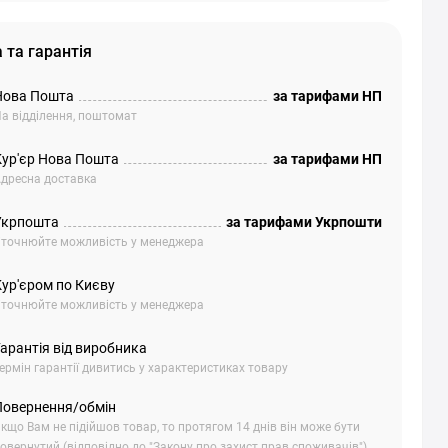
 та гарантія
Нова Пошта
за тарифами НП
а відділення, поштомат
Кур'єр Нова Пошта
за тарифами НП
дресна доставка
Укрпошта
за тарифами Укрпошти
точнюйте можливість у менеджера
Кур'єром по Києву
точнюйте можливість у менеджера
арантія від виробника
ермін гарантії дивитись у характеристиках товару
Повернення/обмін
кщо Вам не підійшов товар, то протягом 14 днів він може бути
овернутий (відповідно до "Закону про захист прав споживачів").