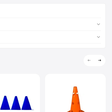
адає 79 грн грн. Ви можете швидко та безпечно замовити цей
ь та вартість перевірені станом на 08 місяць року.
безпечуємо швидку та надійну доставку в Київ, Львів, Одесу,
тацію та допомогти переконатись, що цей товар ідеально