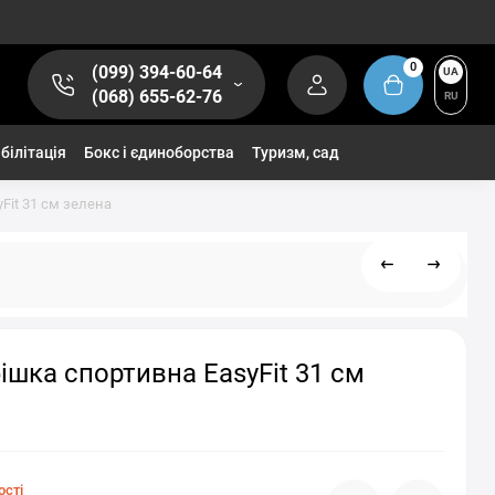
0
(099) 394-60-64
UA
(068) 655-62-76
RU
білітація
Бокс і єдиноборства
Туризм, сад
Fit 31 см зелена
ішка спортивна EasyFit 31 см
ості