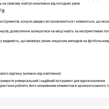
ь на свіжому повітрі незалежно від погодних умов.
it
інструментів, конуси швидко встановлюються і знімаються, що еко
нусів, дозволяючи залишатися на місці навіть за несприятливих по
у видимість, що мінімізує ризик нещасних випадків на футбольному
вого відтінку залежно від освітлення)
тримуєте універсальний і надійний інструмент для вдосконалення
ористанні роблять його незамінним елементом в арсеналі кожного т