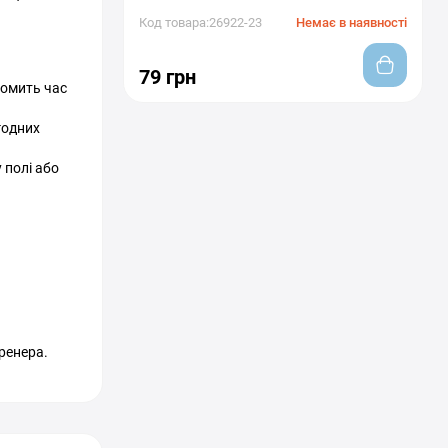
Код товара:26922-23
Немає в наявності
79 грн
номить час
годних
 полі або
ренера.