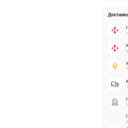
Доставка
Н
А
У
У
Г
Т
Я
п