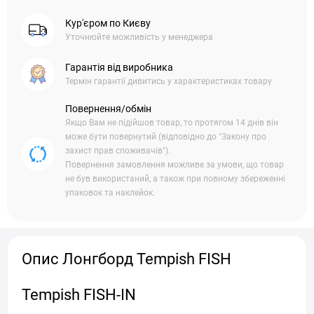
Кур'єром по Києву
Уточнюйте можливість у менеджера
Гарантія від виробника
Термін гарантії дивитись у характеристиках товару
Повернення/обмін
Якщо Вам не підійшов товар, то протягом 14 днів він
може бути повернутий (відповідно до "Закону про
захист прав споживачів").
Повернення замовлення можливе за умови, що товар
не був використаний, а також при повному збереженні
упаковок та наклейок.
Опис Лонгборд Tempish FISH
Tempish FISH-IN