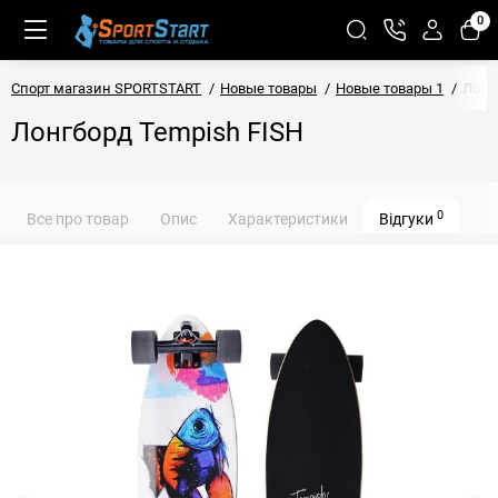
0
Спорт магазин SPORTSTART
Новые товары
Новые товары 1
Лонг
Лонгборд Tempish FISH
0
Все про товар
Опис
Характеристики
Відгуки