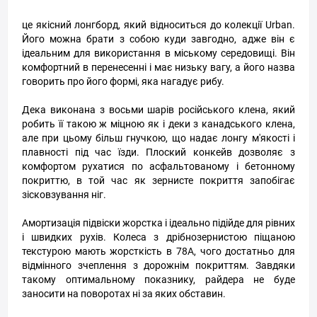
це якісний лонгборд, який відноситься до колекції Urban.
Його можна брати з собою куди завгодно, адже він є
ідеальним для використання в міському середовищі. Він
комфортний в перенесенні і має низьку вагу, а його назва
говорить про його формі, яка нагадує рибу.
Дека виконана з восьми шарів російського клена, який
робить її такою ж міцною як і деки з канадського клена,
але при цьому більш гнучкою, що надає лонгу м'якості і
плавності під час їзди. Плоский конкейв дозволяє з
комфортом рухатися по асфальтованому і бетонному
покриттю, в той час як зернисте покриття запобігає
зісковзування ніг.
Амортизація підвіски жорстка і ідеально підійде для рівних
і швидких рухів. Колеса з дрібнозернистою піщаною
текстурою мають жорсткість в 78А, чого достатньо для
відмінного зчеплення з дорожнім покриттям. Завдяки
такому оптимальному показнику, райдера не буде
заносити на поворотах ні за яких обставин.