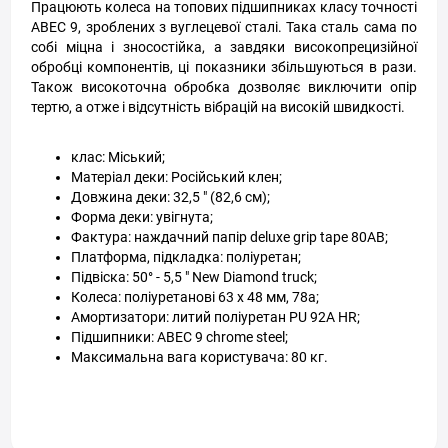
Працюють колеса на топових підшипниках класу точності
ABEC 9, зроблених з вуглецевої сталі. Така сталь сама по
собі міцна і зносостійка, а завдяки високопрецизійної
обробці компонентів, ці показники збільшуються в рази.
Також високоточна обробка дозволяє виключити опір
тертю, а отже і відсутність вібрацій на високій швидкості.
клас: Міський;
Матеріал деки: Російський клен;
Довжина деки: 32,5 " (82,6 см);
Форма деки: увігнута;
Фактура: наждачний папір deluxe grip tape 80AB;
Платформа, підкладка: поліуретан;
Підвіска: 50° - 5,5 " New Diamond truck;
Колеса: поліуретанові 63 х 48 мм, 78а;
Амортизатори: литий поліуретан PU 92А HR;
Підшипники: ABEC 9 chrome steel;
Максимальна вага користувача: 80 кг.