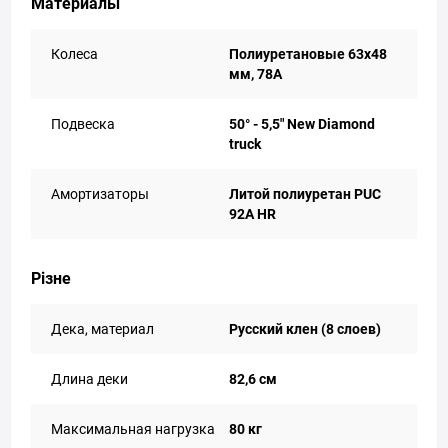
Материалы
Колеса
Полиуретановые 63х48
мм, 78А
Подвеска
50° - 5,5" New Diamond
truck
Амортизаторы
Литой полиуретан PUC
92А HR
Різне
Дека, материал
Русский клен (8 слоев)
Длина деки
82,6 см
Максимальная нагрузка
80 кг