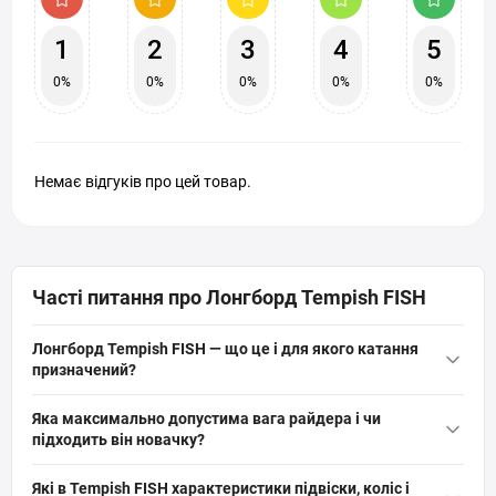
1
2
3
4
5
0%
0%
0%
0%
0%
Немає відгуків про цей товар.
Часті питання про Лонгборд Tempish FISH
Лонгборд Tempish FISH — що це і для якого катання
призначений?
Лонгборд Tempish FISH — це міський лонгборд з ввігнутою
Яка максимально допустима вага райдера і чи
декою 82,6 см з восьми шарів російського клена, призначений
підходить він новачку?
для асфальту й бетону. Жорстка амортизація та колеса 78А
Максимальне навантаження лонгборда Tempish FISH — 80 кг;
дають швидкі, рівні рухи; підходить для прогулянок, ком’юту та
Які в Tempish FISH характеристики підвіски, коліс і