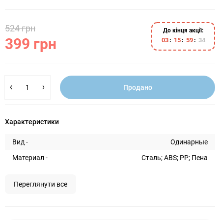
524 грн
До кінця акції:
399 грн
0
3
1
5
5
9
3
3
Продано
Характеристики
Вид -
Одинарные
Материал -
Сталь; ABS; PP; Пена
Переглянути все