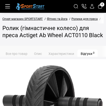
0
Спорт магазин SPORTSTART
Фітнес та йога
Ролики для преса
Ро
Ролик (гімнастичне колесо) для
преса Actiget Ab Wheel ACT0110 Black
0
Все про товар
Опис
Характеристики
Відгуки