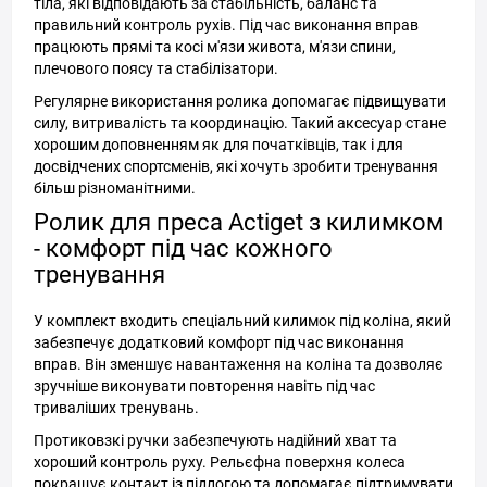
тіла, які відповідають за стабільність, баланс та
правильний контроль рухів. Під час виконання вправ
працюють прямі та косі м'язи живота, м'язи спини,
плечового поясу та стабілізатори.
Регулярне використання ролика допомагає підвищувати
силу, витривалість та координацію. Такий аксесуар стане
хорошим доповненням як для початківців, так і для
досвідчених спортсменів, які хочуть зробити тренування
більш різноманітними.
Ролик для преса Actiget з килимком
- комфорт під час кожного
тренування
У комплект входить спеціальний килимок під коліна, який
забезпечує додатковий комфорт під час виконання
вправ. Він зменшує навантаження на коліна та дозволяє
зручніше виконувати повторення навіть під час
триваліших тренувань.
Протиковзкі ручки забезпечують надійний хват та
хороший контроль руху. Рельєфна поверхня колеса
покращує контакт із підлогою та допомагає підтримувати