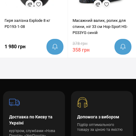
Гиря залізна Explode 8 кг
Масажний валик, ролик для
PD193-1-08
спини, ніг 33 см Hop-Sport HS-
P033YG синій
378 грн
1 980 грн
358 грн
Доставка по Києву та
Допомога з вибором
Україні
Підбір оптимального
товару за ціною та якістю
кур'єром, службами «Нова
Пошта», «УкрПошта»