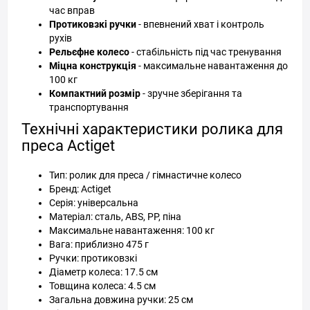
час вправ
Протиковзкі ручки
- впевнений хват і контроль
рухів
Рельєфне колесо
- стабільність під час тренування
Міцна конструкція
- максимальне навантаження до
100 кг
Компактний розмір
- зручне зберігання та
транспортування
Технічні характеристики ролика для
преса Actiget
Тип: ролик для преса / гімнастичне колесо
Бренд: Actiget
Серія: універсальна
Матеріал: сталь, ABS, PP, піна
Максимальне навантаження: 100 кг
Вага: приблизно 475 г
Ручки: протиковзкі
Діаметр колеса: 17.5 см
Товщина колеса: 4.5 см
Загальна довжина ручки: 25 см