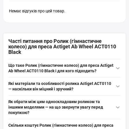
Немає відгуків про цей товар.
Часті питання про Ролик (гімнастичне
колесо) для преса Actiget Ab Wheel ACT0110
Black
Що таке Ролик (гімнастичне колесо) для преса Actiget
Ab Wheel ACT0110 Black і для кого підходить?
Ролик (гімнастичне колесо) для преса Actiget Ab Wheel
Які матеріали та особливості ролика Actiget ACT0110
ACT0110 Black — це компактний тренажер для опрацювання
— наскільки він міцний і зручний?
м’язів преса, кора, спини, плечей і рук. Підходить для
Ролик виготовлено зі сталі, ABS, PP та піноматеріалу; вага 0,6 кг
домашніх занять, фітнесу та силових тренувань;
Як обрати між цим односкладовим роликом та
і діаметр колеса 17,5 см. Має протиковзкі ручки, рельєфну
рекомендований для користувачів вагою до 100 кг і різного
іншими моделями — на що звернути увагу перед
поверхню колеса, складану/розбірну конструкцію і килимок
рівня підготовки.
покупкою?
під коліна в комплекті для міцності, комфорту та компактного
Звертайте увагу на діаметр колеса (тут 17,5 см) для
зберігання.
Скільки коштує Ролик (гімнастичне колесо) для преса
стабільності і глибини амплітуди, максимальне навантаження