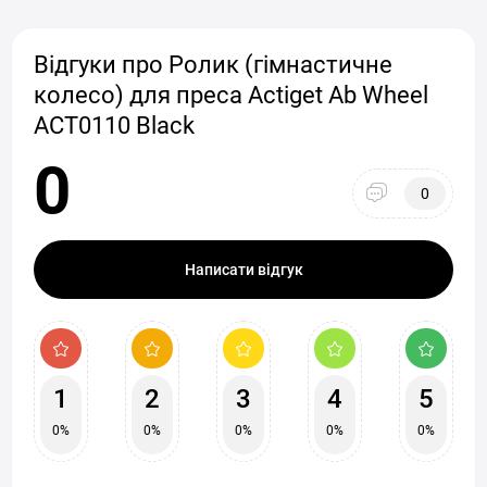
Відгуки про Ролик (гімнастичне
колесо) для преса Actiget Ab Wheel
ACT0110 Black
0
0
Написати відгук
1
2
3
4
5
0%
0%
0%
0%
0%