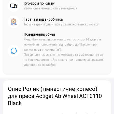
Кур'єром по Києву
Уточнюйте можливість у менеджера
Гарантія від виробника
Термін гарантії дивитись у характеристиках товару
Повернення/обмін
Якщо Вам не підійшов товар, то протягом 14 днів він
може бути повернутий (відповідно до "Закону про
захист прав споживачів").
Повернення замовлення можливе за умови, що товар
не був використаний, а також при повному збереженні
упаковок та наклейок.
Опис Ролик (гімнастичне колесо)
для преса Actiget Ab Wheel ACT0110
Black