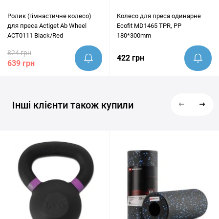
Ролик (гімнастичне колесо)
Колесо для преса одинарне
для преса Actiget Ab Wheel
Ecofit MD1465 TPR, PP
ACT0111 Black/Red
180*300mm
824 грн
422 грн
639 грн
Інші клієнти також купили