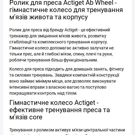
Ролик для преса Actiget Ab Wheel -
гімнастичне колесо для тренування
м'язів живота та корпусу
Ролик для преса від бренду Actiget - це ефективний
тренажер для зміцнення м'язів живота, розвитку
стабілізації та комплексного тренування корпусу.
Гімнастичне колесо допомагає активно залучати не
тільки прес, але й глибокі м'язи, спину, плечі та руки,
роблячи тренування більш функціональним.
Колесо для преса підходить для домашніх занять, фітнесу
та силових тренувань. Завдяки компактній конструкції
воно займає мінімум місця, але дозволяє виконувати
інтенсивні вправи з власною вагою та поступово
покращувати контроль над тілом.
Гімнастичне колесо Actiget -
ефективне тренування преса та
м'язів core
Тренування з роликом активує м'язи центральної частини