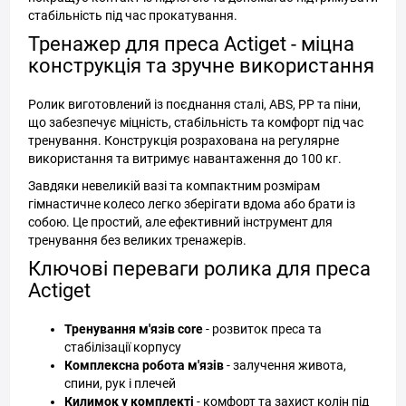
стабільність під час прокатування.
Тренажер для преса Actiget - міцна
конструкція та зручне використання
Ролик виготовлений із поєднання сталі, ABS, PP та піни,
що забезпечує міцність, стабільність та комфорт під час
тренування. Конструкція розрахована на регулярне
використання та витримує навантаження до 100 кг.
Завдяки невеликій вазі та компактним розмірам
гімнастичне колесо легко зберігати вдома або брати із
собою. Це простий, але ефективний інструмент для
тренування без великих тренажерів.
Ключові переваги ролика для преса
Actiget
Тренування м'язів core
- розвиток преса та
стабілізації корпусу
Комплексна робота м'язів
- залучення живота,
спини, рук і плечей
Килимок у комплекті
- комфорт та захист колін під