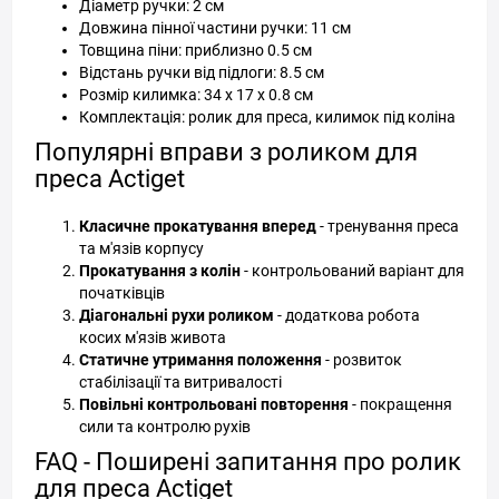
Діаметр ручки: 2 см
Довжина пінної частини ручки: 11 см
Товщина піни: приблизно 0.5 см
Відстань ручки від підлоги: 8.5 см
Розмір килимка: 34 x 17 x 0.8 см
Комплектація: ролик для преса, килимок під коліна
Популярні вправи з роликом для
преса Actiget
Класичне прокатування вперед
- тренування преса
та м'язів корпусу
Прокатування з колін
- контрольований варіант для
початківців
Діагональні рухи роликом
- додаткова робота
косих м'язів живота
Статичне утримання положення
- розвиток
стабілізації та витривалості
Повільні контрольовані повторення
- покращення
сили та контролю рухів
FAQ - Поширені запитання про ролик
для преса Actiget