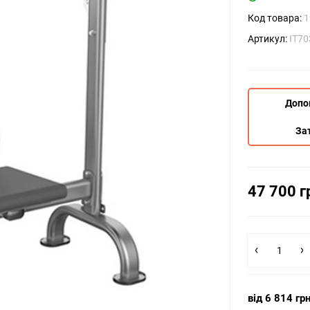
Код товара:
1
Артикул:
IT70
Допо
За
47 700 г
від 6 814 гр