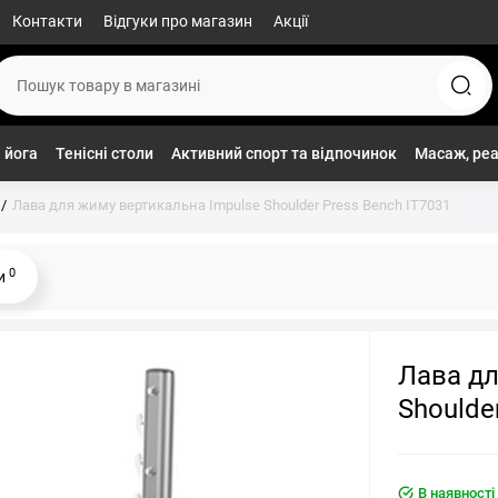
Контакти
Відгуки про магазин
Акції
 йога
Тенісні столи
Активний спорт та відпочинок
Масаж, реа
Лава для жиму вертикальна Impulse Shoulder Press Bench IT7031
0
ки
Лава дл
Shoulde
В наявності