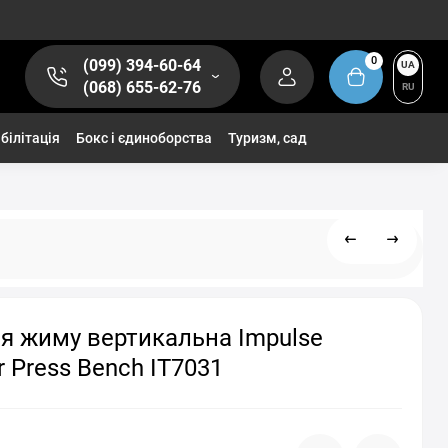
0
(099) 394-60-64
UA
(068) 655-62-76
RU
білітація
Бокс і єдиноборства
Туризм, сад
я жиму вертикальна Impulse
r Press Bench IT7031