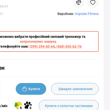
94-01
31
Виробник:
Impulse Fitness
можемо вибрати професійний силовий тренажер та
запропонуємо знижку.
телефонуйте нам:
(099) 394-60-64
,
(068) 655-62-76
рн
Купити
Швидке замовлення
н/міс
Купити з оплатою частинами
6
6