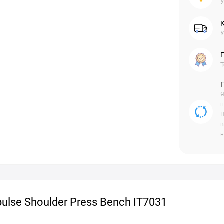
У
У
Г
Т
Я
п
П
в
н
lse Shoulder Press Bench IT7031