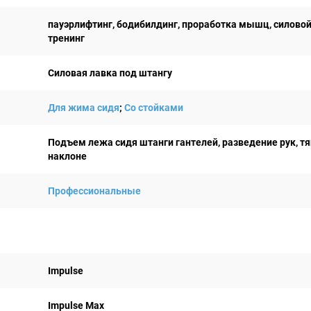
пауэрлифтинг, бодибилдинг, проработка мышц, силово
тренинг
Силовая лавка под штангу
Для жима сидя
;
Со стойками
Подъем лежа сидя штанги гантелей, разведение рук, тя
наклоне
Профессиональные
Impulse
Impulse Max