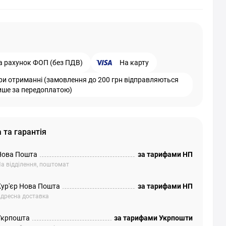
а рахунок ФОП (без ПДВ)
На карту
ри отриманні (замовлення до 200 грн відправляються
ише за передоплатою)
 та гарантія
Нова Пошта
за тарифами НП
а відділення, поштомат
Кур'єр Нова Пошта
за тарифами НП
дресна доставка
Укрпошта
за тарифами Укрпошти