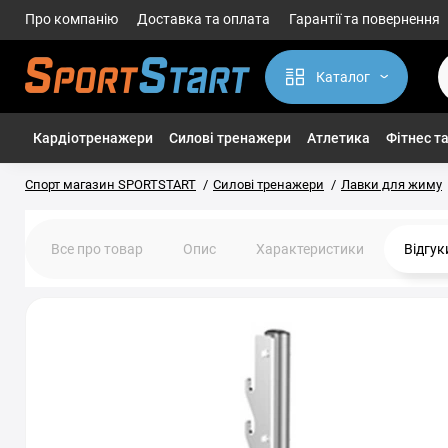
Про компанію
Доставка та оплата
Гарантії та повернення
Каталог
Кардіотренажери
Силові тренажери
Атлетика
Фітнес та
Спорт магазин SPORTSTART
Силові тренажери
Лавки для жиму
Все про товар
Опис
Характеристики
Відгу