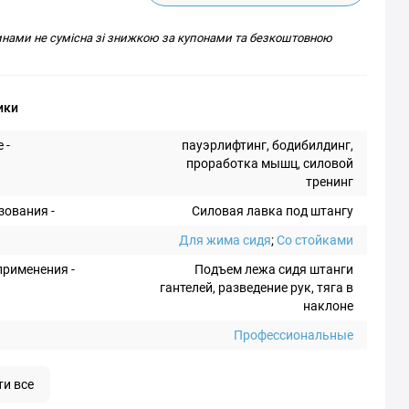
инами не сумісна зі знижкою за купонами та безкоштовною
ики
 -
пауэрлифтинг, бодибилдинг,
проработка мышц, силовой
тренинг
зования -
Силовая лавка под штангу
Для жима сидя
;
Со стойками
рименения -
Подъем лежа сидя штанги
гантелей, разведение рук, тяга в
наклоне
Профессиональные
ти все