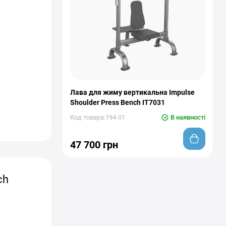
Лава для жиму вертикальна Impulse
Shoulder Press Bench IT7031
Код товара:194-01
В наявності
47 700 грн
ch