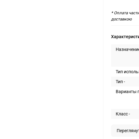
* Оплата част
доставкою
Характерист
Назначение
Тип исполь
Тип -
Варианты п
Класс -
Перегляну