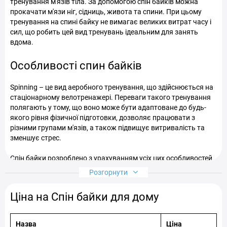
тренування м'язів тіла. За допомогою спін байків можна
прокачати м'язи ніг, сідниць, живота та спини. При цьому
тренування на спині байку не вимагає великих витрат часу і
сил, що робить цей вид тренувань ідеальним для занять
вдома.
Особливості спин байків
Spinning – це вид аеробного тренування, що здійснюється на
стаціонарному велотренажері. Переваги такого тренування
полягають у тому, що воно може бути адаптоване до будь-
якого рівня фізичної підготовки, дозволяє працювати з
різними групами м'язів, а також підвищує витривалість та
зменшує стрес.
Спін байки розроблено з урахуванням усіх цих особливостей.
Вони мають міцну сталеву раму, регульовану сидіння та
Розгорнути
кермо, а також комп'ютер, який відображає дані про
тренування (час, швидкість, відстань, калорії тощо).
Ціна на Спін байки для дому
Переваги спін байків
Назва
Ціна