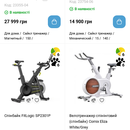
Код: 23754-06
Код: 23355-04
В наявності
В наявності
27 999 грн
14 900 грн
Для дома /
Сайкл тренажер /
Для дома /
Сайкл тренажер /
Магнитный /
150 /
Механический /
15 /
140 /
6
6
6
6
Спінбайк FitLogic SP2301P
Велотренажер спінінговий
(спінбайк) Cornix Eliza
White/Grey