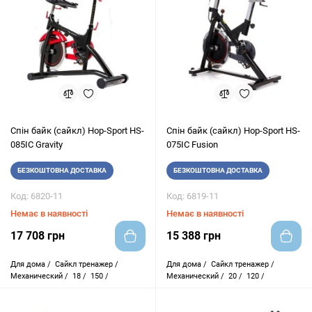
Cпін байк (сайкл) Hop-Sport HS-
Cпін байк (сайкл) Hop-Sport HS-
085IC Gravity
075IC Fusion
БЕЗКОШТОВНА ДОСТАВКА
БЕЗКОШТОВНА ДОСТАВКА
Код: 6820-11
Код: 6819-11
Немає в наявності
Немає в наявності
17 708 грн
15 388 грн
Для дома /
Сайкл тренажер /
Для дома /
Сайкл тренажер /
Механический /
18 /
150 /
Механический /
20 /
120 /