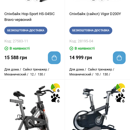
Спінбайк Hop-Sport HS-045IC
Спінбайк (сайкл) Vigor D200Y
Bravo червоний
БЕЗКОШТОВНА ДОСТАВКА
БЕЗКОШТОВНА ДОСТАВКА
Код: 27583-11
Код: 28195-04
В наявності
В наявності
15 588 грн
14 999 грн
Для дома /
Сайкл тренажер /
Для дома /
Сайкл тренажер /
Механический /
12 /
130 /
Механический /
10 /
130 /
6
6
6
6