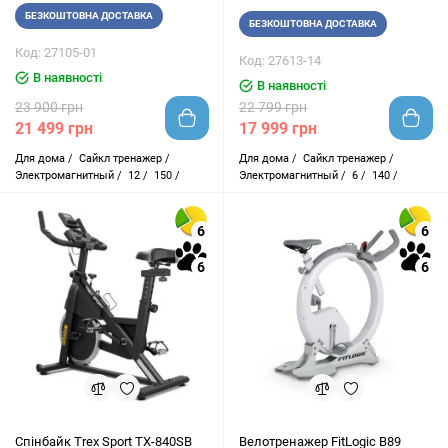
БЕЗКОШТОВНА ДОСТАВКА
БЕЗКОШТОВНА ДОСТАВКА
Код: 27105-01
Код: 27613-14
В наявності
В наявності
23 900 грн
22 799 грн
21 499 грн
17 999 грн
Для дома /
Сайкл тренажер /
Для дома /
Сайкл тренажер /
Электромагнитный /
12 /
150 /
Электромагнитный /
6 /
140 /
6
6
6
6
Спінбайк Trex Sport TX-840SB
Велотренажер FitLogic B89