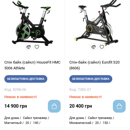
Cпін байк (сайкл) HouseFit HMC
Cпін-байк (сайкл) Eurofit S20
5006 Athlete
(8606)
БЕЗКОШТОВНА ДОСТАВКА
БЕЗКОШТОВНА ДОСТАВКА
Код: 8298-06
Код: 7382-07
Немає в наявності
Немає в наявності
14 900 грн
20 400 грн
Для дома /
Сайкл тренажер /
Для дома /
Сайкл тренажер /
Магнитный /
20 /
140 /
Механический /
20 /
150 /