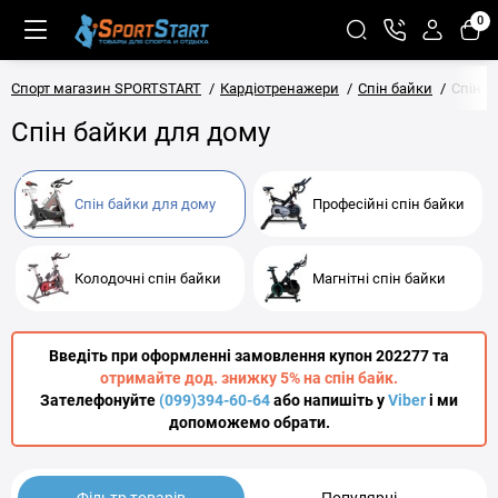
0
Спорт магазин SPORTSTART
Кардіотренажери
Спін байки
Спін б
Спін байки для дому
Спін байки для дому
Професійні спін байки
Колодочні спін байки
Магнітні спін байки
Введіть при оформленні замовлення купон 202277 та
отримайте дод. знижку 5% на спін байк.
Зателефонуйте
(099)394-60-64
або напишіть у
Viber
і ми
допоможемо обрати.