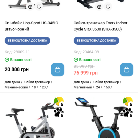
Спінбайк Hop-Sport HS-045IC
Сайкл-тренажер Toorx Indoor
Bravo чорний
Cycle SRX 3500 (SRX-3500)
БЕЗКОШТОВНА ДОСТАВКА
БЕЗКОШТОВНА ДОСТАВКА
Код: 28009-11
Код: 29464-08
В наявності
В наявності
85 999 грн
20 888 грн
76 999 грн
Для дома /
Сайкл тренажер /
Для дома /
Сайкл тренажер /
Механический /
18 /
120 /
Магнитный /
24 /
150 /
6
6
6
6