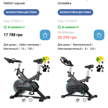
FARGO чорний
CircleBike
БЕЗКОШТОВНА ДОСТАВКА
БЕЗКОШТОВНА ДОСТАВКА
Код: 27584-11
Код: 27108-01
В наявності
В наявності
23 900 грн
17 788 грн
20 299 грн
Для дома /
Сайкл тренажер /
Для дома /
Вертикальный /
Магнитный /
10 /
130 /
Электромагнитный /
8 /
120 /
6
6
6
6