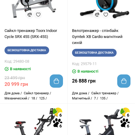
Сайкл-тренажер Toorx Indoor
Велотренажер - спінбайк
Cycle SRX 45S (SRX-45S)
Gymtek XB Cardio магнітний
синій
БЕЗКОШТОВНА ДОСТАВКА
БЕЗКОШТОВНА ДОСТАВКА
Код: 29480-08
Код: 29579-11
В наявності
В наявності
23 499 грн
26 888 грн
20 999 грн
Для дома /
Сайкл тренажер /
Для дома /
Сайкл тренажер /
Механический /
18 /
125 /
Магнитный /
7 /
135 /
6
6
6
6