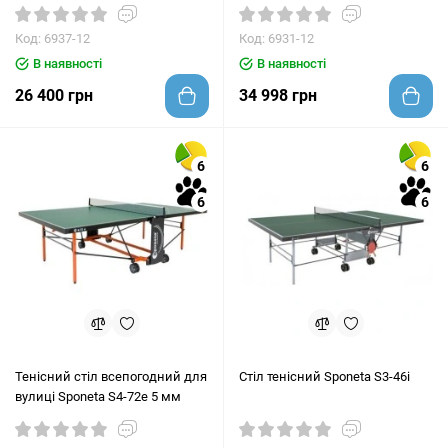
Код: 6937-12
Код: 6931-12
В наявності
В наявності
26 400 грн
34 998 грн
6
6
6
6
Тенісний стіл всепогодний для
Стіл тенісний Sponeta S3-46i
вулиці Sponeta S4-72e 5 мм