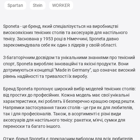
Spartan
Stein
WORKER
Sponeta - це бренд, який спеціалізується на виробництві
високоякісних тенісних столів та аксесуарів для настільного
тенісу. Заснована у 1953 році в Німеччині, Sponeta давно
зарекомендувала себе як один з лідерів у своїй області.
З багаторічним досвідом та унікальними знаннями про тенісний
спорт, Sponeta виробляє інноваційні та якісні продукти. Вони
дотримуються концепції "Made in Germany", що означає високий
рівень надійності та тривалості їх виробу.
Бренд Sponeta пропонує широкий вибір моделей тенісних столів:
від простих до професійних. Кожна модель має свої унікальні
характеристики, якi роблять її безперечно кращою серед решти.
Напрямки застосування таких столів - це гри як для любителів,
так і для професіоналів. Також, в асортименті є різні види
аксесуарів для настільного тенісу: ракетки, м'ячi, сумки для
переноски та багато іншого.
Отже, бренд Sponeta є прекрасним вибором для всiх любителiв