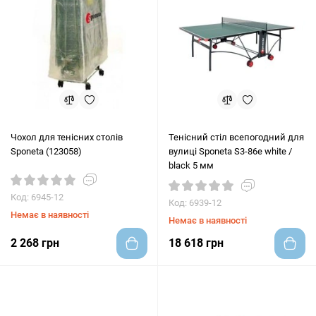
Чохол для тенісних столів
Тенісний стіл всепогодний для
Sponeta (123058)
вулиці Sponeta S3-86е white /
black 5 мм
Код: 6945-12
Код: 6939-12
Немає в наявності
Немає в наявності
2 268 грн
18 618 грн