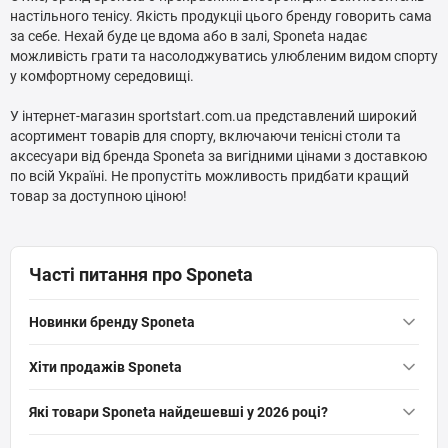
настільного тенiсу. Якiсть продукцii цього бренду говорить сама
за себе. Нехай буде це вдома або в залi, Sponeta надає
можливість грати та насолоджуватись улюбленим видом спорту
у комфортному середовищі.
У інтернет-магазин sportstart.com.ua представлений широкий
асортимент товарів для спорту, включаючи тенісні столи та
аксесуари від бренда Sponeta за вигідними цінами з доставкою
по всiй Українi. Не пропустiть можливость придбати кращий
товар за доступною цiною!
Часті питання про Sponeta
Новинки бренду Sponeta
Стіл тенісний Sponeta S1-43e
— 26 400 грн
Хіти продажів Sponeta
Стіл тенісний Sponeta S3-46i
— 23 844 грн
Тенісний стіл для приміщень Sponeta S1-42i 19 мм
— 18 696
Які товари Sponeta найдешевші у 2026 році?
Стіл тенісний Sponeta S1-43i
— 18 696 грн
грн
Стіл тенісний Sponeta S1-13i
— 15 102 грн