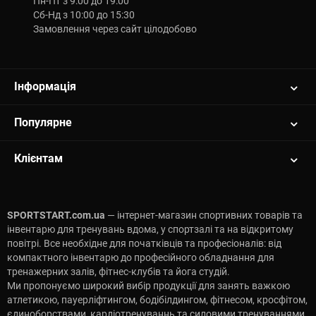
Пн-Пт з 9:00 до 19:00
Сб-Нд з 10:00 до 15:30
Замовлення через сайт цілодобово
Інформація
Популярне
Клієнтам
SPORTSTART.com.ua
— інтернет-магазин спортивних товарів та
інвентарю для тренувань вдома, у спортзалі та на відкритому
повітрі. Все необхідне для початківців та професіоналів: від
компактного інвентарю до професійного обладнання для
тренажерних залів, фітнес-клубів та йога студій.
Ми пропонуємо широкий вибір продукції для занять важкою
атлетикою, пауерліфтингом, бодібілдингом, фітнесом, кросфітом,
єдиноборствами, кардіотренуваннь та силовими тренуваннями.