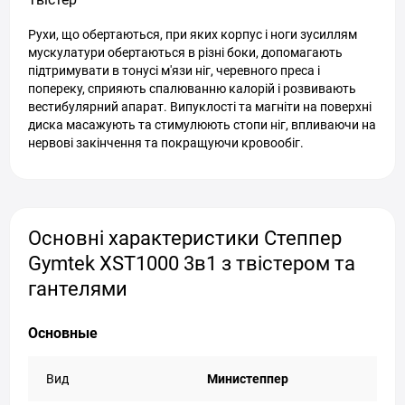
Рухи, що обертаються, при яких корпус і ноги зусиллям
мускулатури обертаються в різні боки, допомагають
підтримувати в тонусі м'язи ніг, черевного преса і
попереку, сприяють спалюванню калорій і розвивають
вестибулярний апарат. Випуклості та магніти на поверхні
диска масажують та стимулюють стопи ніг, впливаючи на
нервові закінчення та покращуючи кровообіг.
Основні характеристики Степпер
Gymtek XST1000 3в1 з твістером та
гантелями
Основные
Вид
Министеппер