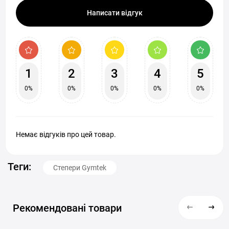
Написати відгук
1
2
3
4
5
0%
0%
0%
0%
0%
Немає відгуків про цей товар.
Теги:
Степери Gymtek
Рекомендовані товари