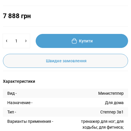
7 888 грн
Купити
Швидке замовлення
Характеристики
Вид -
Министеппер
Назначение -
Для дома
Тип -
Степпер 3в1
Варианты применения -
тренажер для ног; для
ходьбы; для фитнеса;