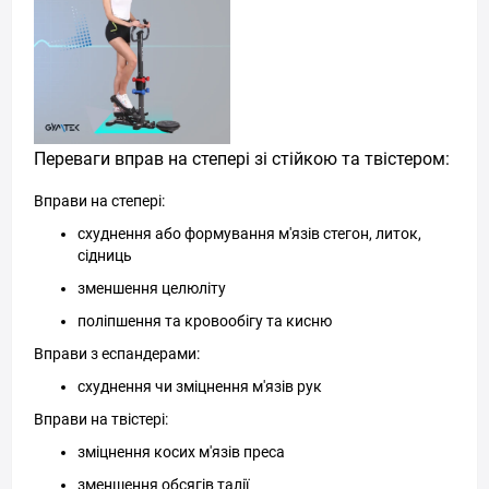
Переваги вправ на степері зі стійкою та твістером:
Вправи на степері:
схуднення або формування м'язів стегон, литок,
сідниць
зменшення целюліту
поліпшення та кровообігу та кисню
Вправи з еспандерами:
схуднення чи зміцнення м'язів рук
Вправи на твістері:
зміцнення косих м'язів преса
зменшення обсягів талії