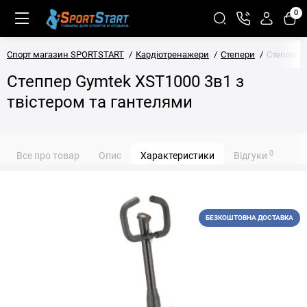
0
Спорт магазин SPORTSTART
Кардіотренажери
Степери
Степпер G
Степпер Gymtek XST1000 3в1 з
твістером та гантелями
0
Все про товар
Опис
Характеристики
Відгуки
БЕЗКОШТОВНА ДОСТАВКА