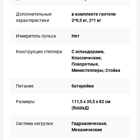
Дополнительные
в комплекте гантели
характеристики
2*0,5 кг, 2*1 кг
Измеритель пульса
Нет
Конструкция степпера
С эспандерами,
Классические,
Поворотные,
Министепперы, Стойка
Питание
батарейки
Размеры
111,5 х 35,5 х 82 см
(ВхШхД)
Система нагрузки
Гидравлическая,
Механические