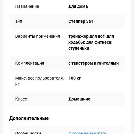
Назначение
Для дома
Тип
Степпер 3в1
Варианты применения
тренажер для ног; для
ходьбы; для фитнеса;
ступеньки
Комплектация
с твистером и гантелями
Макс. вес пользователя,
100 кг
кг
Класс
Домашние
Дополнительные
Особенности
С эспандерами
;
Со