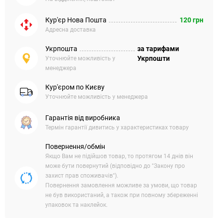
Кур'єр Нова Пошта
120 грн
Адресна доставка
Укрпошта
за тарифами
Укрпошти
Уточнюйте можливість у
менеджера
Кур'єром по Києву
Уточнюйте можливість у менеджера
Гарантія від виробника
Термін гарантії дивитись у характеристиках товару
Повернення/обмін
Якщо Вам не підійшов товар, то протягом 14 днів він
може бути повернутий (відповідно до "Закону про
захист прав споживачів").
Повернення замовлення можливе за умови, що товар
не був використаний, а також при повному збереженні
упаковок та наклейок.