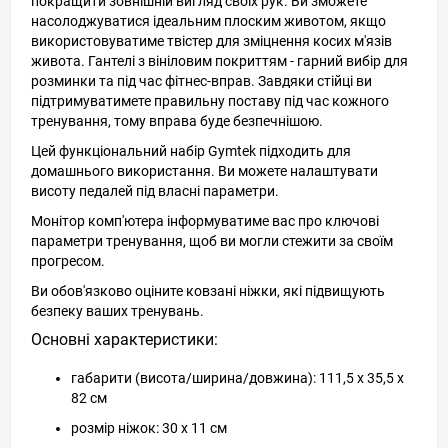
покращити зовнішній вигляд своїх рук. Ви зможете
насолоджуватися ідеальним плоским животом, якщо
використовуватиме твістер для зміцнення косих м'язів
живота. Гантелі з вініловим покриттям - гарний вибір для
розминки та під час фітнес-вправ. Завдяки стійці ви
підтримуватимете правильну поставу під час кожного
тренування, тому вправа буде безпечнішою.
Цей функціональний набір Gymtek підходить для
домашнього використання. Ви можете налаштувати
висоту педалей під власні параметри.
Монітор комп'ютера інформуватиме вас про ключові
параметри тренування, щоб ви могли стежити за своїм
прогресом.
Ви обов'язково оціните ковзані ніжки, які підвищують
безпеку ваших тренувань.
Основні характеристики:
габарити (висота/ширина/довжина): 111,5 х 35,5 х
82 см
розмір ніжок: 30 х 11 см