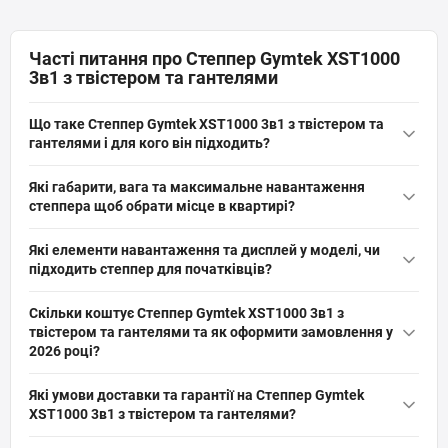
Часті питання про Степпер Gymtek XST1000
3в1 з твістером та гантелями
Що таке Степпер Gymtek XST1000 3в1 з твістером та
гантелями і для кого він підходить?
Степпер Gymtek XST1000 3в1 з твістером та гантелями — це
Які габарити, вага та максимальне навантаження
домашній міністеппер з поворотною платформою,
степпера щоб обрати місце в квартирі?
еспандерами та набором гантелей (2×0,5 кг, 2×1 кг). Підходить
Розміри степпера Gymtek XST1000 3в1: 111,5 х 35,5 х 82 см
для домашніх тренувань: ноги, сідниці, стегна і кардіо;
Які елементи навантаження та дисплей у моделі, чи
(ВхШхД); це компактний міністеппер зі стійкою та без
розрахований на користувача до 100 кг.
підходить степпер для початківців?
транспортних роликів. Максимальна вага користувача — 100 кг,
Степпер має гідравлічну та механічну систему навантаження з
враховуйте вільний простір для повороту твістера та
Скільки коштує Степпер Gymtek XST1000 3в1 з
взаємозалежним ходом педалей; монохромний LCD-дисплей
еспандерів.
твістером та гантелями та як оформити замовлення у
показує час, дистанцію, калорії, кроки і SCAN. Модель
2026 році?
підходить для початківців і домашнього використання завдяки
Актуальна ціна на оригінальну модель Степпер Gymtek
компактності, еспандерам і простому керуванню.
Які умови доставки та гарантії на Степпер Gymtek
XST1000 3в1 з твістером та гантелями (артикул: 5907766664512)
XST1000 3в1 з твістером та гантелями?
від бренду Gymtek складає 7 888 грн грн. Ви можете швидко та
На все спортивне обладнання, включаючи Степпер Gymtek