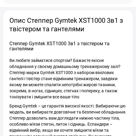
Опис Степпер Gymtek XST1000 3в1 з
твістером та гантелями
Степпер Gymtek XST1000 3в1 з твістером та
гантелями
Ви любите займатися спортом? Бажаєте якісне
обладнання у своєму домашньому тренажерному залі?
Степпер марки Gymtek XST1000 з набором вінілових
гантелі і твістер стане відмінним тренажером, завдяки
якому ви можете спалити непотрібні жирові тканини,
зокрема, в ногах, сідницях, стегнах і попереку, а також
тонізувати і зміцнити все ваше тіло.
Бренд Gymtek – це гарантія високої якості. Вибираючи цю
модель, ви вибираєте довговічне та безпечне обладнання.
Степпер дозволить вам доглядати нижню частину тіла,
особливо м'язи стегон, литок і сідниць. Еспандери –
відмінний вибір, якщо ви хочете зміцнити м'язи та