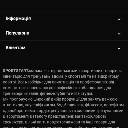
Інформація
Популярне
Клієнтам
SPORTSTART.com.ua
— інтернет-магазин спортивних товарів та
інвентарю для тренувань вдома, у спортзалі та на відкритому
повітрі. Все необхідне для початківців та професіоналів: від
компактного інвентарю до професійного обладнання для
тренажерних залів, фітнес-клубів та йога студій.
Ми пропонуємо широкий вибір продукції для занять важкою
атлетикою, пауерліфтингом, бодібілдингом, фітнесом, кросфітом,
єдиноборствами, кардіотренуваннь та силовими тренуваннями.
В асортименті каталогу представлені: вантажоблокові
тренажери, вільні ваги, кардіотренажери та інші товари для
спорту для розвитку сили, схуднення та формування стрункої