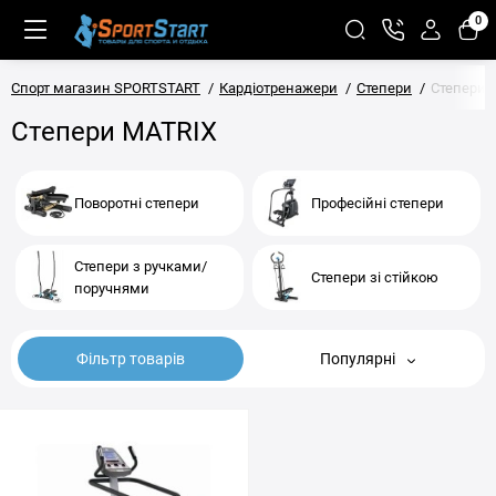
0
Спорт магазин SPORTSTART
Кардіотренажери
Степери
Степери 
Степери MATRIX
Поворотні степери
Професійні степери
Степери з ручками/
Степери зі стійкою
поручнями
Фільтр товарів
Популярні