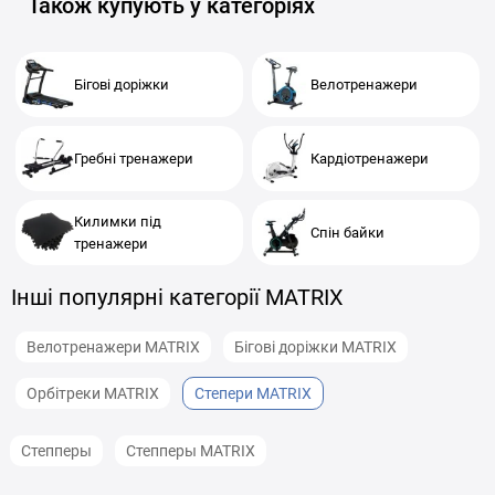
Також купують у категоріях
Бігові доріжки
Велотренажери
Гребні тренажери
Кардіотренажери
Килимки під
Спін байки
тренажери
Інші популярні категорії MATRIX
Велотренажери MATRIX
Бігові доріжки MATRIX
Орбітреки MATRIX
Степери MATRIX
Степперы
Степперы MATRIX