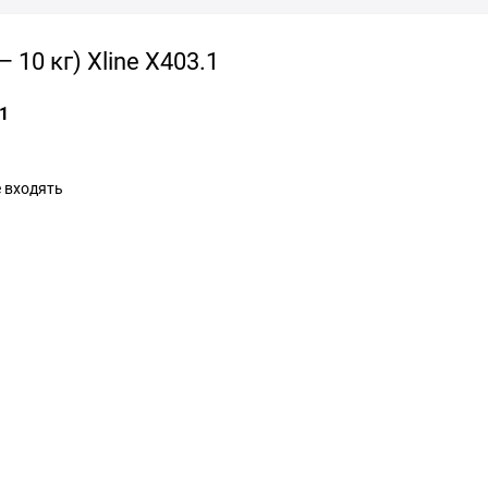
 10 кг) Xline X403.1
.1
е входять