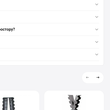
 гантелей; габарити 605x400x1073 мм, вага 13 кг, колір сірий.
гантелів. До комплектації не входять: ручки, грифі, диски та
ростору?
г дозволяють врахувати її під час планування залу; колір
etika складає 9 200 грн грн. Ви можете швидко та безпечно
а вартість перевірені станом на 08 місяць року.
ика. Ми забезпечуємо швидку та надійну доставку в Київ,
мотну консультацію та допомогти переконатись, що цей товар