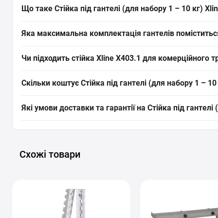
Що таке Стійка під гантелі (для набору 1 – 10 кг) Xli
Стійка під
гантелі
(для набору 1 – 10 кг) Xline X403.1 — це ко
Яка максимальна комплектація гантелів поміститься н
Підходить для спортзалів і домашніх кутків із обмеженим пр
Стійка призначена для наборів гантелей від 1 до 10 кг у модел
Чи підходить стійка Xline X403.1 для комерційного т
самі гантелі.
Так, стійка Xline X403.1 розрахована на комерційне застосува
Скільки коштує Стійка під гантелі (для набору 1 – 10
сірий, тип — стійка для гантелів.
Актуальна ціна на оригінальну модель Стійка під гантелі (для 
Які умови доставки та гарантії на Стійка під гантелі 
замовити цей товар з категорії «
Стійки для гантелей
» прямо 
На все спортивне обладнання, включаючи Стійка під гантелі (д
Львів, Одесу, Дніпро, Харків та будь-які інші населені пунк
ідеально підходить під ваші цілі.
Схожі товари