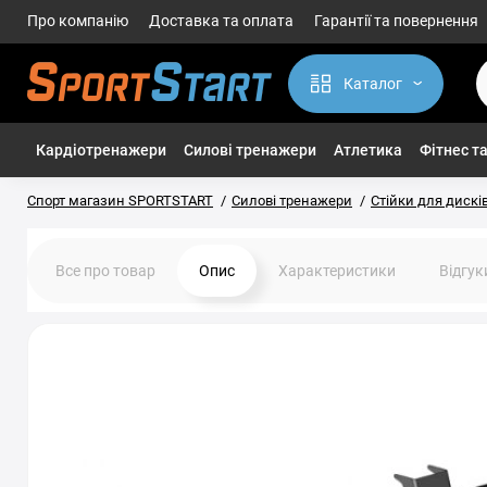
Про компанію
Доставка та оплата
Гарантії та повернення
Каталог
Кардіотренажери
Силові тренажери
Атлетика
Фітнес та
Спорт магазин SPORTSTART
Силові тренажери
Стійки для дисків
Все про товар
Опис
Характеристики
Відгу