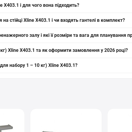
ne X403.1 і для чого вона підходить?
мпактна комерційна стійка InterAtletika XLine для зберігання наборів
а стійці Xline X403.1 і чи входять гантелі в комплект?
остором.
і Xline X403.1; кількість місць залежить від діаметра та конструкції 
ренажерного залу і які її розміри та вага для планування п
ння серії InterAtletika XLine. Габарити 605x400x1073 мм та вага 13 к
 кг) Xline X403.1 та як оформити замовлення у 2026 році?
набору 1 – 10 кг) Xline X403.1 (артикул: X403.1) від бренду InterAtl
(для набору 1 – 10 кг) Xline X403.1?
на сайті інтернет-магазину SPORTSTART.com.ua. Дані про наявність т
ля набору 1 – 10 кг) Xline X403.1 діє офіційна гарантія від виробн
ти України. Перед покупкою наші експерти завжди готові надати гра