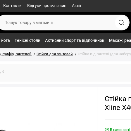
Контакти
Відгуки про магазин
Акції
 йога
Тенісні столи
Активний спорт та відпочинок
Масаж, реа
, грифів, гантелей
Стійки для гантелей
Стійка під гантелі (для набору 
0
ки
Стійка п
Xline X4
В наявності