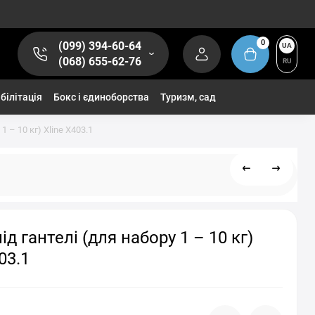
0
(099) 394-60-64
UA
(068) 655-62-76
RU
білітація
Бокс і єдиноборства
Туризм, сад
1 – 10 кг) Xline X403.1
ід гантелі (для набору 1 – 10 кг)
03.1