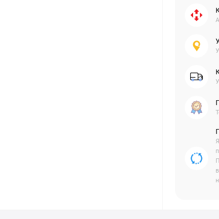
А
У
У
Г
Т
Я
п
П
в
н