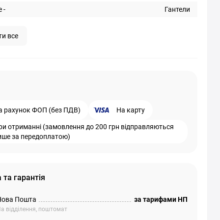
 -
Гантели
ти все
а рахунок ФОП (без ПДВ)
На карту
ри отриманні (замовлення до 200 грн відправляються
ише за передоплатою)
 та гарантія
Нова Пошта
за тарифами НП
а відділення, поштомат