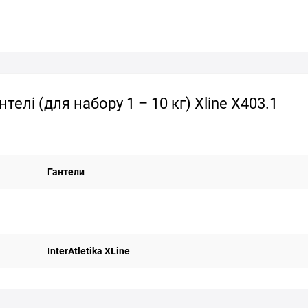
телі (для набору 1 – 10 кг) Xline X403.1
Гантели
InterAtletika XLine