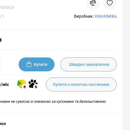
1619-21
.1
Виробник:
InterAtletika
н
Купити
Швидке замовлення
н/міс
Купити з оплатою частинами
6
6
инами не сумісна зі знижкою за купонами та безкоштовною
ики