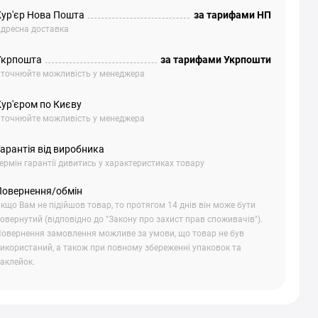
Кур'єр Нова Пошта
за тарифами НП
дресна доставка
Укрпошта
за тарифами Укрпошти
точнюйте можливість у менеджера
Кур'єром по Києву
точнюйте можливість у менеджера
арантія від виробника
ермін гарантії дивитись у характеристиках товару
Повернення/обмін
кщо Вам не підійшов товар, то протягом 14 днів він може бути
овернутий (відповідно до "Закону про захист прав споживачів").
овернення замовлення можливе за умови, що товар не був
икористаний, а також при повному збереженні упаковок та
аклейок.