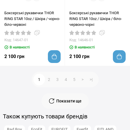
Боксерські рукавички THOR
Боксерські рукавички THOR
RING STAR 10oz / Шкіра / чорно-
RING STAR 10oz / Шкіра / біло-
біло-червоні
червоно-чорні
Код: 14647-01
Код: 14646-01
В наявності
В наявності
2 100 грн
2 100 грн
1
2
3
4
5
>
>|
Показати ще
Також купують товари брендів
Bad Boy
EcoFit
EUROFIT
Everfit
FITLAND