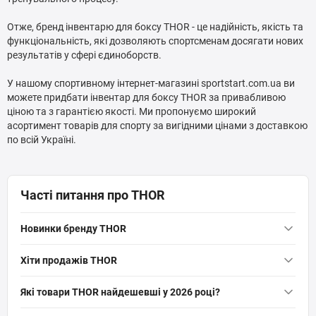
Отже, бренд інвентарю для боксу THOR - це надійність, якість та
функціональність, які дозволяють спортсменам досягати нових
результатів у сфері єдиноборств.
У нашому спортивному інтернет-магазині sportstart.com.ua ви
можете придбати інвентар для боксу THOR за привабливою
ціною та з гарантією якості. Ми пропонуємо широкий
асортимент товарів для спорту за вигідними цінами з доставкою
по всій Україні.
Часті питання про THOR
Новинки бренду THOR
Шолом для боксу THOR 716 XL / PU / червоний
— 1 200 грн
Хіти продажів THOR
Шолом для боксу THOR 705 XL/PU/синій
— 1 100 грн
Боксерські рукавички THOR SHARK (Leather) BLK 14 oz.
— 2
Які товари THOR найдешевші у 2026 році?
Шолом для боксу THOR 705 S/PU/синій
— 1 100 грн
050 грн
Шолом для боксу THOR 705 M/PU/синій
— 1 100 грн