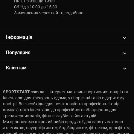
Пн-Пт з 9:00 до 19:00
Сб-Нд з 10:00 до 15:30
Замовлення через сайт цілодобово
Інформація
Популярне
Клієнтам
SPORTSTART.com.ua
— інтернет-магазин спортивних товарів та
інвентарю для тренувань вдома, у спортзалі та на відкритому
повітрі. Все необхідне для початківців та професіоналів: від
компактного інвентарю до професійного обладнання для
тренажерних залів, фітнес-клубів та йога студій.
Ми пропонуємо широкий вибір продукції для занять важкою
атлетикою, пауерліфтингом, бодібілдингом, фітнесом, кросфітом,
єдиноборствами, кардіотренуваннь та силовими тренуваннями.