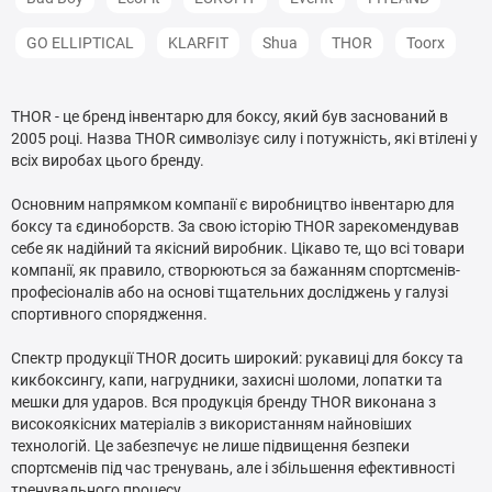
GO ELLIPTICAL
KLARFIT
Shua
THOR
Toorx
THOR - це бренд інвентарю для боксу, який був заснований в
2005 році. Назва THOR символізує силу і потужність, які втілені у
всіх виробах цього бренду.
Основним напрямком компанії є виробництво інвентарю для
боксу та єдиноборств. За свою історію THOR зарекомендував
себе як надійний та якісний виробник. Цікаво те, що всі товари
компанії, як правило, створюються за бажанням спортсменів-
професіоналів або на основі тщательних досліджень у галузі
спортивного спорядження.
Спектр продукції THOR досить широкий: рукавиці для боксу та
кикбоксингу, капи, нагрудники, захисні шоломи, лопатки та
мешки для ударов. Вся продукція бренду THOR виконана з
високоякісних матеріалів з використанням найновіших
технологій. Це забезпечує не лише підвищення безпеки
спортсменів під час тренувань, але і збільшення ефективності
тренувального процесу.