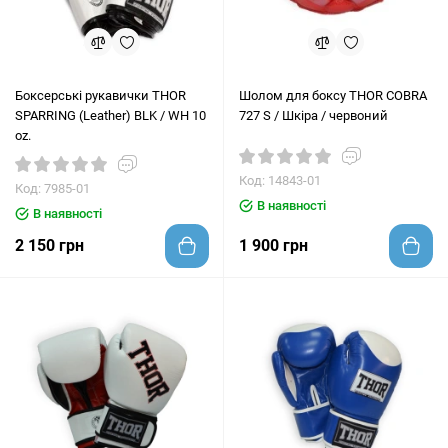
Боксерські рукавички THOR
Шолом для боксу THOR COBRA
SPARRING (Leather) BLK / WH 10
727 S / Шкіра / червоний
oz.
Код: 14843-01
Код: 7985-01
В наявності
В наявності
2 150 грн
1 900 грн