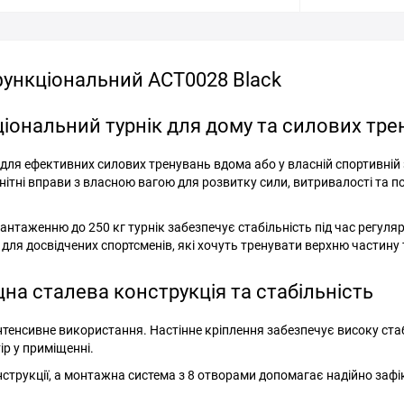
офункціональний ACT0028 Black
кціональний турнік для дому та силових тр
я для ефективних силових тренувань вдома або у власній спортивній 
нітні вправи з власною вагою для розвитку сили, витривалості та 
антаженню до 250 кг турнік забезпечує стабільність під час регуля
і для досвідчених спортсменів, які хочуть тренувати верхню частину 
міцна сталева конструкція та стабільність
нтенсивне використання. Настінне кріплення забезпечує високу ста
р у приміщенні.
трукції, а монтажна система з 8 отворами допомагає надійно зафі