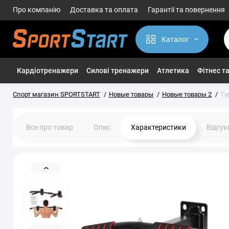
Про компанію
Доставка та оплата
Гарантії та повернення
Каталог
Кардіотренажери
Силові тренажери
Атлетика
Фітнес та
Спорт магазин SPORTSTART
Новые товары
Новые товары 2
Ту
Все про товар
Опис
Характеристики
Відгу