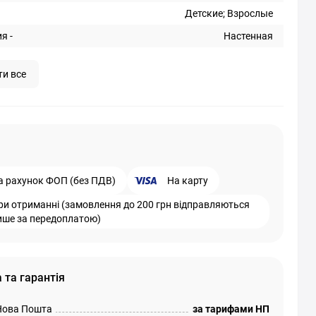
Детские; Взрослые
я -
Настенная
ти все
а рахунок ФОП (без ПДВ)
На карту
ри отриманні (замовлення до 200 грн відправляються
ише за передоплатою)
 та гарантія
Нова Пошта
за тарифами НП