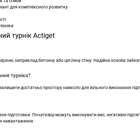
к та спини
іант для комплексного розвитку
сті
техніки
ий турнік Actiget
ерхню, наприклад бетонну або цегляну стіну. Надійна основа забез
ння турніка?
залишити достатньо простору навколо для вільного виконання під
івня підготовки. Початківці можуть виконувати вис, негативні підтя
и навантаження.