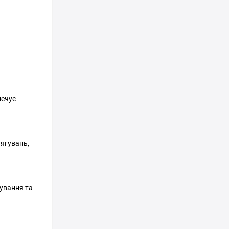
печує
тягувань,
гування та