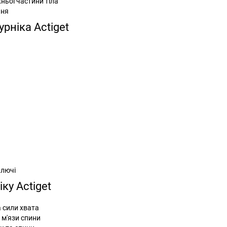
ньої частини тіла
ння
рніка Actiget
ключі
ку Actiget
а сили хвата
 м'язи спини