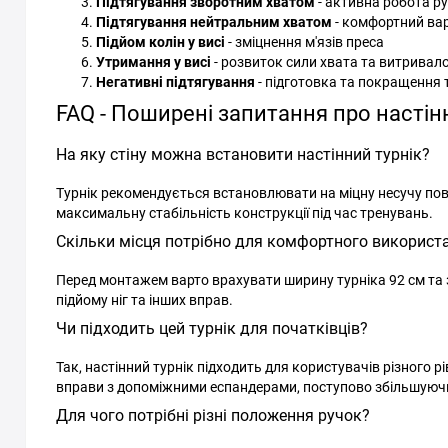
Підтягування зворотним хватом
- активна робота ру
Підтягування нейтральним хватом
- комфортний вар
Підйом колін у висі
- зміцнення м'язів преса
Утримання у висі
- розвиток сили хвата та витривало
Негативні підтягування
- підготовка та покращення 
FAQ - Поширені запитання про настінн
На яку стіну можна встановити настінний турнік?
Турнік рекомендується встановлювати на міцну несучу пов
максимальну стабільність конструкції під час тренувань.
Скільки місця потрібно для комфортного використа
Перед монтажем варто врахувати ширину турніка 92 см та 
підйому ніг та інших вправ.
Чи підходить цей турнік для початківців?
Так, настінний турнік підходить для користувачів різного р
вправи з допоміжними еспандерами, поступово збільшуюч
Для чого потрібні різні положення ручок?