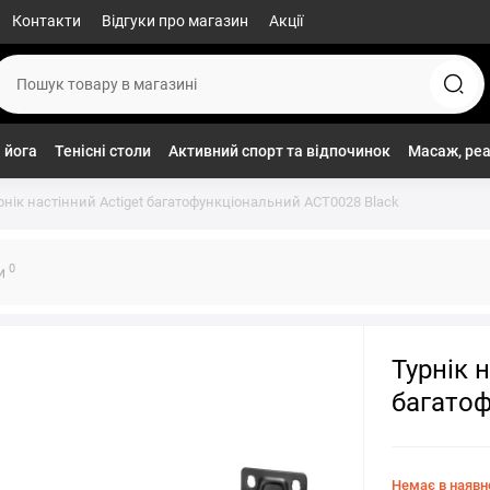
Контакти
Відгуки про магазин
Акції
 йога
Тенісні столи
Активний спорт та відпочинок
Масаж, реа
рнік настінний Actiget багатофункціональний ACT0028 Black
0
ки
Турнік 
багатоф
Немає в наявн