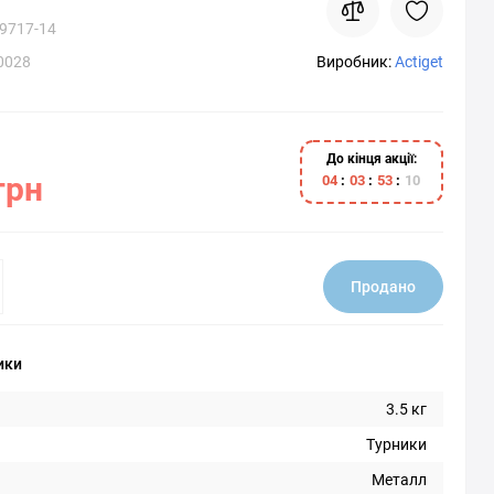
9717-14
0028
Виробник:
Actiget
До кінця акції:
грн
0
4
0
3
5
3
0
9
Продано
ики
3.5 кг
Турники
Металл