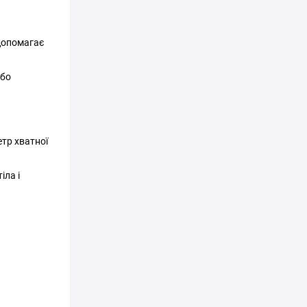
 допомагає
або
тр хватної
іла і