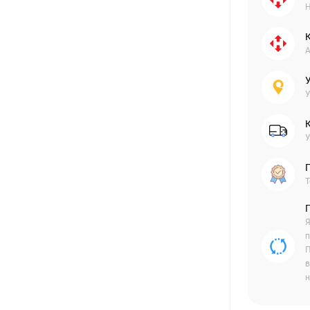
Н
А
У
У
Г
Т
Я
п
П
в
н