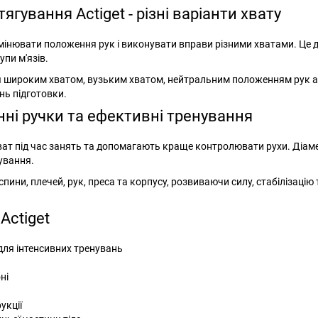
гування Actiget - різні варіанти хвату
мінювати положення рук і виконувати вправи різними хватами. Це
упи м'язів.
ня широким хватом, вузьким хватом, нейтральним положенням рук 
нь підготовки.
інні ручки та ефективні тренування
ат під час занять та допомагають краще контролювати рухи. Діаме
ування.
ни, плечей, рук, преса та корпусу, розвиваючи силу, стабілізацію т
Actiget
 для інтенсивних тренувань
ні
укції