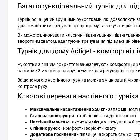
Багатофункціональний турнік для підтя
Турнік оснащений зручними рукоятками, які дозволяють з
урізноманітнити тренувальну програму та залучати різні гр
Ви можете виконувати класичні підтягування, підтягуван
зворотним хватом, адаптуючи тренування під власний ріве
Турнік для дому Actiget - комфортні п
Рукоятки з пінним покриттям забезпечують комфортний хв
частини 32 мм створює зручні умови для регулярного трен
За допомогою настінного турніка можна зміцнювати м'язи спи
контроль руху.
Ключові переваги настінного турніка 
Максимальне навантаження 250 кг
- запас міцності
Сталева конструкція
- стабільність та довговічність
Настінний монтаж
- економія місця у тренувальній зо
6 пінних ручок
- комфортні варіанти хвату
Додаткове посилення
- підвищена жорсткість констр