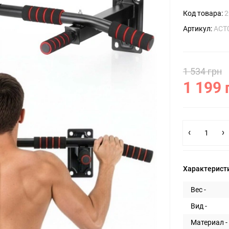
Код товара:
2
Артикул:
ACT
1 534 грн
1 199 
Характерист
Вес -
Вид -
Материал -