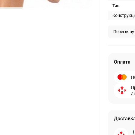
Тип -
Конструкци
Перегляну
Оплата
Н
П
л
Доставка