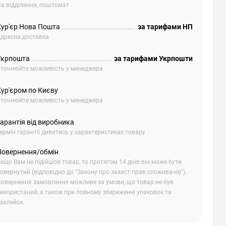
а відділення, поштомат
Кур'єр Нова Пошта
за тарифами НП
дресна доставка
Укрпошта
за тарифами Укрпошти
точнюйте можливість у менеджера
Кур'єром по Києву
точнюйте можливість у менеджера
арантія від виробника
ермін гарантії дивитись у характеристиках товару
Повернення/обмін
кщо Вам не підійшов товар, то протягом 14 днів він може бути
овернутий (відповідно до "Закону про захист прав споживачів").
овернення замовлення можливе за умови, що товар не був
икористаний, а також при повному збереженні упаковок та
аклейок.