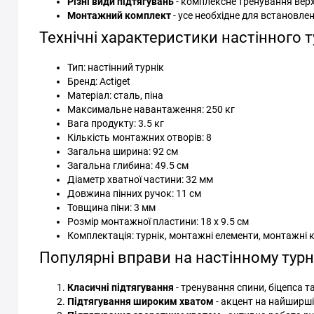
Різні види підтягувань
- комплексне тренування верх
Монтажний комплект
- усе необхідне для встановле
Технічні характеристики настінного ту
Тип: настінний турнік
Бренд: Actiget
Матеріал: сталь, піна
Максимальне навантаження: 250 кг
Вага продукту: 3.5 кг
Кількість монтажних отворів: 8
Загальна ширина: 92 см
Загальна глибина: 49.5 см
Діаметр хватної частини: 32 мм
Довжина пінних ручок: 11 см
Товщина піни: 3 мм
Розмір монтажної пластини: 18 x 9.5 см
Комплектація: турнік, монтажні елементи, монтажні 
Популярні вправи на настінному турні
Класичні підтягування
- тренування спини, біцепса т
Підтягування широким хватом
- акцент на найширші