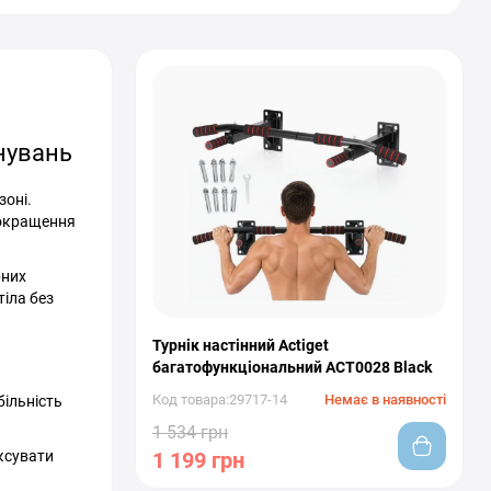
енувань
зоні.
покращення
рних
тіла без
Турнік настінний Actiget
багатофункціональний ACT0028 Black
Код товара:29717-14
Немає в наявності
більність
1 534 грн
ксувати
1 199 грн