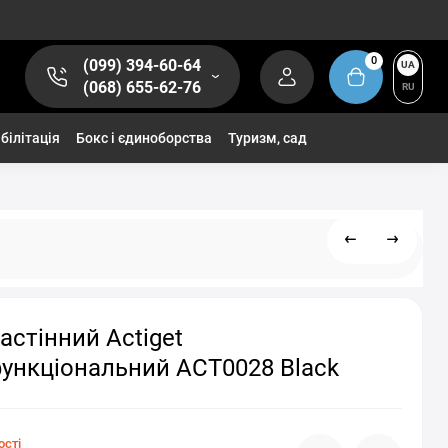
0
(099) 394-60-64
UA
(068) 655-62-76
RU
білітація
Бокс і єдиноборства
Туризм, сад
настінний Actiget
ункціональний ACT0028 Black
ості