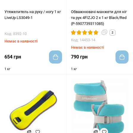
Утяжелитель на руку / ногу 1 кг
Обважнювачі-манжети для ніг
LiveUp LS3049-1
та рук 4FIZJO 2 x 1 кг Black/Red
(P-5907739311085)
2
Код: 8392-10
Код: 14453-14
Немає в наявності
Немає в наявності
654 грн
790 грн
1 кг
1 кг