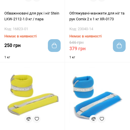
Обважнювачі для рук і ніг Stein
Обтяжувачі-манжети для ніг та
LKW-2112-1.0 кг / пара
рук Cornix 2 x 1 кг XR-0173
Код: 16823-01
Код: 23040-14
Немає в наявності
Немає в наявності
646 грн
250 грн
379 грн
1 кг
1 кг