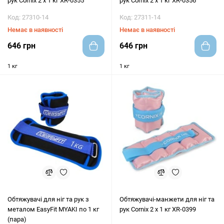
рук Cornix 2 x 1 кг XR-0355
рук Cornix 2 x 1 кг XR-0356
Код: 27310-14
Код: 27311-14
Немає в наявності
Немає в наявності
646 грн
646 грн
1 кг
1 кг
Обтяжувачі для ніг та рук з
Обтяжувачі-манжети для ніг та
металом EasyFit MYAKI по 1 кг
рук Cornix 2 x 1 кг XR-0399
(пара)