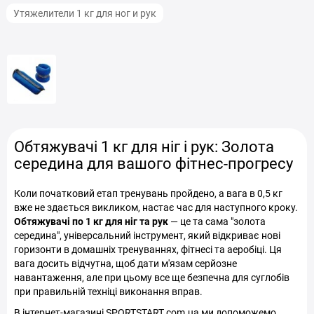
Утяжелители 1 кг для ног и рук
Обтяжувачі 1 кг для ніг і рук: Золота
середина для вашого фітнес-прогресу
Коли початковий етап тренувань пройдено, а вага в 0,5 кг
вже не здається викликом, настає час для наступного кроку.
Обтяжувачі по 1 кг для ніг та рук
— це та сама "золота
середина", універсальний інструмент, який відкриває нові
горизонти в домашніх тренуваннях, фітнесі та аеробіці. Ця
вага досить відчутна, щоб дати м'язам серйозне
навантаження, але при цьому все ще безпечна для суглобів
при правильній техніці виконання вправ.
В інтернет-магазині SPORTSTART.com.ua ми допоможемо