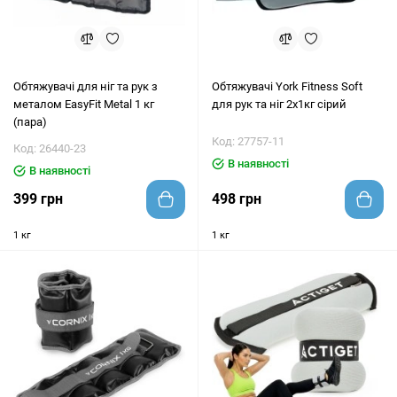
Обтяжувачі для ніг та рук з
Обтяжувачі York Fitness Soft
металом EasyFit Metal 1 кг
для рук та ніг 2х1кг сірий
(пара)
Код: 27757-11
Код: 26440-23
В наявності
В наявності
399 грн
498 грн
1 кг
1 кг