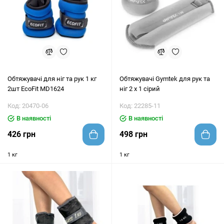
Обтяжувачі для ніг та рук 1 кг
Обтяжувачі Gymtek для рук та
2шт EcoFit MD1624
ніг 2 х 1 сірий
Код: 20470-06
Код: 22285-11
В наявності
В наявності
426 грн
498 грн
1 кг
1 кг