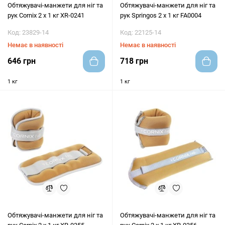
Обтяжувачі-манжети для ніг та
Обтяжувачі-манжети для ніг та
рук Cornix 2 x 1 кг XR-0241
рук Springos 2 x 1 кг FA0004
Код: 23829-14
Код: 22125-14
Немає в наявності
Немає в наявності
646 грн
718 грн
1 кг
1 кг
Обтяжувачі-манжети для ніг та
Обтяжувачі-манжети для ніг та