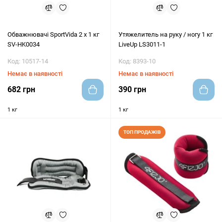
Обважнювачі SportVida 2 x 1 кг
Утяжелитель на руку / ногу 1 кг
SV-HK0034
LiveUp LS3011-1
Код: 10517-14
Код: 8393-10
Немає в наявності
Немає в наявності
682 грн
390 грн
1 кг
1 кг
ТОП ПРОДАЖІВ