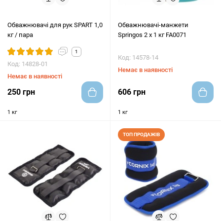
Обважнювачі для рук SPART 1,0
Обважнювачі-манжети
кг / пара
Springos 2 x 1 кг FA0071
1
Код: 14578-14
Код: 14828-01
Немає в наявності
Немає в наявності
250 грн
606 грн
1 кг
1 кг
ТОП ПРОДАЖІВ