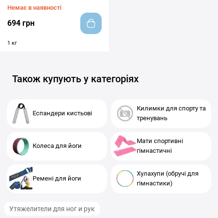
Немає в наявності
694 грн
1 кг
Також купують у категоріях
Килимки для спорту та
Еспандери кистьові
тренувань
Мати спортивні
Колеса для йоги
гімнастичні
Хулахупи (обручі для
Ремені для йоги
гімнастики)
Утяжелители для ног и рук