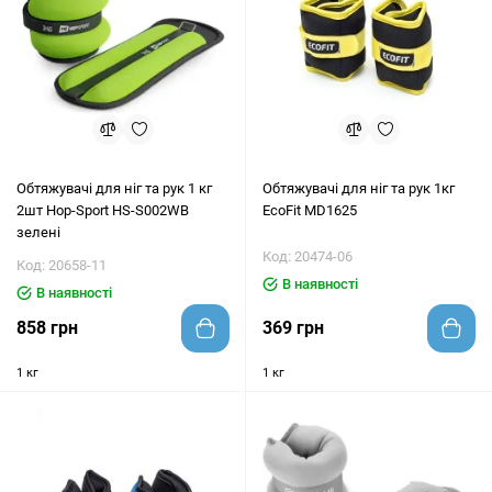
Обтяжувачі для ніг та рук 1 кг
Обтяжувачі для ніг та рук 1кг
2шт Hop-Sport HS-S002WB
EcoFit MD1625
зелені
Код: 20474-06
Код: 20658-11
В наявності
В наявності
858 грн
369 грн
1 кг
1 кг