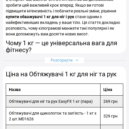
зробити цей важливий крок вперед. Якщо ви готові
підвищити інтенсивність і побачити реальні зміни, рішення
купити обважувачі 1 кг для ніг і рук
стане одним з
найефективніших вкладень у ваше тіло. Ця стаття докладно
розповість, чому кілограмові манжети такі популярні і як
вони допоможуть вам досягти нових висот.
Чому 1 кг — це універсальна вага для
фітнесу?
Розгорнути
На відміну від більш легких або важких аналогів,
обтяжувачі
для ніг і рук
по 1 кг
мають унікальний набір переваг, роблячи
Ціна на Обтяжувачі 1 кг для ніг та рук
їх ідеальним вибором для широкого кола.
Ідеальний баланс навантаження та безпеки.
Один
кілограм — це вже серйозний стимул для м'язів, який
Назва
Ціна
змушує їх працювати інтенсивніше. При цьому ризик
перевантажити суглоби або порушити техніку
Обтяжувачі для ніг та рук EasyFit 1 кг (пара)
269 грн
мінімальний, що особливо важливо у динамічних
вправах.
Обтяжувачі для щиколоток та зап'ясть - 1 кг x
329 грн
Значне збільшення витрат калорій.
Додавання всього
2 шт.MD1626
одного кілограма на кожну кінцівку перетворює
звичайне кардіо-тренування або прогулянку на