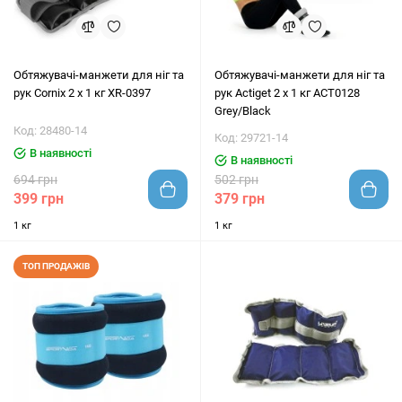
Обтяжувачі-манжети для ніг та
Обтяжувачі-манжети для ніг та
рук Cornix 2 x 1 кг XR-0397
рук Actiget 2 x 1 кг ACT0128
Grey/Black
Код: 28480-14
Код: 29721-14
В наявності
В наявності
694 грн
502 грн
399 грн
379 грн
1 кг
1 кг
ТОП ПРОДАЖІВ