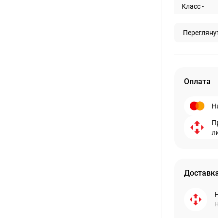
Класс -
Перегляну
Оплата
Н
П
л
Доставка
Н