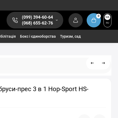
0
(099) 394-60-64
UA
(068) 655-62-76
RU
білітація
Бокс і єдиноборства
Туризм, сад
бруси-прес 3 в 1 Hop-Sport HS-