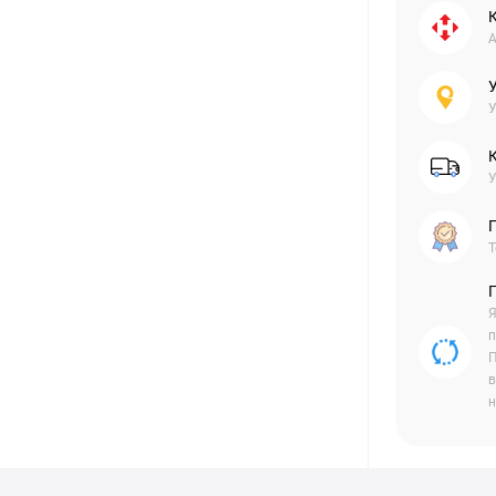
А
У
У
Г
Т
Я
п
П
в
н