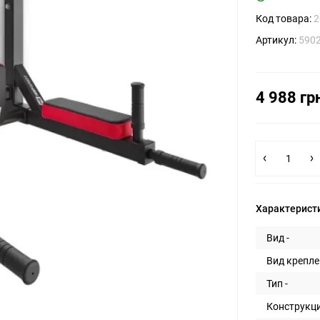
Код товара:
2
Артикул:
590
4 988 гр
Характерист
Вид -
Вид крепле
Тип -
Конструкци