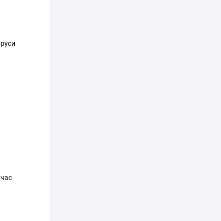
бруси
 час