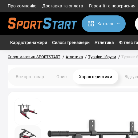
Про компанію
Доставка та оплата
Гарантії та повернення
Каталог
Кардіотренажери
Силові тренажери
Атлетика
Фітнес та
Спорт магазин SPORTSTART
Атлетика
Турніки і бруси
Турник-б
Все про товар
Опис
Характеристики
Відгу