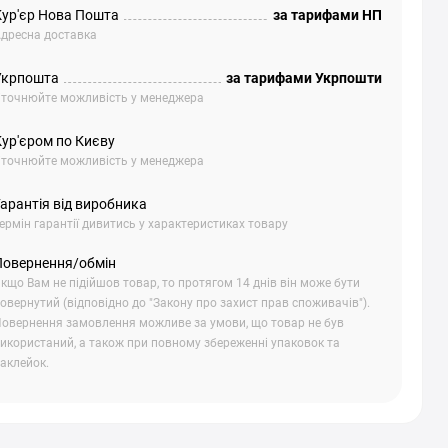
Кур'єр Нова Пошта
за тарифами НП
дресна доставка
Укрпошта
за тарифами Укрпошти
точнюйте можливість у менеджера
Кур'єром по Києву
точнюйте можливість у менеджера
арантія від виробника
ермін гарантії дивитись у характеристиках товару
Повернення/обмін
кщо Вам не підійшов товар, то протягом 14 днів він може бути
овернутий (відповідно до "Закону про захист прав споживачів").
овернення замовлення можливе за умови, що товар не був
икористаний, а також при повному збереженні упаковок та
аклейок.