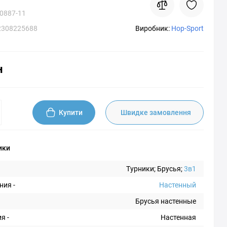
0887-11
2308225688
Виробник:
Hop-Sport
н
Купити
Швидке замовлення
ики
Турники; Брусья;
3в1
ния -
Настенный
Брусья настенные
я -
Настенная