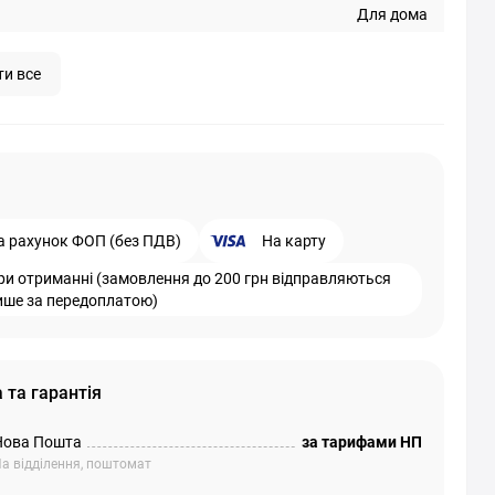
Для дома
ти все
а рахунок ФОП (без ПДВ)
На карту
ри отриманні (замовлення до 200 грн відправляються
ише за передоплатою)
 та гарантія
Нова Пошта
за тарифами НП
а відділення, поштомат