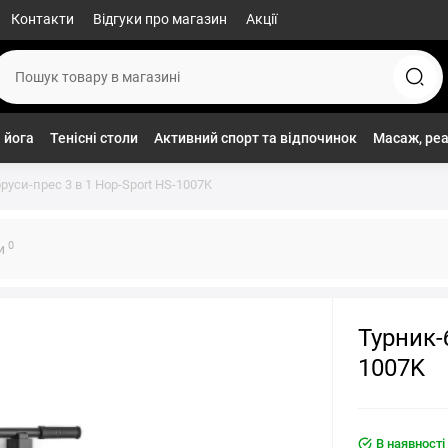
Контакти
Відгуки про магазин
Акції
 йога
Тенісні столи
Активний спорт та відпочинок
Масаж, реа
руси-прес 3 в 1 Hop-Sport HS-1007K
0
ки
Турник-
1007K
В наявності