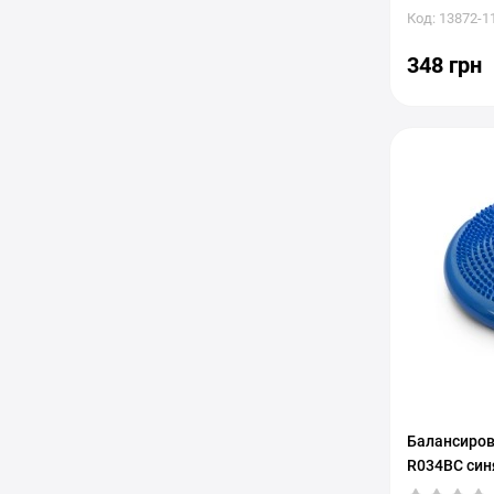
Код: 13872-1
348 грн
Балансиров
R034BC син