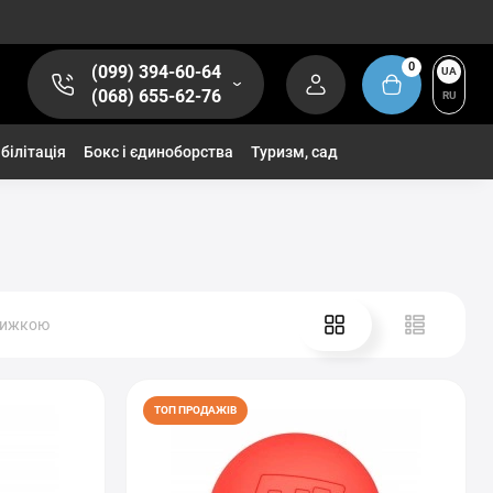
0
(099) 394-60-64
UA
(068) 655-62-76
RU
білітація
Бокс і єдиноборства
Туризм, сад
нижкою
ТОП ПРОДАЖІВ