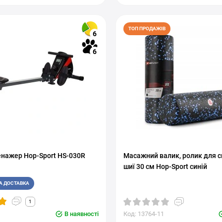
ТОП ПРОДАЖІВ
6
6
енажер Hop-Sport HS-030R
Масажний валик, ролик для сп
шиї 30 см Hop-Sport синій
А ДОСТАВКА
1
В наявності
Код: 13764-11