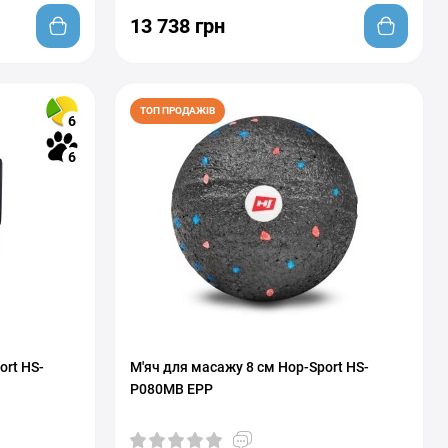
13 738 грн
ТОП ПРОДАЖІВ
6
6
ort HS-
М'яч для масажу 8 см Hop-Sport HS-
P080MB EPP