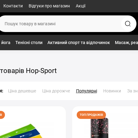
Контакти
Відгуки про магазин
Акції
 йога
Тенісні столи
Активний спорт та відпочинок
Масаж, реа
товарів Hop-Sport
и:
Ціна дешевше
Ціна дорожче
Популярні
Новинки
За з
В
ТОП ПРОДАЖІВ