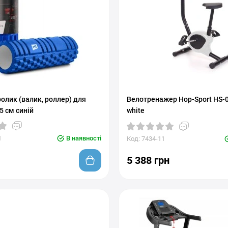
олик (валик, роллер) для
Велотренажер Hop-Sport HS-
5 см синій
white
1
В наявності
Код: 7434-11
5 388 грн