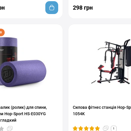
рн
298 грн
В
алик (ролик) для спини,
Силова фітнес станція Hop-Sp
см Hop-Sport HS-E030YG
1054K
 гладкий
1