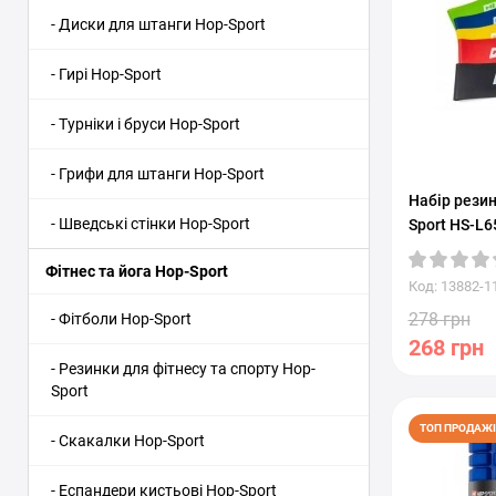
- Диски для штанги Hop-Sport
- Гирі Hop-Sport
- Турніки і бруси Hop-Sport
- Грифи для штанги Hop-Sport
Набір резин
- Шведські стінки Hop-Sport
Sport HS-L
Фітнес та йога Hop-Sport
Код: 13882-1
278 грн
- Фітболи Hop-Sport
268 грн
- Резинки для фітнесу та спорту Hop-
Sport
ТОП ПРОДАЖІ
- Скакалки Hop-Sport
- Еспандери кистьові Hop-Sport