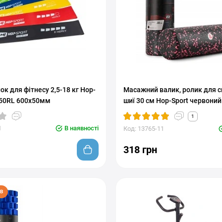
ок для фітнесу 2,5-18 кг Hop-
Масажний валик, ролик для сп
650RL 600х50мм
шиї 30 см Hop-Sport червоний
1
1
В наявності
Код: 13765-11
318 грн
В