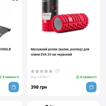
-1000LB
Масажний ролик (валик, роллер) для
спини EVA 33 см червоний
В наявності
Код: 13755-11
В наявності
398 грн