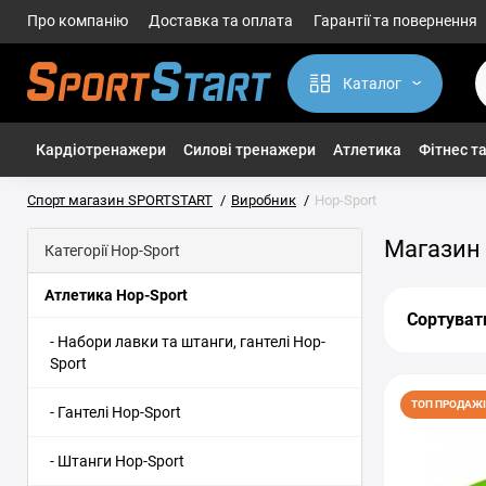
Про компанію
Доставка та оплата
Гарантії та повернення
Каталог
Кардіотренажери
Силові тренажери
Атлетика
Фітнес та
Спорт магазин SPORTSTART
Виробник
Hop-Sport
Магазин 
Категорії Hop-Sport
Атлетика Hop-Sport
Сортуват
- Набори лавки та штанги, гантелі Hop-
Sport
ТОП ПРОДАЖІ
- Гантелі Hop-Sport
- Штанги Hop-Sport