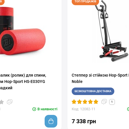
В
ТОП ПРОДАЖІВ
алик (ролик) для спини,
Степпер зі стійкою Hop-Sport
см Hop-Sport HS-E030YG
Noble
ладкий
БЕЗКОШТОВНА ДОСТАВКА
1
1
В наявності
Код: 12082-11
7 338 грн