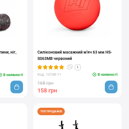
ини, ніг,
Силіконовий масажний м'яч 63 мм HS-
S063MB червоний
1
Код: 13748-11
В наявності
В наявності
168 грн
158 грн
ТОП ПРОДАЖІВ