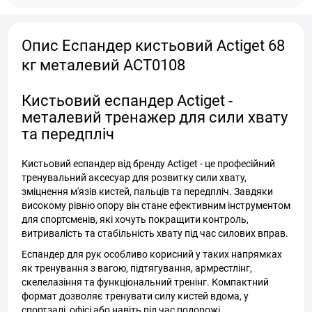
Опис Еспандер кистьовий Actiget 68
кг металевий ACT0108
Кистьовий еспандер Actiget -
металевий тренажер для сили хвату
та передпліч
Кистьовий еспандер від бренду Actiget - це професійний
тренувальний аксесуар для розвитку сили хвату,
зміцнення м'язів кистей, пальців та передпліч. Завдяки
високому рівню опору він стане ефективним інструментом
для спортсменів, які хочуть покращити контроль,
витривалість та стабільність хвату під час силових вправ.
Еспандер для рук особливо корисний у таких напрямках
як тренування з вагою, підтягування, армрестлінг,
скелелазіння та функціональний тренінг. Компактний
формат дозволяє тренувати силу кистей вдома, у
спортзалі, офісі або навіть під час подорожі.