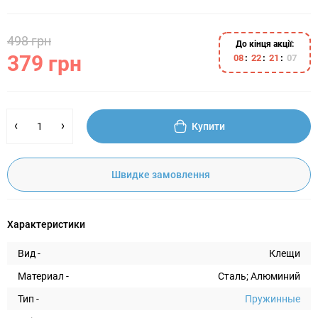
498 грн
До кінця акції:
379 грн
0
8
2
2
2
1
0
6
Купити
Швидке замовлення
Характеристики
Вид -
Клещи
Материал -
Сталь; Алюминий
Тип -
Пружинные