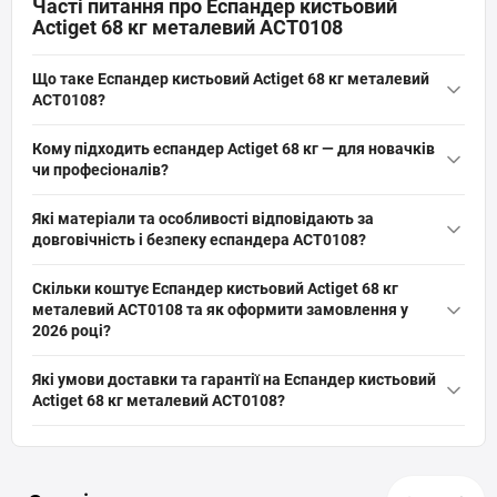
Часті питання про Еспандер кистьовий
Actiget 68 кг металевий ACT0108
Що таке Еспандер кистьовий Actiget 68 кг металевий
ACT0108?
Еспандер кистьовий Actiget 68 кг металевий ACT0108 — це
Кому підходить еспандер Actiget 68 кг — для новачків
пружинний металевий тренажер-клещ для розвитку сили
чи професіоналів?
хвата та передпліч; розміри 13×11 см, вага 0,23 кг, матеріал
Еспандер Actiget 68 кг орієнтований на середній та просунутий
сталь і алюміній, антикорозійна пружина та антишкідке
Які матеріали та особливості відповідають за
рівень — професійна серія з опором 68 кг підходить
рифлення для професійних занять.
довговічність і безпеку еспандера ACT0108?
спортсменам для підтягувань, скелелазіння, армрестлінгу;
Еспандер ACT0108 виготовлений зі сталі та алюмінію, вага 0,23
новачкам радимо почати з меншого опору для поступового
Скільки коштує Еспандер кистьовий Actiget 68 кг
кг, має антикорозійну пружину і антишкідке рифлення на
прогресу й уникнення травм.
металевий ACT0108 та як оформити замовлення у
ручках; ці елементи підвищують зносостійкість, корозійну
2026 році?
стійкість і безпечне хвата під час стиснення, важливі для
Актуальна ціна на оригінальну модель Еспандер кистьовий
регулярних тренувань.
Які умови доставки та гарантії на Еспандер кистьовий
Actiget 68 кг металевий ACT0108 (артикул: ACT0108) від бренду
Actiget 68 кг металевий ACT0108?
Actiget складає 379 грн грн. Ви можете швидко та безпечно
На все спортивне обладнання, включаючи Еспандер
замовити цей товар з категорії «
Еспандери кистьові
» прямо на
кистьовий Actiget 68 кг металевий ACT0108 діє офіційна
сайті інтернет-магазину SPORTSTART.com.ua. Дані про
гарантія від виробника. Ми забезпечуємо швидку та надійну
наявність та вартість перевірені станом на 08 місяць року.