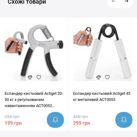
Схожі товари
доставку в Київ, Львів, Одесу, Дніпро, Харків та будь-які інші
населені пункти України. Перед покупкою наші експерти
завжди готові надати грамотну консультацію та допомогти
переконатись, що цей товар ідеально підходить під ваші цілі.
Еспандер кистьовий Actiget 20-
Еспандер кистьовий Actiget 45
50 кг з регульованим
кг металевий ACT0053
навантаженням ACT0052
Grey/Black
258 грн
438 грн
199 грн
299 грн