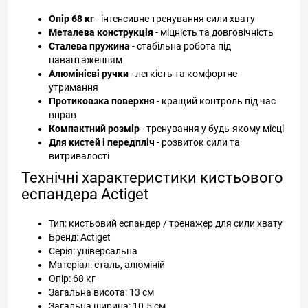
Опір 68 кг
- інтенсивне тренування сили хвату
Металева конструкція
- міцність та довговічність
Сталева пружина
- стабільна робота під
навантаженням
Алюмінієві ручки
- легкість та комфортне
утримання
Протиковзка поверхня
- кращий контроль під час
вправ
Компактний розмір
- тренування у будь-якому місці
Для кистей і передпліч
- розвиток сили та
витривалості
Технічні характеристики кистьового
еспандера Actiget
Тип: кистьовий еспандер / тренажер для сили хвату
Бренд: Actiget
Серія: універсальна
Матеріал: сталь, алюміній
Опір: 68 кг
Загальна висота: 13 см
Загальна ширина: 10.5 см