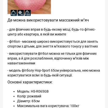
Де можна використовувати массажний м"яч
- для фізичних вправ в будь-якому місці, будь-то фітнес-
центр або квартира, в якій ви живете
- фітбол - масажер широко використовується для занять
спортом з дітьми, для зняття м"язового тонусу у вагітних
- використовувати фітбол можна не тільки для фізичних
вправ, а й для розслаблення, відпочинку м"язів між
навантаженнями
- модель фітболу Hop-Sport 65см універсальна, нею можна
користуватися всім і в будь-якій ситуації.
Основні характеристики:
Модель: HS-R065GB
Колір: рожевий
Діаметр: 65см
Максимальна вага користувача: 100кг