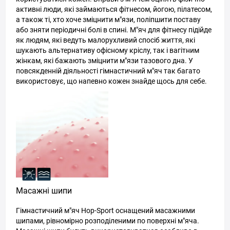
активні люди, які займаються фітнесом, йогою, пілатесом,
а також ті, хто хоче зміцнити м"язи, поліпшити поставу
або зняти періодичні болі в спині. М"яч для фітнесу підійде
як людям, які ведуть малорухливий спосіб життя, які
шукають альтернативу офісному кріслу, так і вагітним
жінкам, які бажають зміцнити м"язи тазового дна. У
повсякденній діяльності гімнастичний м"яч так багато
використовує, що напевно кожен знайде щось для себе.
Масажні шипи
Гімнастичний м"яч Hop-Sport оснащений масажними
шипами, рівномірно розподіленими по поверхні м"яча.