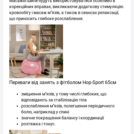
Масажні шипи будуть використовуватися особливо в
корекційних вправах, викликаючи додаткову стимуляцію
кровообігу і масаж м"язів, а також в сеансах релаксації,
що приносить глибоке розслаблення.
Переваги від занять з фітболом Hop-Sport 65см
зміцнення м"язів, у тому числі глибоких, що
відповідають за стабілізацію тіла
розслаблення м"язів, полегшення періодичного
болю, наприклад у спині
значне покращення балансу і координації
розтяжка і тонус.