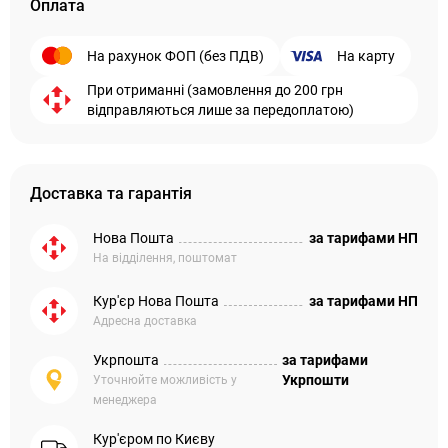
Оплата
На рахунок ФОП (без ПДВ)
На карту
При отриманні (замовлення до 200 грн
відправляються лише за передоплатою)
Доставка та гарантія
Нова Пошта
за тарифами НП
На відділення, поштомат
Кур'єр Нова Пошта
за тарифами НП
Адресна доставка
Укрпошта
за тарифами
Укрпошти
Уточнюйте можливість у
менеджера
Кур'єром по Києву