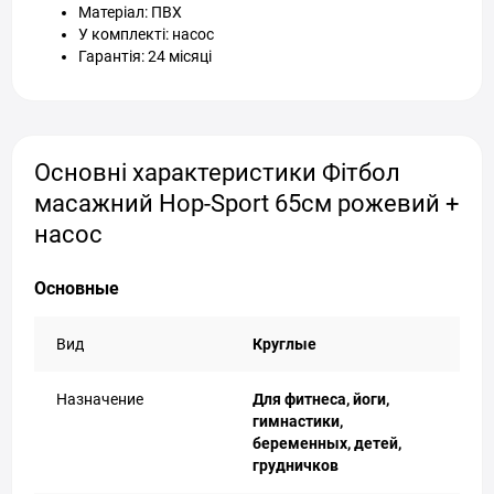
Матеріал: ПВХ
У комплекті: насос
Гарантія: 24 місяці
Основні характеристики Фітбол
масажний Hop-Sport 65см рожевий +
насос
Основные
Вид
Круглые
Назначение
Для фитнеса, йоги,
гимнастики,
беременных, детей,
грудничков