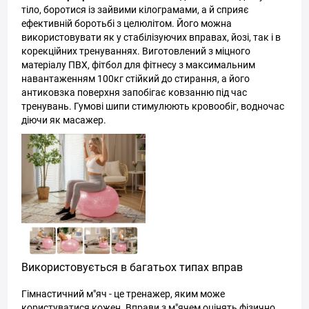
тіло, боротися із зайвими кілограмами, а й сприяє
ефективній боротьбі з целюлітом. Його можна
використовувати як у стабілізуючих вправах, йозі, так і в
корекційних тренуваннях. Виготовлений з міцного
матеріалу ПВХ, фітбол для фітнесу з максимальним
навантаженням 100кг стійкий до стирання, а його
антиковзка поверхня запобігає ковзанню під час
тренувань. Гумові шипи стимулюють кровообіг, водночас
діючи як масажер.
Використовується в багатьох типах вправ
Гімнастичний м"яч - це тренажер, яким може
користуватися кожен. Вправи з м"ячем оцінять фізично