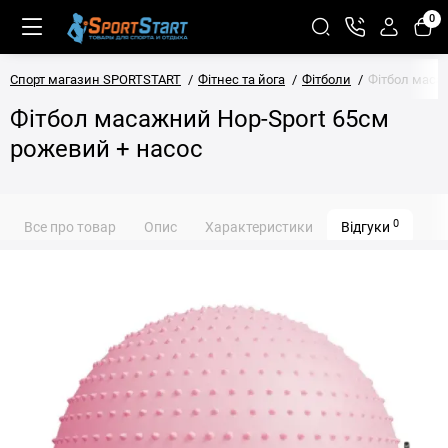
0
Спорт магазин SPORTSTART
Фітнес та йога
Фітболи
Фітбол маса
Фітбол масажний Hop-Sport 65см
рожевий + насос
0
Все про товар
Опис
Характеристики
Відгуки