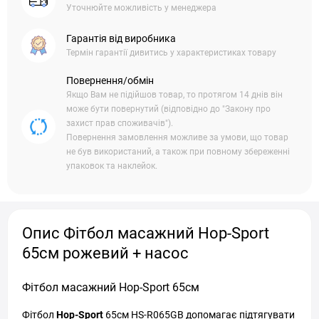
Уточнюйте можливість у менеджера
Гарантія від виробника
Термін гарантії дивитись у характеристиках товару
Повернення/обмін
Якщо Вам не підійшов товар, то протягом 14 днів він
може бути повернутий (відповідно до "Закону про
захист прав споживачів").
Повернення замовлення можливе за умови, що товар
не був використаний, а також при повному збереженні
упаковок та наклейок.
Опис Фітбол масажний Hop-Sport
65см рожевий + насос
Фітбол масажний Hop-Sport 65см
Фітбол
Hop-Sport
65см HS-R065GB допомагає підтягувати