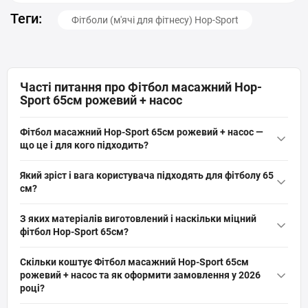
Теги:
Фітболи (м'ячі для фітнесу) Hop-Sport
Часті питання про Фітбол масажний Hop-
Sport 65см рожевий + насос
Фітбол масажний Hop-Sport 65см рожевий + насос —
що це і для кого підходить?
Фітбол масажний Hop-Sport 65см рожевий + насос — це
Який зріст і вага користувача підходять для фітболу 65
гімнастичний м’яч з PVC діаметром 65 см з масажними
см?
шипами та насосом. Підходить для фітнесу, йоги, пілатесу,
Для фітболу масажного Hop-Sport 65 см оптимальний зріст
корекційних тренувань, вагітних і дітей; максимальне
З яких матеріалів виготовлений і наскільки міцний
приблизно 165–180 см; вага користувача має відповідати
навантаження 100 кг.
фітбол Hop-Sport 65см?
максимальному навантаженню 100 кг. При виборі враховуйте
Фітбол виготовлений з PVC (полівінілхлорид) з антиковзною
зручність сидіння та контакт стоп з підлогою.
Скільки коштує Фітбол масажний Hop-Sport 65см
поверхнею та гумовими масажними шипами. М’яч важить 0,9
рожевий + насос та як оформити замовлення у 2026
кг, має захист «антирозрив» і розрахований на максимальне
році?
навантаження 100 кг, що забезпечує довговічність для