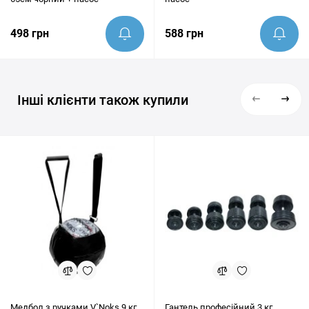
498 грн
588 грн
Інші клієнти також купили
Медбол з ручками V`Noks 9 кг
Гантель професійний 3 кг