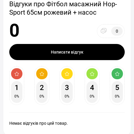
Відгуки про Фітбол масажний Hop-
Sport 65см рожевий + насос
0
0
Написати відгук
1
2
3
4
5
0%
0%
0%
0%
0%
Немає відгуків про цей товар.