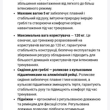
збільшення навантаження від легкого до більш
інтенсивного режиму.
Маховик вагою 5 кг
забезпечує плавний і
стабільний хід руху, імітуючи природну інерцію
греблі та створюючи комфортне опірне
навантаження під час тренування.
Максимальна вага користувача
—
120 кг.
Це
означає, що тренажер розрахований на
користувачів вагою до 120 кг, гарантуючи
стабільність конструкції, безпечну експлуатацію та
збереження ресурсу обладнання і підходить для
більшості домашніх користувачів при інтенсивних
тренуваннях.
Сидіння для греблі — роликове з кульковими
підшипниками на алюмінієвій рейці.
Роликове
сидіння забезпечує плавне і тихе ковзання, а
кулькові підшипники зменшують тертя, гарантують
стабільність руху та підвищують комфорт під час
тренування.
Підніжки —
ергономічні з регульованою довжиною
та ремінцем для фіксації стопи. Регульована
довжина дозволяє підібрати оптимальне