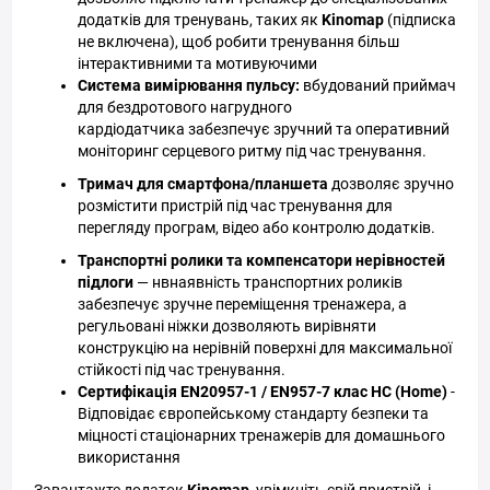
додатків для тренувань, таких як
Kinomap
(підписка
не включена), щоб робити тренування більш
інтерактивними та мотивуючими
Система вимірювання пульсу:
вбудований приймач
для бездротового нагрудного
кардіодатчика забезпечує зручний та оперативний
моніторинг серцевого ритму під час тренування.
Тримач для смартфона/планшета
дозволяє зручно
розмістити пристрій під час тренування для
перегляду програм, відео або контролю додатків.
Транспортні ролики та компенсатори нерівностей
підлоги
—
нвнаявність транспортних роликів
забезпечує зручне переміщення тренажера, а
регульовані ніжки дозволяють вирівняти
конструкцію на
нерівній поверхні для максимальної
стійкості під час тренування.
Сертифікація EN20957-1 / EN957-7 клас HC (Home)
-
Відповідає європейському стандарту безпеки та
міцності стаціонарних тренажерів для домашнього
використання