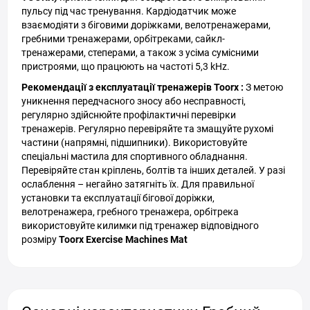
пульсу під час тренування. Кардіодатчик може
взаємодіяти з біговими доріжками, велотренажерами,
гребними тренажерами, орбітреками, сайкл-
тренажерами, степерами, а також з усіма сумісними
пристроями, що працюють на частоті 5,3 kHz.
Рекомендації з експлуатації тренажерів Toorx :
З метою
уникнення передчасного зносу або несправності,
регулярно здійснюйте профілактичні перевірки
тренажерів. Регулярно перевіряйте та змащуйте рухомі
частини (напрямні, підшипники). Використовуйте
спеціальні мастила для спортивного обладнання.
Перевіряйте стан кріплень, болтів та інших деталей. У разі
ослаблення – негайно затягніть їх. Для правильної
установки та експлуатації бігової доріжки,
велотренажера, гребного тренажера, орбітрека
використовуйте килимки під тренажер відповідного
розміру
Toorx Exercise Machines Mat