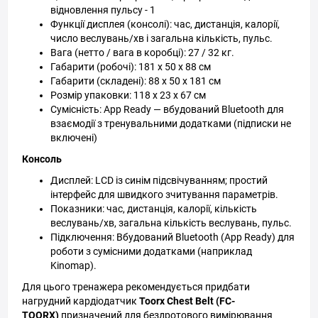
відновлення пульсу - 1
Функції дисплея (консолі): час, дистанція, калорії,
число веслувань/хв і загальна кількість, пульс.
Вага (нетто / вага в коробці): 27 / 32 кг.
Габарити (робочі): 181 x 50 x 88 см
Габарити (складені): 88 x 50 x 181 см
Розмір упаковки: 118 x 23 x 67 см
Сумісність: App Ready — вбудований Bluetooth для
взаємодії з тренувальними додатками (підписки не
включені)
Консоль
Дисплей: LCD із синім підсвічуванням; простий
інтерфейс для швидкого зчитування параметрів.
Показники: час, дистанція, калорії, кількість
веслувань/хв, загальна кількість веслувань, пульс.
Підключення: Вбудований Bluetooth (App Ready) для
роботи з сумісними додатками (наприклад
Kinomap).
Для цього тренажера рекомендується придбати
нагрудний кардіодатчик
Toorx Chest Belt (FC-
TOORX)
призначений для бездротового вимірювання