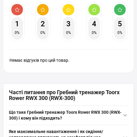
1
2
3
4
5
0%
0%
0%
0%
0%
Немає відгуків про цей товар.
Часті питання про Гребний тренажер Toorx
Rower RWX 300 (RWX-300)
Що таке Гребний тренажер Toorx Rower RWX 300 (RWX-
300) і кому він підходить?
Гребний тренажер Toorx Rower RWX 300 (RWX-300) — це
Яке максимальне навантаження і як сидіння/
складний домашній тренажер з 5‑кг маховиком, повітряною та