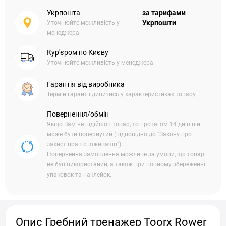
Укрпошта
за тарифами
Укрпошти
Уточнюйте можливість у
менеджера
Кур'єром по Києву
Уточнюйте можливість у менеджера
Гарантія від виробника
Термін гарантії дивитись у характеристиках товару
Повернення/обмін
Якщо Вам не підійшов товар, то протягом 14 днів він
може бути повернутий (відповідно до "Закону про
захист прав споживачів").
Повернення замовлення можливе за умови, що товар
не був використаний, а також при повному збереженні
упаковок та наклейок.
Опис Гребний тренажер Toorx Rower