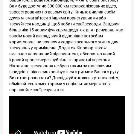
Завантажте додаток
Kinomap
, увімкніть свій пристрій, і
Вам буде доступно 300 000 км геолокалізованих відео,
зареєстрованих по всьому світу. Киньте виклик своїм
друзям, змагайтеся з іншими користувачами або
тренуйтеся наодинці, щоб побити свої рекорди. Завдяки
більш ніж 15 новим функціям, додаток для тренувань має
зовсім новий вигляд, який відповідає потребам
користувача, включаючи кадри з реального життя для
тренувань у приміщенні. Додаток Kinomap також
включає навчальний відеоконтент, абсолютно новий
ігровий процес через публічні та приватні перегони.
Ніколи ще тренування не було таким захоплюючим:
швидкість відео синхронізується з ритмом Вашого руху.
Ви готові розпочати? Досліджуйте кожен куточок світу,
обмінюйтесь коментарями у соціальних мережах та
порівнюйте свої результати.