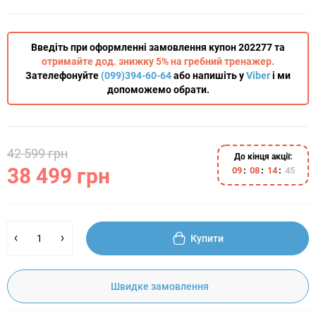
Введіть при оформленні замовлення купон 202277 та
отримайте дод. знижку 5% на гребний тренажер.
Зателефонуйте
(099)394-60-64
або напишіть у
Viber
і ми
допоможемо обрати.
42 599 грн
До кінця акції:
38 499 грн
0
9
0
8
1
4
4
4
Купити
Швидке замовлення