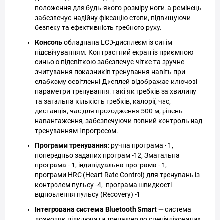
положення для будь-якого розміру ноги, а ремінець
забезпечує надійну фіксацію стопи, підвищуючи
безпеку та ефективність гребного руху.
Консоль
обладнана LCD-дисплеєм із синім
підсвічуванням. Контрастний екран із приємною
синьою підсвіткою забезпечує чітке та зручне
зчитування показників тренування навіть при
слабкому освітленні Дисплей відображає ключові
параметри тренування, такі як гребків за хвилину
та загальна кількість гребків, калорії, час,
дистанція, час для проходження 500 м, рівень
навантаження, забезпечуючи повний контроль над
тренуванням і прогресом.
Програми тренування:
ручна програма - 1,
попередньо заданих програм -12, Змагальна
програма - 1, індивідуальна програма - 1,
програми HRC (Heart Rate Control) для тренувань із
контролем пульсу -4, програма швидкості
відновлення пульсу (Recovery) -1
Інтегрована система Bluetooth Smart
—
система
дозволяє підключати тренажер до спеціалізованих