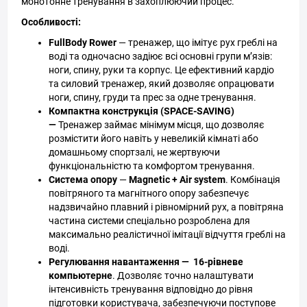
монотонне тренування в захоплюючий процес.
Особливості:
FullBody Rower
— тренажер, що імітує рух греблі на
воді та одночасно задіює всі основні групи м’язів:
ноги, спину, руки та корпус. Це ефективний кардіо
та силовий тренажер, який дозволяє опрацювати
ноги, спину, груди та прес за одне тренування.
Компактна конструкція (
SPACE-SAVING)
—
Тренажер займає мінімум місця, що дозволяє
розмістити його навіть у невеликій кімнаті або
домашньому спортзалі, не жертвуючи
функціональністю та комфортом тренування.
Система опору
—
Magnetic + Air system
. Комбінація
повітряного та магнітного опору забезпечує
надзвичайно плавний і рівномірний рух, а повітряна
частина системи спеціально розроблена для
максимально реалістичної імітації відчуття греблі на
воді.
Регулювання навантаження —
16-рівневе
компьютерне
. Дозволяє точно налаштувати
інтенсивність тренування відповідно до рівня
підготовки користувача, забезпечуючи поступове