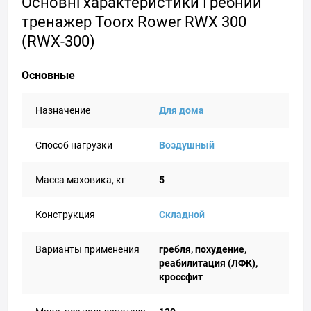
Основні характеристики Гребний
тренажер Toorx Rower RWX 300
(RWX-300)
Основные
Назначение
Для дома
Способ нагрузки
Воздушный
Масса маховика, кг
5
Конструкция
Складной
Варианты применения
гребля, похудение,
реабилитация (ЛФК),
кроссфит