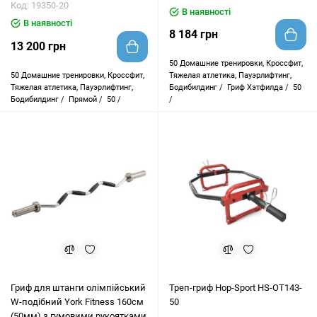
Код: 19350-20
В наявності
В наявності
8 184 грн
13 200 грн
50
Домашние тренировки, Кроссфит,
50
Домашние тренировки, Кроссфит,
Тяжелая атлетика, Пауэрлифтинг,
Тяжелая атлетика, Пауэрлифтинг,
Бодибилдинг /
Гриф Хэтфилда /
50
Бодибилдинг /
Прямой /
50 /
/
Гриф для штанги олімпійський
Треп-гриф Hop-Sport HS-OT143-
W-подібний York Fitness 160см
50
(50мм) з гумовими рукоятками