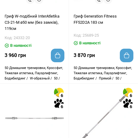
Гриф W-подібний InterAtletika
Гриф Generation Fitness
C3-21-M ø50 мм (без замків),
FF52D2A 183 см
119см
Код: 25689-25
Код: 24332-20
В наявності
В наявності
3 960 грн
3 870 грн
50
Домашние тренировки, Кроссфит,
50
Домашние тренировки, Кроссфит,
Тяжелая атлетика, Пауэрлифтинг,
Тяжелая атлетика, Пауэрлифтинг,
Бодибилдинг /
W-образный /
50 /
Бодибилдинг /
Прямой /
50 /
6
6
6
6