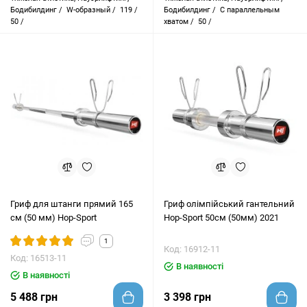
Бодибилдинг /
W-образный /
119 /
Бодибилдинг /
С параллельным
50 /
хватом /
50 /
Гриф для штанги прямий 165
Гриф олімпійський гантельний
см (50 мм) Hop-Sport
Hop-Sport 50см (50мм) 2021
1
Код: 16912-11
Код: 16513-11
В наявності
В наявності
5 488 грн
3 398 грн