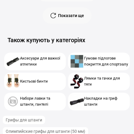
Показати ще
Також купують у категоріях
Аксесуари для важкої
Гумове підлогове
атлетики
покриття для спортзалу
Лямки та гачки для
Кистьові бинти
тяги
Набори лавки та
Накладки на гриф
штанги, гантелі
штанги
Грифы для штанги
Олимпийские грифы для штанги (50 мм)