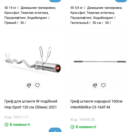
50
14 кг /
Домашние тренировки,
50
5,9 кг /
Домашние тренировки,
Кроссфит, Тяжелая атлетика,
Кроссфит, Тяжелая атлетика,
Пауэрлифтинг, Бодибилдинг /
Пауэрлифтинг, Бодибилдинг /
Прямой /
50 /
Гантельный /
50 см /
50 /
Гриф для штанги W-подібний
Гриф штанги народної 160см
Hop-Sport 120 см (50мм) 2021
InterAtletika C3-16АТ-М
Код: 16911-11
Код: 19344-20
В наявності
В наявності