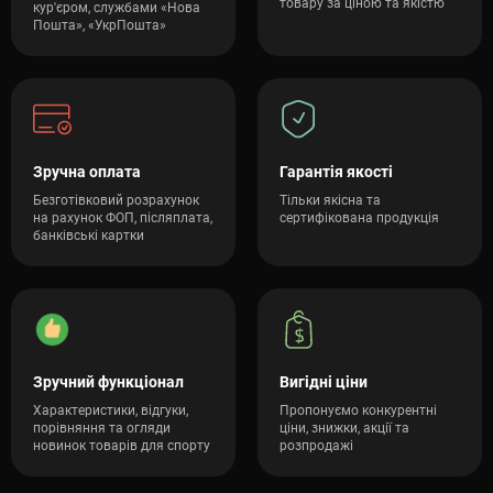
товару за ціною та якістю
кур'єром, службами «Нова
Пошта», «УкрПошта»
Зручна оплата
Гарантія якості
Безготівковий розрахунок
Тільки якісна та
на рахунок ФОП, післяплата,
сертифікована продукція
банківські картки
Зручний функціонал
Вигідні ціни
Характеристики, відгуки,
Пропонуємо конкурентні
порівняння та огляди
ціни, знижки, акції та
новинок товарів для спорту
розпродажі