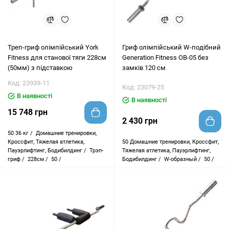
Треп-гриф олімпійський York
Гриф олімпійський W-подібний
Fitness для станової тяги 228см
Generation Fitness OB-05 без
(50мм) з підставкою
замків 120 см
Код: 23939-11
Код: 23079-25
В наявності
В наявності
15 748 грн
2 430 грн
50
36 кг /
Домашние тренировки,
Кроссфит, Тяжелая атлетика,
50
Домашние тренировки, Кроссфит,
Пауэрлифтинг, Бодибилдинг /
Трэп-
Тяжелая атлетика, Пауэрлифтинг,
гриф /
228см /
50 /
Бодибилдинг /
W-образный /
50 /