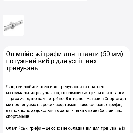
Олімпійські грифи для штанги (50 мм):
потужний вибір для успішних
тренувань
Якщо ви любите інтенсивні тренування та прагнете
максимальних результатів, то олімпійські грифи для штанги
– це саме те, що вам потрібно. В інтернет-магазині Спортстарт
ми пропонуємо широкий асортимент високоякісних грифів,
які повністю задовольнять запити навіть найвибагливіших
спортсменів.
Олімпійські грифи – це основне обладнання для тренувань із