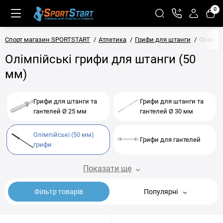
0
Спорт магазин SPORTSTART
Атлетика
Грифи для штанги
Олімпій
Олімпійські грифи для штанги (50
мм)
Грифи для штанги та
Грифи для штанги та
гантелей Ø 25 мм
гантелей Ø 30 мм
Олімпійські (50 мм)
Грифи для гантелей
грифи
Показати ще
Фільтр товарів
Популярні