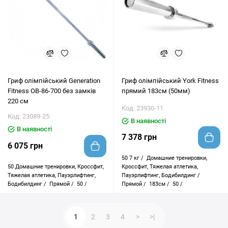
Гриф олімпійський Generation
Гриф олімпійський York Fitness
Fitness OB-86-700 без замків
прямий 183см (50мм)
220 см
Код: 23930-11
Код: 23089-25
В наявності
В наявності
7 378 грн
6 075 грн
50
7 кг /
Домашние тренировки,
50
Домашние тренировки, Кроссфит,
Кроссфит, Тяжелая атлетика,
Тяжелая атлетика, Пауэрлифтинг,
Пауэрлифтинг, Бодибилдинг /
Бодибилдинг /
Прямой /
50 /
Прямой /
183см /
50 /
1
2
3
4
>
>|