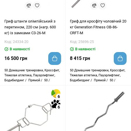
Гриф штанги олімпійський з
Гриф для кросфіту чоловічий 20
перетином, 220 см (нагр. 600
кг Generation Fitness OB-86-
кг) із замками C3-26-M
CRFT-M
Код: 24334-20
Код: 25696-25
В наявності
В наявності
16 500 грн
8 415 грн
50
Домашние тренировки, Кроссфит,
50
Домашние тренировки, Кроссфит,
Тяжелая атлетика, Пауэрлифтинг,
Тяжелая атлетика, Пауэрлифтинг,
Бодибилдинг /
Прямой /
50 /
Бодибилдинг /
Прямой /
50 /
6
6