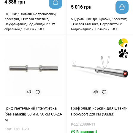
4 888 грн
5 016 грн
50
10 кг /
Домашние тренировки,
Кроссфит, Тяжелая атлетика,
50
Домашние тренировки, Кроссфит,
Пауэрлифтинг, Бодибилдинг /
W-
Тяжелая атлетика, Пауэрлифтинг,
образный /
120 см /
50 /
Бодибилдинг /
Прямой /
50 /
6
6
Гриф гантельний InterAtletika
Гриф олімпійський для штанги
(без замків) 50 мм, 50 см C3-23-
Hop-Sport 220 см (50мм)
М
Код: 20888-11
Код: 17631-20
В наявності