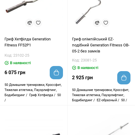
Гриф Хетфілда Generation
Гриф олімпійський EZ-
Fitness FF52P1
подібний Generation Fitness OB-
05-2 без замків
Код: 23102-25
Код: 23081-25
В наявності
В наявності
6 075 грн
2 925 грн
50
Домашние тренировки, Кроссфит,
Тяжелая атлетика, Пауэрлифтинг,
50
Домашние тренировки, Кроссфит,
Бодибилдинг /
Гриф Хэтфилда /
50
Тяжелая атлетика, Пауэрлифтинг,
/
Бодибилдинг /
EZ-образный /
50 /