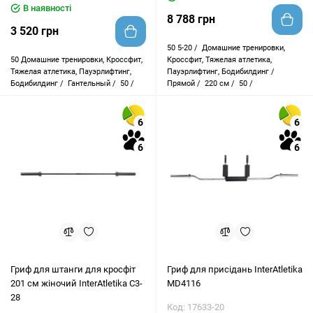
В наявності
8 788 грн
3 520 грн
50
5-20 /
Домашние тренировки,
50
Домашние тренировки, Кроссфит,
Кроссфит, Тяжелая атлетика,
Тяжелая атлетика, Пауэрлифтинг,
Пауэрлифтинг, Бодибилдинг /
Бодибилдинг /
Гантельный /
50 /
Прямой /
220 см /
50 /
6
6
6
6
Гриф для штанги для кросфіт
Гриф для присідань InterAtletika
201 см жіночий InterAtletika C3-
MD4116
28
Код: 17633-20