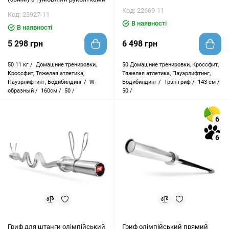
Код: 22669-11
Код: 23927-11
В наявності
В наявності
5 298 грн
6 498 грн
50
11 кг /
Домашние тренировки,
50
Домашние тренировки, Кроссфит,
Кроссфит, Тяжелая атлетика,
Тяжелая атлетика, Пауэрлифтинг,
Пауэрлифтинг, Бодибилдинг /
W-
Бодибилдинг /
Трэп-гриф /
143 см /
образный /
160см /
50 /
50 /
6
6
Гриф для штанги олімпійський
Гриф олімпійський прямий