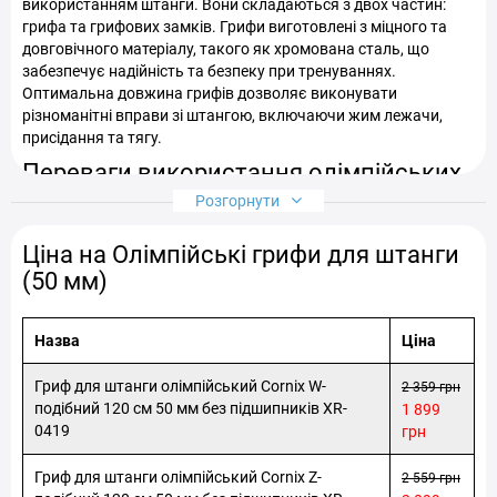
використанням штанги. Вони складаються з двох частин:
грифа та грифових замків. Грифи виготовлені з міцного та
довговічного матеріалу, такого як хромована сталь, що
забезпечує надійність та безпеку при тренуваннях.
Оптимальна довжина грифів дозволяє виконувати
різноманітні вправи зі штангою, включаючи жим лежачи,
присідання та тягу.
Переваги використання олімпійських
грифів для штанги
Розгорнути
Ціна на Олімпійські грифи для штанги
Міцність та довговічність: Використання грифів із
(50 мм)
високоякісної сталі гарантує їх довгий термін служби без
втрати своїх характеристик.
Безпека: Грифи мають особливе рифлене покриття, яке
Назва
Ціна
запобігає ковзанню і забезпечує стійкість рук при
тренуваннях.
Гриф для штанги олімпійський Cornix W-
2 359 грн
Зручність у використанні: Олімпійські грифи мають зручні
подібний 120 см 50 мм без підшипників XR-
1 899
гумові ручки, які забезпечують комфортне зчеплення під час
0419
грн
тренувань.
Різноманітність вправ: Завдяки різноманітним
Гриф для штанги олімпійський Cornix Z-
2 559 грн
прикріпленим можливостям (захисні валики, верхні