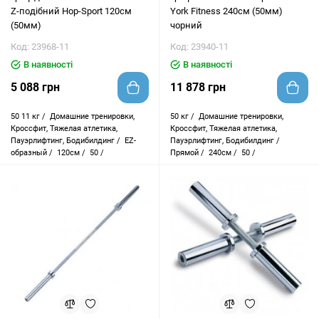
Z-подібний Hop-Sport 120см
York Fitness 240см (50мм)
(50мм)
чорний
Код: 23968-11
Код: 23940-11
В наявності
В наявності
5 088 грн
11 878 грн
50
11 кг /
Домашние тренировки,
50
кг /
Домашние тренировки,
Кроссфит, Тяжелая атлетика,
Кроссфит, Тяжелая атлетика,
Пауэрлифтинг, Бодибилдинг /
EZ-
Пауэрлифтинг, Бодибилдинг /
образный /
120см /
50 /
Прямой /
240см /
50 /