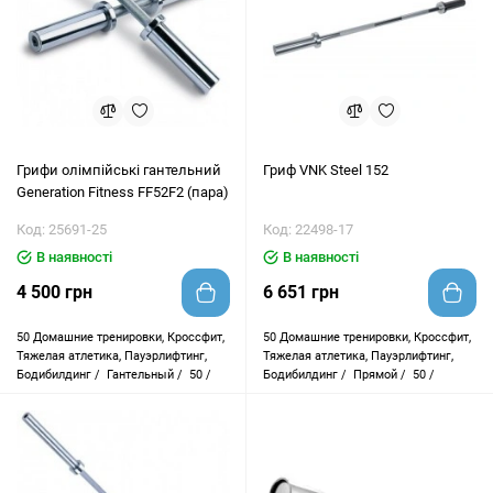
Грифи олімпійські гантельний
Гриф VNK Steel 152
Generation Fitness FF52F2 (пара)
Код: 25691-25
Код: 22498-17
В наявності
В наявності
4 500 грн
6 651 грн
50
Домашние тренировки, Кроссфит,
50
Домашние тренировки, Кроссфит,
Тяжелая атлетика, Пауэрлифтинг,
Тяжелая атлетика, Пауэрлифтинг,
Бодибилдинг /
Гантельный /
50 /
Бодибилдинг /
Прямой /
50 /