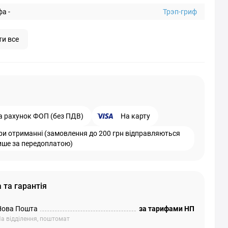
а -
Трэп-гриф
ти все
а рахунок ФОП (без ПДВ)
На карту
ри отриманні (замовлення до 200 грн відправляються
ише за передоплатою)
 та гарантія
Нова Пошта
за тарифами НП
а відділення, поштомат