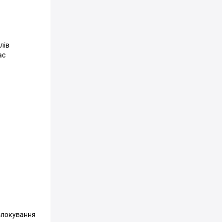
лів
ас
блокування