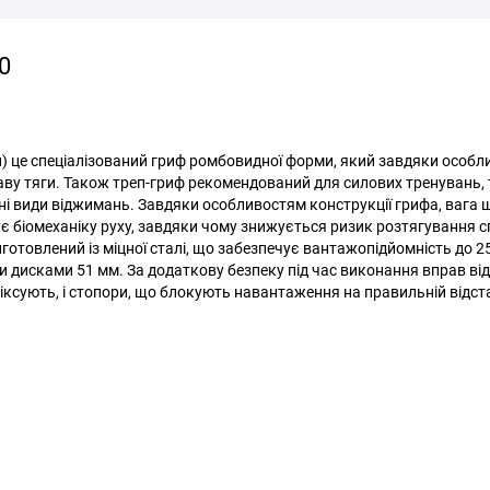
0
ги) це спеціалізований гриф ромбовидної форми, який завдяки особл
ву тяги. Також треп-гриф рекомендований для силових тренувань, 
ні види віджимань. Завдяки особливостям конструкції грифа, вага 
є біомеханіку руху, завдяки чому знижується ризик розтягування с
готовлений із міцної сталі, що забезпечує вантажопідйомність до 25
и дисками 51 мм. За додаткову безпеку під час виконання вправ ві
іксують, і стопори, що блокують навантаження на правильній відста