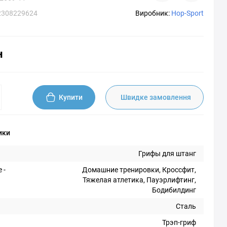
2308229624
Виробник:
Hop-Sport
н
Купити
Швидке замовлення
ики
Грифы для штанг
 -
Домашние тренировки, Кроссфит,
Тяжелая атлетика, Пауэрлифтинг,
Бодибилдинг
Сталь
Трэп-гриф