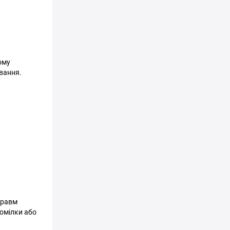
ому
вання.
травм
гомілки або