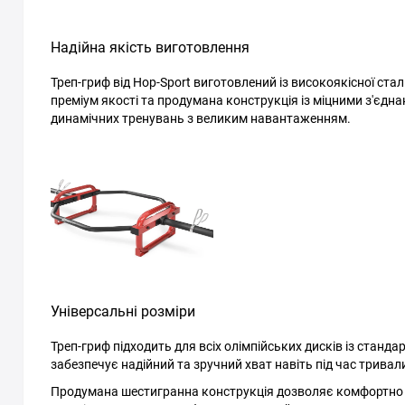
Надійна якість виготовлення
Треп-гриф від Hop-Sport виготовлений із високоякісної ста
преміум якості та продумана конструкція із міцними з'єдн
динамічних тренувань з великим навантаженням.
Універсальні розміри
Треп-гриф підходить для всіх олімпійських дисків із стан
забезпечує надійний та зручний хват навіть під час тривал
Продумана шестигранна конструкція дозволяє комфортно в