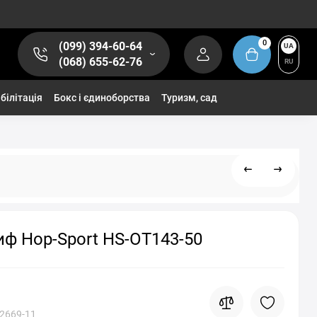
0
(099) 394-60-64
UA
(068) 655-62-76
RU
білітація
Бокс і єдиноборства
Туризм, сад
иф Hop-Sport HS-OT143-50
2669-11