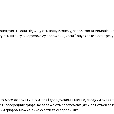
 конструкції. Вони підвищують вашу безпеку, запобігаючи мимовільн
ють штангу в нерухомому положенні, коли її опускаєте після трену
у масу як початківцям, так і досвідченим атлетам, зводячи ризик 
ся "посередині" грифа, не заважають спортсмену (не чіпляються за 
ним грифом можна виконувати такі вправи, як: