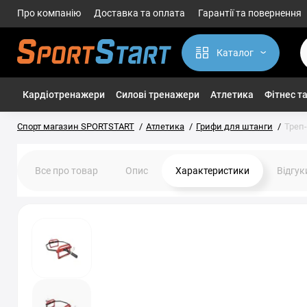
Про компанію
Доставка та оплата
Гарантії та повернення
Каталог
Кардіотренажери
Силові тренажери
Атлетика
Фітнес та
Спорт магазин SPORTSTART
Атлетика
Грифи для штанги
Треп-
Все про товар
Опис
Характеристики
Відгу