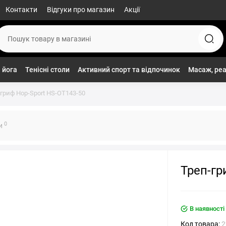
Контакти
Відгуки про магазин
Акції
 йога
Тенісні столи
Активний спорт та відпочинок
Масаж, реа
гриф Hop-Sport HS-OT143-50
0
ки
Треп-гр
В наявності
Код товара:
2