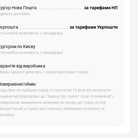
Кур'єр Нова Пошта
за тарифами НП
дресна доставка
Укрпошта
за тарифами Укрпошти
точнюйте можливість у менеджера
Кур'єром по Києву
точнюйте можливість у менеджера
арантія від виробника
ермін гарантії дивитись у характеристиках товару
Повернення/обмін
кщо Вам не підійшов товар, то протягом 14 днів він може бути
овернутий (відповідно до "Закону про захист прав споживачів").
овернення замовлення можливе за умови, що товар не був
икористаний, а також при повному збереженні упаковок та
аклейок.