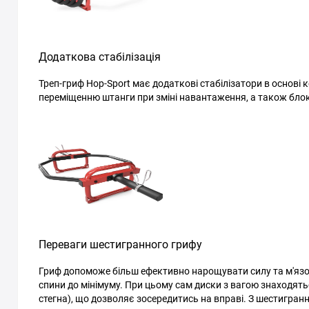
Додаткова стабілізація
Треп-гриф Hop-Sport має додаткові стабілізатори в основі
переміщенню штанги при зміні навантаження, а також блоку
Переваги шестигранного грифу
Гриф допоможе більш ефективно нарощувати силу та м'язов
спини до мінімуму. При цьому сам диски з вагою знаходять
стегна), що дозволяє зосередитись на вправі. З шестигран