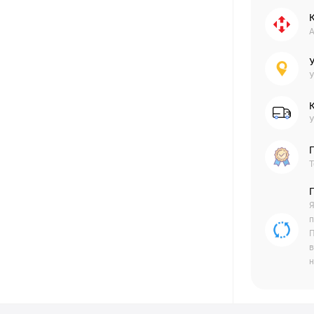
А
У
У
Г
Т
Я
п
П
в
н