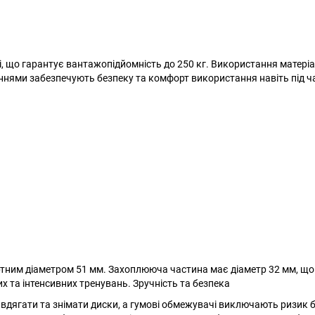
лі, що гарантує вантажопідйомність до 250 кг. Використання матеріа
аннями забезпечують безпеку та комфорт використання навіть під ч
дартним діаметром 51 мм. Захоплююча частина має діаметр 32 мм, що
их та інтенсивних тренувань. Зручність та безпека
дягати та знімати диски, а гумові обмежувачі виключають ризик 