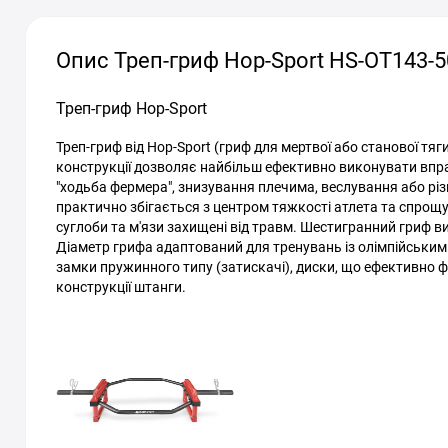
Опис Треп-гриф Hop-Sport HS-OT143-5
Треп-гриф Hop-Sport
Треп-гриф від Hop-Sport (гриф для мертвої або станової тя
конструкції дозволяє найбільш ефективно виконувати впра
"ходьба фермера", знизування плечима, веслування або різ
практично збігається з центром тяжкості атлета та спрощу
суглоби та м'язи захищені від травм. Шестигранний гриф ви
Діаметр грифа адаптований для тренувань із олімпійським
замки пружинного типу (затискачі), диски, що ефективно ф
конструкції штанги.