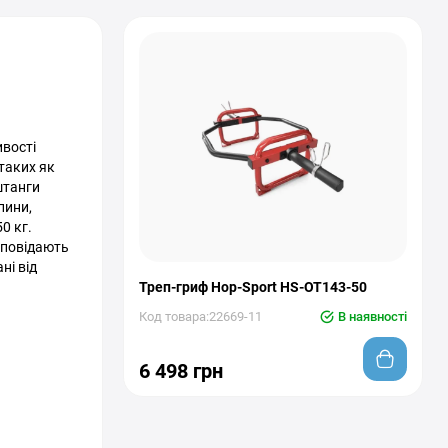
ивості
таких як
штанги
пини,
0 кг.
дповідають
ні від
Треп-гриф Hop-Sport HS-OT143-50
Код товара:22669-11
В наявності
6 498 грн