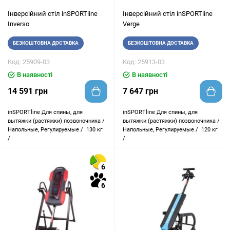
Інверсійний стіл inSPORTline
Інверсійний стіл inSPORTline
Inverso
Verge
БЕЗКОШТОВНА ДОСТАВКА
БЕЗКОШТОВНА ДОСТАВКА
Код: 25909-03
Код: 25913-03
В наявності
В наявності
14 591 грн
7 647 грн
inSPORTline
Для спины, для
inSPORTline
Для спины, для
вытяжки (растяжки) позвоночника /
вытяжки (растяжки) позвоночника /
Напольные, Регулируемые /
130 кг
Напольные, Регулируемые /
120 кг
/
/
6
6