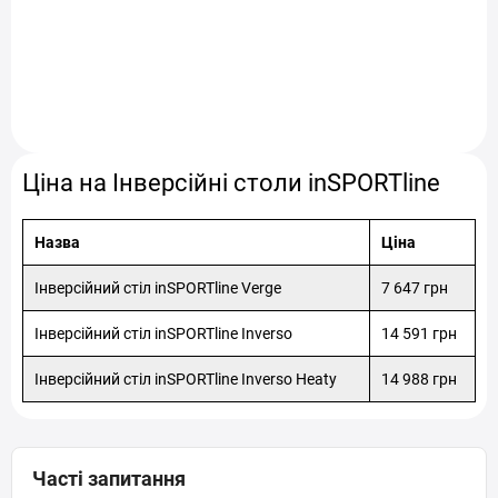
Ціна на Інверсійні столи inSPORTline
Назва
Ціна
Інверсійний стіл inSPORTline Verge
7 647 грн
Інверсійний стіл inSPORTline Inverso
14 591 грн
Інверсійний стіл inSPORTline Inverso Heaty
14 988 грн
Часті запитання