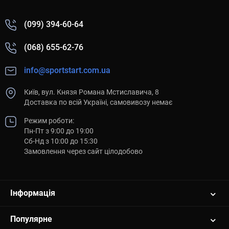
(099) 394-60-64
(068) 655-62-76
info@sportstart.com.ua
Київ, вул. Князя Романа Мстиславича, 8
Доставка по всій Україні, самовивозу немає
Режим роботи:
Пн-Пт з 9:00 до 19:00
Сб-Нд з 10:00 до 15:30
Замовлення через сайт цілодобово
Інформація
Популярне