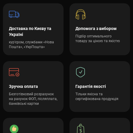
функціоналу і т.п.). Ми надаємо офіційну гарантію, професійну
допомогу у виборі та швидку доставку тренажерів та товарів
для спорту по всій Україні.
Доставка по Києву та
Допомога з вибором
Україні
Підбір оптимального
товару за ціною та якістю
кур'єром, службами «Нова
Пошта», «УкрПошта»
Зручна оплата
Гарантія якості
Безготівковий розрахунок
Тільки якісна та
на рахунок ФОП, післяплата,
сертифікована продукція
банківські картки