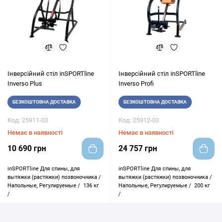
Інверсійний стіл inSPORTline
Інверсійний стіл inSPORTline
Inverso Plus
Inverso Profi
БЕЗКОШТОВНА ДОСТАВКА
БЕЗКОШТОВНА ДОСТАВКА
Код: 25911-03
Код: 25912-03
Немає в наявності
Немає в наявності
10 690 грн
24 757 грн
inSPORTline
Для спины, для
inSPORTline
Для спины, для
вытяжки (растяжки) позвоночника /
вытяжки (растяжки) позвоночника /
Напольные, Регулируемые /
136 кг
Напольные, Регулируемые /
200 кг
/
/