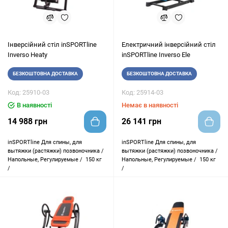
Інверсійний стіл inSPORTline
Електричний інверсійний стіл
Inverso Heaty
inSPORTline Inverso Ele
БЕЗКОШТОВНА ДОСТАВКА
БЕЗКОШТОВНА ДОСТАВКА
Код: 25910-03
Код: 25914-03
В наявності
Немає в наявності
14 988 грн
26 141 грн
inSPORTline
Для спины, для
inSPORTline
Для спины, для
вытяжки (растяжки) позвоночника /
вытяжки (растяжки) позвоночника /
Напольные, Регулируемые /
150 кг
Напольные, Регулируемые /
150 кг
/
/