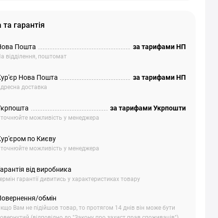
 та гарантія
Нова Пошта
за тарифами НП
а відділення, поштомат
Кур'єр Нова Пошта
за тарифами НП
дресна доставка
Укрпошта
за тарифами Укрпошти
точнюйте можливість у менеджера
Кур'єром по Києву
точнюйте можливість у менеджера
арантія від виробника
ермін гарантії дивитись у характеристиках товару
Повернення/обмін
кщо Вам не підійшов товар, то протягом 14 днів він може бути
овернутий (відповідно до "Закону про захист прав споживачів").