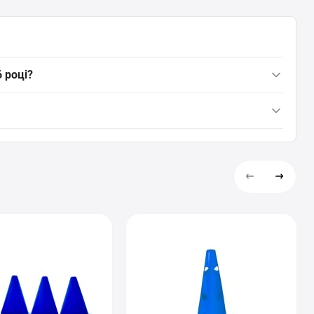
 році?
бренду EasyFit складає 119 грн грн. Ви можете швидко та
om.ua. Дані про наявність та вартість перевірені станом на
д виробника. Ми забезпечуємо швидку та надійну доставку в
и грамотну консультацію та допомогти переконатись, що цей