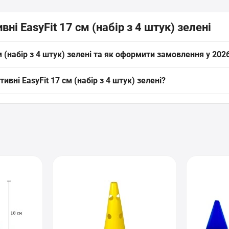
ні EasyFit 17 см (набір з 4 штук) зелені
 (набір з 4 штук) зелені та як оформити замовлення у 2026
EasyFit 17 см (набір з 4 штук) зелені (артикул: EF-1678s-4GN) від 
ивні EasyFit 17 см (набір з 4 штук) зелені?
ішки для тренувань
» прямо на сайті інтернет-магазину SPORTSTART.c
ні EasyFit 17 см (набір з 4 штук) зелені діє офіційна гарантія ві
і пункти України. Перед покупкою наші експерти завжди готові надат