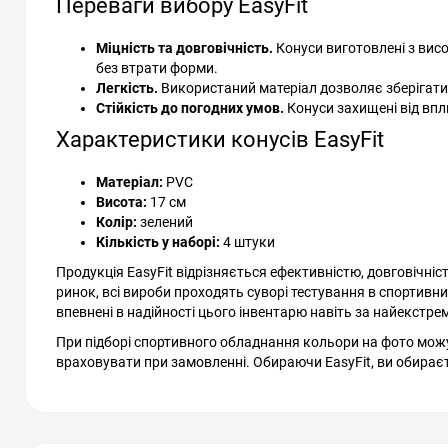
Переваги вибору EasyFit
Міцність та довговічність.
Конуси виготовлені з висо
без втрати форми.
Легкість.
Використаний матеріал дозволяє зберігати
Стійкість до погодних умов.
Конуси захищені від впли
Характеристики конусів EasyFit
Матеріал:
PVC
Висота:
17 см
Колір:
зелений
Кількість у наборі:
4 штуки
Продукція EasyFit відрізняється ефективністю, довговічні
ринок, всі вироби проходять суворі тестування в спортивн
впевнені в надійності цього інвентарю навіть за найекстре
При підборі спортивного обладнання кольори на фото можут
враховувати при замовленні. Обираючи EasyFit, ви обираєте