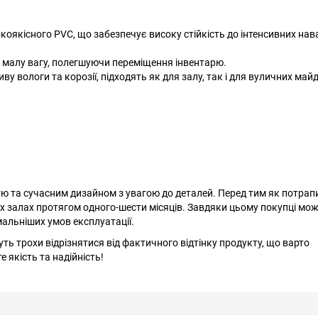
коякісного PVC, що забезпечує високу стійкість до інтенсивних на
 малу вагу, полегшуючи переміщення інвентарю.
ву вологи та корозії, підходять як для залу, так і для вуличних май
стю та сучасним дизайном з увагою до деталей. Перед тим як потрап
их залах протягом одного-шести місяців. Завдяки цьому покупці мо
мальніших умов експлуатації.
ь трохи відрізнятися від фактичного відтінку продукту, що варто
 якість та надійність!