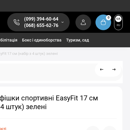
0
(099) 394-60-64
UA
(068) 655-62-76
RU
білітація
Бокс і єдиноборства
Туризм, сад
Fit 17 см (набір з 4 штук) зелені
фішки спортивні EasyFit 17 см
 4 штук) зелені
ості