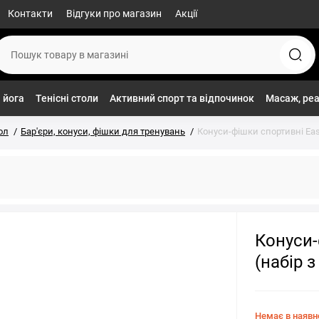
Контакти
Відгуки про магазин
Акції
 йога
Тенісні столи
Активний спорт та відпочинок
Масаж, реа
ол
Бар'єри, конуси, фішки для тренувань
Конуси-фішки спортивні Easy
Конуси-
(набір з
Немає в наявн