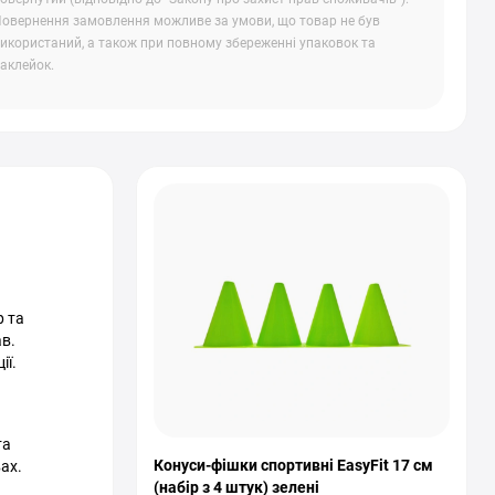
овернення замовлення можливе за умови, що товар не був
икористаний, а також при повному збереженні упаковок та
аклейок.
р та
ав.
ії.
та
Конуси-фішки спортивні EasyFit 17 см
ах.
(набір з 4 штук) зелені