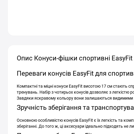
Опис Конуси-фішки спортивні EasyFit 1
Переваги конусів EasyFit для спорти
Компактні та міцні конуси EasyFit висотою 17 см стають сп
тренувань. Набір з чотирьох конусів дозволяє з легкістю р
Завдяки яскравому кольору вони залишаються видимими на 
Зручність зберігання та транспортув
Основною особливістю конусів EasyFit є їх легкість та ком
зберіганні. До того ж, ці аксесуари ідеально підходять не