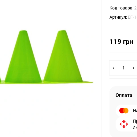
Код товара:
2
Артикул:
EF-
119 грн
Оплата
Н
П
л