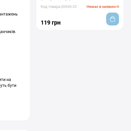
Код товара:26930-23
Немає в наявності
вантажень
119 грн
данчиків.
ити на
жуть бути