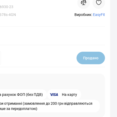
6930-23
1678s-4GN
Виробник:
EasyFit
Продано
а рахунок ФОП (без ПДВ)
На карту
ри отриманні (замовлення до 200 грн відправляються
ише за передоплатою)