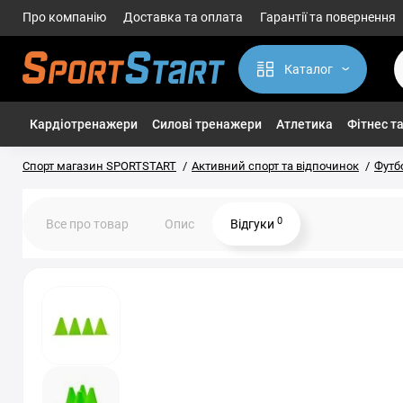
Про компанію
Доставка та оплата
Гарантії та повернення
Каталог
Кардіотренажери
Силові тренажери
Атлетика
Фітнес та
Спорт магазин SPORTSTART
Активний спорт та відпочинок
Футб
0
Все про товар
Опис
Відгуки