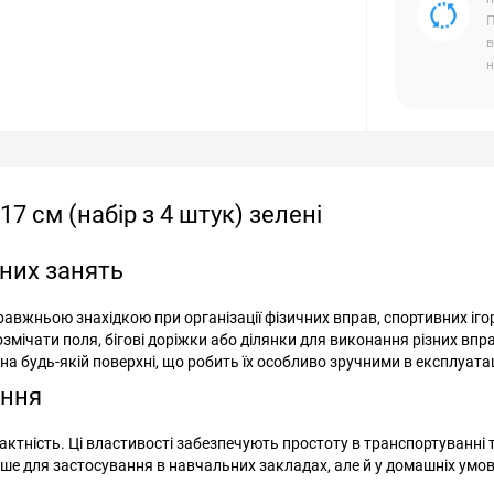
П
в
н
7 см (набір з 4 штук) зелені
вних занять
равжньою знахідкою при організації фізичних вправ, спортивних іго
озмічати поля, бігові доріжки або ділянки для виконання різних впр
будь-якій поверхні, що робить їх особливо зручними в експлуатац
ання
пактність. Ці властивості забезпечують простоту в транспортуванні 
 лише для застосування в навчальних закладах, але й у домашніх умов