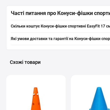
Часті питання про Конуси-фішки спортив
Скільки коштує Конуси-фішки спортивні EasyFit 17 см
Актуальна ціна на оригінальну модель Конуси-фішки спортивні 
Які умови доставки та гарантії на Конуси-фішки спорт
безпечно замовити цей товар з категорії «
Бар'єри, конуси, ф
08 місяць року.
На все спортивне обладнання, включаючи Конуси-фішки спортив
Київ, Львів, Одесу, Дніпро, Харків та будь-які інші населен
товар ідеально підходить під ваші цілі.
Схожі товари