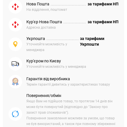
Нова Пошта
за тарифами НП
На відділення, поштомат
Кур'єр Нова Пошта
за тарифами НП
Адресна доставка
Укрпошта
за тарифами
Укрпошти
Уточнюйте можливість у
менеджера
Кур'єром по Києву
Уточнюйте можливість у менеджера
Гарантія від виробника
Термін гарантії дивитись у характеристиках товару
Повернення/обмін
Якщо Вам не підійшов товар, то протягом 14 днів він
може бути повернутий (відповідно до "Закону про
захист прав споживачів").
Повернення замовлення можливе за умови, що товар
не був використаний, а також при повному збереженні