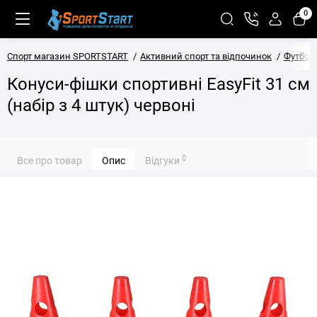
0
Спорт магазин SPORTSTART
Активний спорт та відпочинок
Футбол
Конуси-фішки спортивні EasyFit 31 см
(набір з 4 штук) червоні
0
Все про товар
Опис
Відгуки