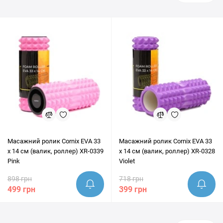
інші населені пункти України. Перед покупкою наші експерти
завжди готові надати грамотну консультацію та допомогти
переконатись, що цей товар ідеально підходить під ваші цілі.
Масажний ролик Cornix EVA 33
Масажний ролик Cornix EVA 33
x 14 см (валик, роллер) XR-0339
x 14 см (валик, роллер) XR-0328
Pink
Violet
898 грн
718 грн
499 грн
399 грн