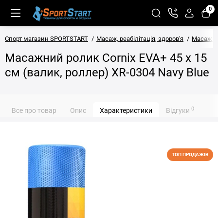
0
Спорт магазин SPORTSTART
Масаж, реабілітація, здоров'я
Масажні
Масажний ролик Cornix EVA+ 45 x 15
см (валик, роллер) XR-0304 Navy Blue
0
Все про товар
Опис
Характеристики
Відгуки
ТОП ПРОДАЖІВ