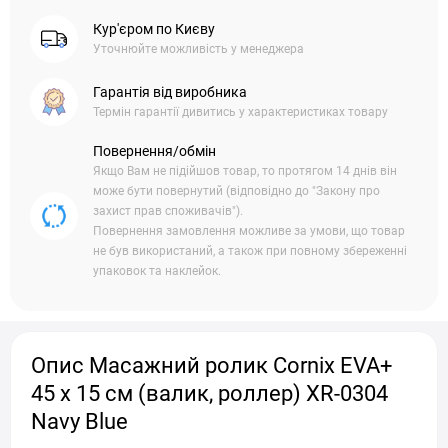
Кур'єром по Києву
Уточнюйте можливість у менеджера
Гарантія від виробника
Термін гарантії дивитись у характеристиках товару
Повернення/обмін
Якщо Вам не підійшов товар, то протягом 14 днів він
може бути повернутий (відповідно до "Закону про
захист прав споживачів").
Повернення замовлення можливе за умови, що товар
не був використаний, а також при повному збереженні
упаковок та наклейок.
Опис Масажний ролик Cornix EVA+
45 x 15 см (валик, роллер) XR-0304
Navy Blue