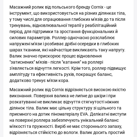
Масажний ролик від польського бренду Cornix - це
інструмент, що використовується на різних ділянках тіла,
у тому числі для опрацювання глибоких м'язів до та після
тренувань, відновлювальної терапії у реабілітаційний
період, для підтримки та зростання функціональних й
силових параметрів. Роллер одночасно розслаблює
напружені м'язи і розбиває дрібні осередки в глибоких
шарах тканини, які найчастіше викликають таку напругу.
Валик значно прискорює процес відновлення
"затиснених" м'язів - після "катання" на роллері
з'являється відчуття легкості. Крім того, роллер підвищує
амплітуду та ефективність рухів, покращує баланс,
додатково тренує м'язи кора.
Масажний ролик від Cornix відрізняється високою якістю
виконання. Поверхня валика не липне до шкіри і при
розкатуванні не викликає відчуття стягнутості ніжних
ділянок тіла. Валик має цільну структуру зі щільного та
приємного на дотик піноматеріалу EVA. Делікатні виступи
на поверхні роллера забезпечують унікальний баланс
м'якості та пружності. Виріб не має стороннього запаху,
відрізняється стійкістю до вологи. Валик досить простий