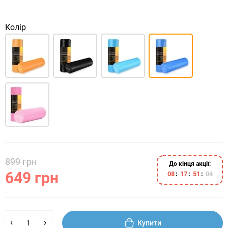
Колір
899 грн
До кінця акції:
649 грн
0
8
1
7
5
1
0
4
Купити