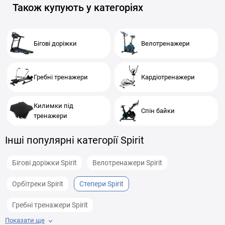
Також купують у категоріях
Бігові доріжки
Велотренажери
Гребні тренажери
Кардіотренажери
Килимки під
Спін байки
тренажери
Інші популярні категорії Spirit
Бігові доріжки Spirit
Велотренажери Spirit
Орбітреки Spirit
Степери Spirit
Гребні тренажери Spirit
Показати ще