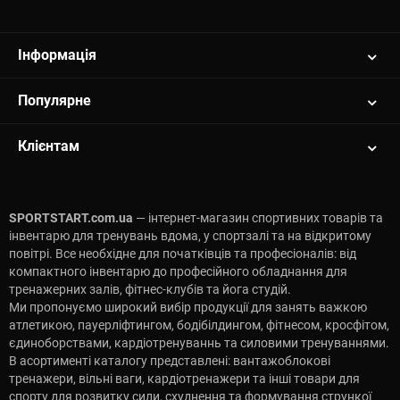
Інформація
Популярне
Клієнтам
SPORTSTART.com.ua
— інтернет-магазин спортивних товарів та
інвентарю для тренувань вдома, у спортзалі та на відкритому
повітрі. Все необхідне для початківців та професіоналів: від
компактного інвентарю до професійного обладнання для
тренажерних залів, фітнес-клубів та йога студій.
Ми пропонуємо широкий вибір продукції для занять важкою
атлетикою, пауерліфтингом, бодібілдингом, фітнесом, кросфітом,
єдиноборствами, кардіотренуваннь та силовими тренуваннями.
В асортименті каталогу представлені: вантажоблокові
тренажери, вільні ваги, кардіотренажери та інші товари для
спорту для розвитку сили, схуднення та формування стрункої