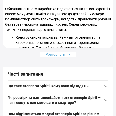
Обладнання цього виробника виділяється на тлі конкурентів
своєю монументальністю та увагою до деталей. Інженери
компанії створюють тренажери, які здатні працювати роками
без втрати експлуатаційних якостей. Серед ключових
технічних переваг варто відзначити:
Конструктивна міцність.
Рами виготовляються з
високоякісної сталі із зносостійким порошковим
покриттям. Тяжка база забезпечує абсолютну
стійкість тренажера навіть при найінтенсивніших
Розгорнути
інтервальних тренуваннях, виключаючи будь-які
люфти та розгойдування.
Просунута біомеханіка.
Система приводу та педальний
Часті запитання
вузол спроектовані так, щоб підтримувати анатомічно
правильне положення тіла. Плавний хід педалей та
оптимальна глибина кроку дозволяють ефективно
Що таке степпери Spirit і кому вони підходять?
опрацьовувати сідничні м'язи та квадрицепси,
мінімізуючи напругу в попереку та колінах.
Степпери Spirit — це компактні тренажери для кардіо і тонусу
Які розміри та вантажопідйомність степперів Spirit —
Система блокування педалей.
Багато моделей
м’язів ніг та сідниць, придатні для домашніх занять і
чи підійдуть для мого ваги й квартири?
(особливо сходового типу) оснащені функцією
оздоровчого навантаження. Рекомендуються початківцям і
автоматичного блокування сходів при зупинці. Це
Степпери Spirit компактні за габаритами та розраховані на
середньому рівню: підвищують витривалість, коригують фігуру,
Чим відрізняються моделі степперів Spirit за рівнем
важливий елемент безпеки, який запобігає