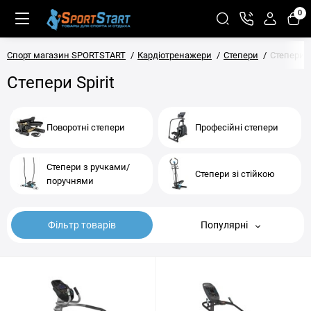
0
Спорт магазин SPORTSTART
Кардіотренажери
Степери
Степери Sp
Степери Spirit
Поворотні степери
Професійні степери
Степери з ручками/
Степери зі стійкою
поручнями
Фільтр товарів
Популярні