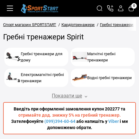
0
Спорт магазин SPORTSTART
Кардіотренажери
Гребні тренажери
Гребні тренажери Spirit
Гребні тренажери для
Магнітні гребні
дому
тренажери
Електромагнітні гребні
Водні гребні тренажери
тренажери
Показати ще
Введіть при оформленні замовлення купон 202277 та
отримайте дод. знижку 5% на гребний тренажер.
Зателефонуйте
(099)394-60-64
або напишіть у
Viber
і ми
допоможемо обрати.