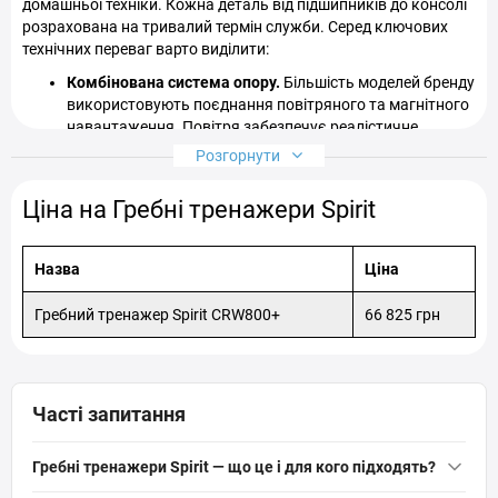
домашньої техніки. Кожна деталь від підшипників до консолі
розрахована на тривалий термін служби. Серед ключових
технічних переваг варто виділити:
Комбінована система опору.
Більшість моделей бренду
використовують поєднання повітряного та магнітного
навантаження. Повітря забезпечує реалістичне
відчуття веслування (чим сильніший гребок, тим вищий
Розгорнути
опір), а магнітна система додає плавності та дозволяє
точно регулювати навантаження на низьких рівнях.
Ціна на Гребні тренажери Spirit
Керування на рукоятках.
Унікальна особливість
багатьох тренажерів Spirit — наявність кнопок
регулювання опору прямо на рукоятці. Це дозволяє
Назва
Ціна
змінювати інтенсивність тренування, не перериваючи
руху та не відпускаючи ручку, що значно підвищує
Гребний тренажер Spirit CRW800+
66 825 грн
комфорт занять.
Посилена рамна конструкція.
Тренажери побудовані
на базі потужної сталевої рами, що забезпечує
монолітну стійкість. Високе розташування рейки (у ряді
Часті запитання
моделей) полегшує посадку та вставання, що вигідно
відрізняє їх від низьких конкурентів.
Інформативна консоль.
Регульований по куту нахилу
Гребні тренажери Spirit — що це і для кого підходять?
дисплей відображає всі критично важливі параметри: