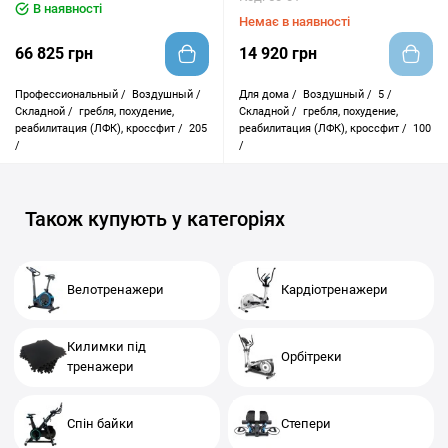
В наявності
Немає в наявності
66 825 грн
14 920 грн
Профессиональный /
Воздушный /
Для дома /
Воздушный /
5 /
Складной /
гребля, похудение,
Складной /
гребля, похудение,
реабилитация (ЛФК), кроссфит /
205
реабилитация (ЛФК), кроссфит /
100
/
/
Також купують у категоріях
Велотренажери
Кардіотренажери
Килимки під
Орбітреки
тренажери
Спін байки
Степери