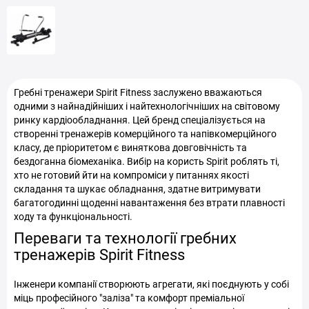
Гребні тренажери Spirit Fitness заслужено вважаються
одними з найнадійніших і найтехнологічніших на світовому
ринку кардіообладнання. Цей бренд спеціалізується на
створенні тренажерів комерційного та напівкомерційного
класу, де пріоритетом є виняткова довговічність та
бездоганна біомеханіка. Вибір на користь Spirit роблять ті,
хто не готовий йти на компроміси у питаннях якості
складання та шукає обладнання, здатне витримувати
багатогодинні щоденні навантаження без втрати плавності
ходу та функціональності.
Переваги та технології гребних
тренажерів Spirit Fitness
Інженери компанії створюють агрегати, які поєднують у собі
міць професійного "заліза" та комфорт преміальної