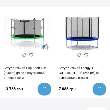
пункти України. Перед покупкою наші експерти завжди готові
надати грамотну консультацію та допомогти переконатись, що
цей товар ідеально підходить під ваші цілі.
Батут дитячий Hop-Sport 10ft
Батут дитячий EnergyFIT
(305cm) green з внутрішньої
GB10102-8FT 8ft (244 см) із
сіткою 3 ноги
зовнішньою сіткою
13 738 грн
7 888 грн