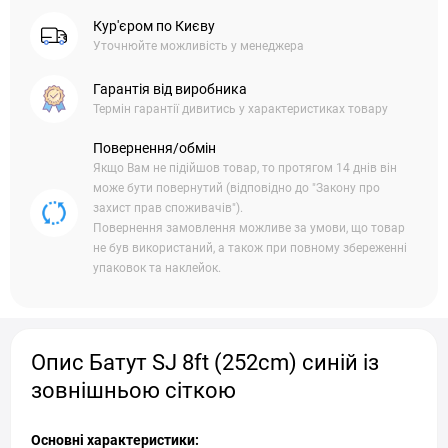
Кур'єром по Києву
Уточнюйте можливість у менеджера
Гарантія від виробника
Термін гарантії дивитись у характеристиках товару
Повернення/обмін
Якщо Вам не підійшов товар, то протягом 14 днів він
може бути повернутий (відповідно до "Закону про
захист прав споживачів").
Повернення замовлення можливе за умови, що товар
не був використаний, а також при повному збереженні
упаковок та наклейок.
Опис Батут SJ 8ft (252cm) синій із
зовнішньою сіткою
Основні характеристики: