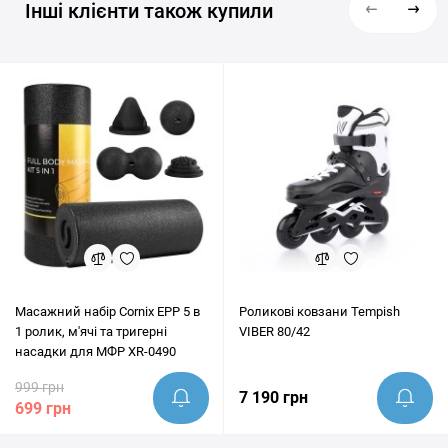
Інші клієнти також купили
Масажний набір Cornix EPP 5 в
Роликові ковзани Tempish
1 ролик, м'ячі та тригерні
VIBER 80/42
насадки для МФР XR-0490
999 грн
7 190 грн
699 грн