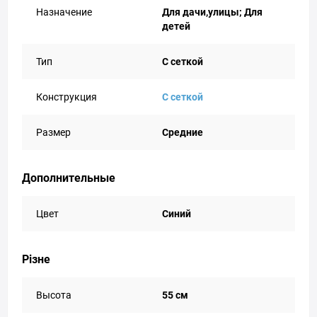
Назначение
Для дачи,улицы; Для
детей
Тип
С сеткой
Конструкция
С сеткой
Размер
Средние
Дополнительные
Цвет
Синий
Різне
Высота
55 см