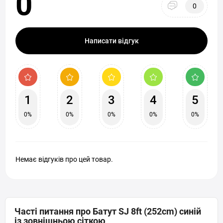
0
0
Написати відгук
1
2
3
4
5
0%
0%
0%
0%
0%
Немає відгуків про цей товар.
Часті питання про Батут SJ 8ft (252cm) синій
із зовнішньою сіткою