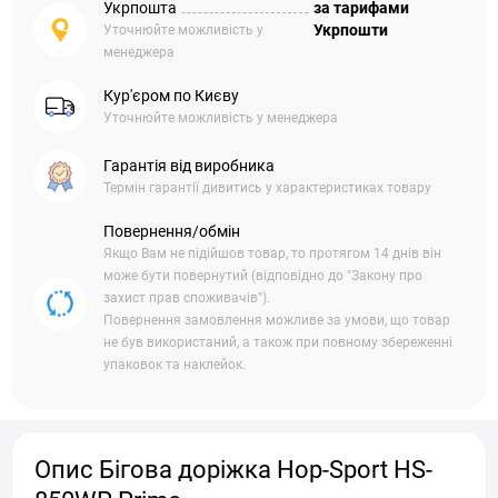
Укрпошта
за тарифами
Укрпошти
Уточнюйте можливість у
менеджера
Кур'єром по Києву
Уточнюйте можливість у менеджера
Гарантія від виробника
Термін гарантії дивитись у характеристиках товару
Повернення/обмін
Якщо Вам не підійшов товар, то протягом 14 днів він
може бути повернутий (відповідно до "Закону про
захист прав споживачів").
Повернення замовлення можливе за умови, що товар
не був використаний, а також при повному збереженні
упаковок та наклейок.
Опис Бігова доріжка Hop-Sport HS-