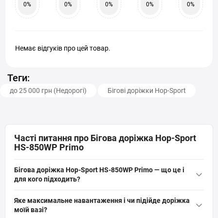
0%
0%
0%
0%
0%
Немає відгуків про цей товар.
Теги:
до 25 000 грн (Недорогі)
Бігові доріжки Hop-Sport
Часті питання про Бігова доріжка Hop-Sport
HS-850WP Primo
Бігова доріжка Hop-Sport HS-850WP Primo — що це і
для кого підходить?
Бігова доріжка Hop-Sport HS-850WP Primo — це ультратонка
Яке максимальне навантаження і чи підійде доріжка
електрична доріжка для дому з двигуном 2,5 к.с., шириною
моїй вазі?
полотна 45 см і довжиною 110 см. Підходить для ходьби, бігу,