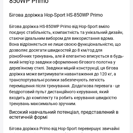
850WP Primo
Бігова доріжка Hop-Sport HS-850WP Primo
Бігова доріжка HS-850WP Primo від Hop-Sport вміло
поєднує стабільність, компактність та унікальний дизайн,
стаючи ідеальним вибором для використання вдома.
Вона відрізняється не лише своєю функціональністю, що
дозволяє досягати швидкостей до 8 км/год для
різнобічних тренувань, але й елегантно вписується в будь-
який інтер'єр завдяки оформленню бігового полотна у
дерев'яному стилі. Завдяки міцній конструкції, ця бігова
доріжка може витримувати навантаження до 120 кг, а
транспортувальні ролики забезпечують легкість
переміщення після тренування. Додаткова перевага - це
бездротовий пульт дистанційного керування, який
входить до комплекту та робить керування швидкістю
тренувань максимально зручним.
Високий навчальний потенціал, представлений в
естетичній формі
Бігова доріжка Primo від Hop-Sport перевершує звичайні