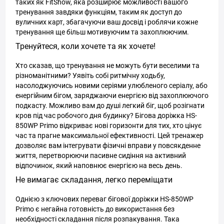
таких як FitShow, яка розширює можливості вашого
тренування завдяки функціям, таким як доступ до
вуличних карт, збагачуючи ваш досвід і роблячи кожне
тренування ще більш мотивуючим та захоплюючим.
Тренуйтеся, коли хочете та як хочете!
Хто сказав, що тренування не можуть бути веселими та
різноманітними? Уявіть собі ритмічну ходьбу,
насолоджуючись новими серіями улюбленого серіалу, або
енергійним бігом, заряджаючи енергією від захоплюючого
подкасту. Можливо вам до душі легкий біг, щоб розігнати
кров під час робочого дня будинку? Бігова доріжка HS-
850WP Primo відкриває нові горизонти для тих, хто цінує
час та прагне максимальної ефективності. Цей тренажер
дозволяє вам інтегрувати фізичні вправи у повсякденне
життя, перетворюючи пасивне сидіння на активний
відпочинок, який наповнює енергією на весь день.
Не вимагає складання, легко переміщати
Однією з ключових переваг бігової доріжки HS-850WP
Primo є негайна готовність до використання без
необхідності складання після розпакування. Така