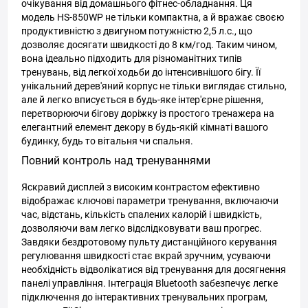
очікування від домашнього фітнес-обладнання. Ця
модель HS-850WP не тільки компактна, а й вражає своєю
продуктивністю з двигуном потужністю 2,5 л.с., що
дозволяє досягати швидкості до 8 км/год. Таким чином,
вона ідеально підходить для різноманітних типів
тренувань, від легкої ходьби до інтенсивнішого бігу. Її
унікальний дерев'яний корпус не тільки виглядає стильно,
але й легко вписується в будь-яке інтер'єрне рішення,
перетворюючи бігову доріжку із простого тренажера на
елегантний елемент декору в будь-якій кімнаті вашого
будинку, будь то вітальня чи спальня.
Повний контроль над тренуваннями
Яскравий дисплей з високим контрастом ефективно
відображає ключові параметри тренування, включаючи
час, відстань, кількість спалених калорій і швидкість,
дозволяючи вам легко відслідковувати ваш прогрес.
Завдяки бездротовому пульту дистанційного керування
регулювання швидкості стає вкрай зручним, усуваючи
необхідність відволікатися від тренування для досягнення
панелі управління. Інтеграція Bluetooth забезпечує легке
підключення до інтерактивних тренувальних програм,