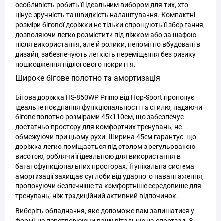
особливість робить її ідеальним вибором для тих, хто
цінує зручність та швидкість налаштування. Компактні
розміри бігової доріжки не тільки спрощують її зберігання,
дозволяючи легко розмістити під ліжком або за шафою
після використання, але й ролики, непомітно вбудовані в
дизайн, забезпечують легкість переміщення без ризику
пошкодження підлогового покриття.
Широке бігове полотно та амортизація
Бігова доріжка HS-850WP Primo від Hop-Sport пропонує
ідеальне поєднання функціональності та стилю, надаючи
бігове полотно розмірами 45x110см, що забезпечує
достатньо простору для комфортних тренувань, не
обмежуючи при цьому рухи. Ширина 45см гарантує, що
доріжка легко поміщається під столом з регульованою
висотою, роблячи її ідеальною для використання в
багатофункціональних просторах. Її унікальна система
амортизації захищає суглоби від ударного навантаження,
пропонуючи безпечніше та комфортніше середовище для
тренувань, ніж традиційний активний відпочинок.
Виберіть обладнання, яке допоможе вам залишатися у
формі, не перетворюючи вашу вітальню на спортзал. З