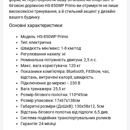
біговою доріжкою HS-850WP Primo ви отримуєте не лише
високоякісні тренування, а й стильний акцент у дизайні
вашого будинку.
Основні характеристики:
Модель: HS-850WP Primo
Тип: електрична
Швидкість мін/макс: 1-8 км/год
Регулювання нахилу: ні
Номінальна потужність двигуна: 2,5 л.с.
Макс. вага користувача: 120 кг
Показники комп'ютера: Bluetooth, FitShow, час,
відстань, витрачені калорії, швидкість.
Підключення до мережі – 230 В
Вага тренажера: 25,5 кг
Розмір бігового полотна: 110*45см
Розмір упаковки: 17х67х138см
Габаритні розміри (ДхШхВ): 130х58х12, 5см
Відстань бігового полотна від підлоги: 6,5 див.
Система подвійних транспортувальних роликів
Гарантія: 24 місяці