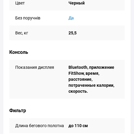
Цвет
Черный
Без поручнів
Да
Вес, кг
25,5
Консоль
Показания дисплея
Bluetooth, приложение
FitShow, время,
расстояние,
потраченные калории,
скорость.
Фильтр
Длина бегового полотна
до 110 см