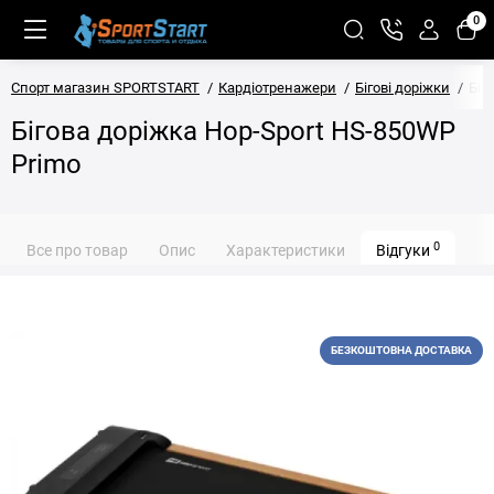
0
Спорт магазин SPORTSTART
Кардіотренажери
Бігові доріжки
Біг
Бігова доріжка Hop-Sport HS-850WP
Primo
0
Все про товар
Опис
Характеристики
Відгуки
БЕЗКОШТОВНА ДОСТАВКА