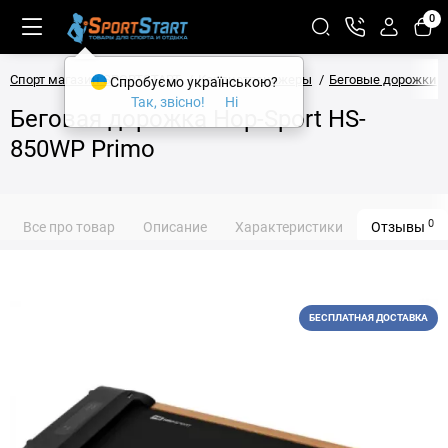
0
Спорт магазин SPORTSTART
Кардиотренажеры
Беговые дорожки
Спробуємо українською?
Так, звісно!
Ні
Беговая дорожка Hop-Sport HS-
850WP Primo
0
Все про товар
Описание
Характеристики
Отзывы
БЕСПЛАТНАЯ ДОСТАВКА