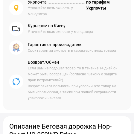
Укрпочта
по тарифам
Укрпочты
Уточняйте возможность у
менеджера
Курьером по Киеву
Уточняйте возможность у менеджера
Гарантия от производителя
Срок гарантии смотреть в характеристиках товара
Возврат/Обмен
Если Вам не подошел товар, то в течение 14 дней он
может быть возвращен (согласно "Закону о защите
прав потребителей").
Возрат заказа возможен при условии, что товар не
был использован, а также при полной сохранности
упаковок и наклеек.
Описание Беговая дорожка Hop-