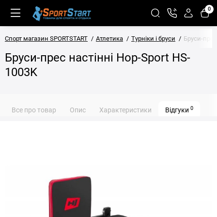
0
Спорт магазин SPORTSTART
Атлетика
Турніки і бруси
Бруси-прес
Бруси-прес настінні Hop-Sport HS-
1003K
0
Все про товар
Опис
Характеристики
Відгуки