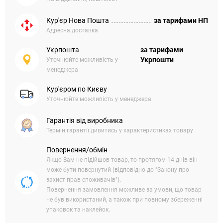
Кур'єр Нова Пошта
за тарифами НП
Адресна доставка
Укрпошта
за тарифами
Укрпошти
Уточнюйте можливість у
менеджера
Кур'єром по Києву
Уточнюйте можливість у менеджера
Гарантія від виробника
Термін гарантії дивитись у характеристиках товару
Повернення/обмін
Якщо Вам не підійшов товар, то протягом 14 днів він
може бути повернутий (відповідно до "Закону про
захист прав споживачів").
Повернення замовлення можливе за умови, що товар
не був використаний, а також при повному збереженні
упаковок та наклейок.