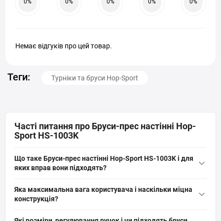
0%
0%
0%
0%
0%
Немає відгуків про цей товар.
Теги:
Турніки та бруси Hop-Sport
Часті питання про Бруси-прес настінні Hop-
Sport HS-1003K
Що таке Бруси-прес настінні Hop-Sport HS-1003K і для
яких вправ вони підходять?
Бруси-прес настінні Hop-Sport HS-1003K — це настінне 3в1
Яка максимальна вага користувача і наскільки міцна
обладнання зі сталі з порошковим покриттям для підтягувань,
конструкція?
вправ на брусах і тренування преса; підходить для дому,
Максимальна вага користувача моделі Hop-Sport HS-1003K —
зміцнює руки, груди, спину і прес завдяки регульованим
Які розміри, регулювання ручок і чи підходять бруси