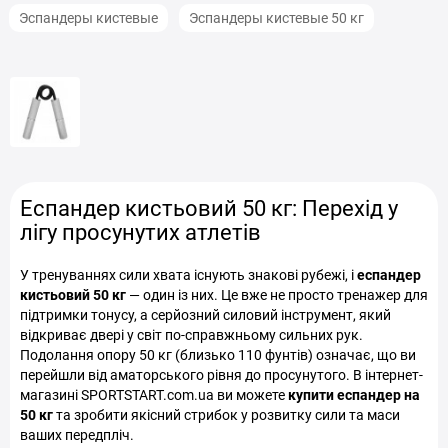
Эспандеры кистевые
Эспандеры кистевые 50 кг
Еспандер кистьовий 50 кг: Перехід у
лігу просунутих атлетів
У тренуваннях сили хвата існують знакові рубежі, і
еспандер
кистьовий 50 кг
— один із них. Це вже не просто тренажер для
підтримки тонусу, а серйозний силовий інструмент, який
відкриває двері у світ по-справжньому сильних рук.
Подолання опору 50 кг (близько 110 фунтів) означає, що ви
перейшли від аматорського рівня до просунутого. В інтернет-
магазині SPORTSTART.com.ua ви можете
купити еспандер на
50 кг
та зробити якісний стрибок у розвитку сили та маси
ваших передпліч.