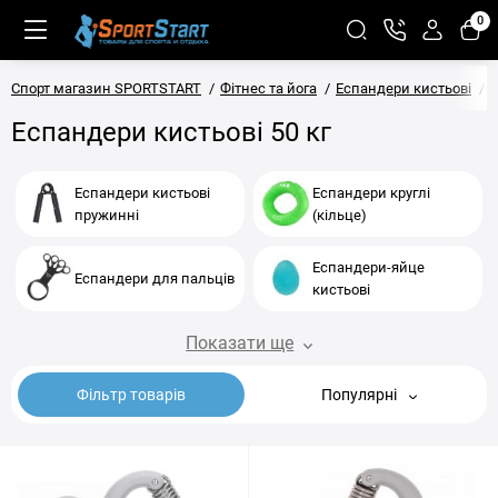
0
Спорт магазин SPORTSTART
Фітнес та йога
Еспандери кистьові
Е
Еспандери кистьові 50 кг
Еспандери кистьові
Еспандери круглі
пружинні
(кільце)
Еспандери-яйце
Еспандери для пальців
кистьові
Показати ще
Фільтр товарів
Популярні