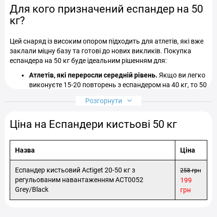
Для кого призначений еспандер на 50
кг?
Цей снаряд із високим опором підходить для атлетів, які вже
заклали міцну базу та готові до нових викликів. Покупка
еспандера на 50 кг буде ідеальним рішенням для:
Атлетів, які переросли середній рівень.
Якщо ви легко
виконуєте 15-20 повторень з еспандером на 40 кг, то 50
кг — це ваш наступний логічний крок для подальшого
Розгорнути
прогресу.
Представників силових видів спорту.
Для борців,
Ціна на Еспандери кистьові 50 кг
скелелазів, армрестлерів та пауерліфтерів, де сила
хвата безпосередньо впливає на результат, це
незамінний робочий інструмент.
Назва
Ціна
Тих, хто цілеспрямовано працює над масою
передпліч.
Такий опір створює потужний стимул для
Еспандер кистьовий Actiget 20-50 кг з
258 грн
гіпертрофії, роблячи руки більш об'ємними та
регульованим навантаженням ACT0052
199
сильними.
Grey/Black
грн
Чоловіків, які прагнуть розвинути по-справжньому
міцний потиск рук
і функціональну силу, корисну як у
залі, так і в повсякденному житті.