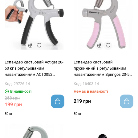
Еспандер кистьовий Actiget 20-
Еспандер кистьовий
50 кг з регульованим
пружинний з регульованим
навантаженням ACT0052
навантаженням Springos 20-50
Grey/Black
кг FA0200 Grey / Pink
Код: 29726-14
Код: 16403-14
В наявності
Немає в наявності
258 грн
219 грн
199 грн
50 кг
50 кг