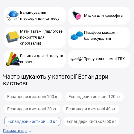
Балансувальні
Мішки для кроссфіта
півсфери для фітнесу
Мати Татамі (підлогове
Півсфери масажні
покриття для
балансувальні
спортзалів)
Резинки для фітнесу та
Тренувальні петлі TRX
спорту
Часто шукають у категорії Еспандери
кистьові
Еспандери кистьові 100 кг
Еспандери кистьові 120 кг
Еспандери кистьові 20 кг
Еспандери кистьові 40 кг
Еспандери кистьові 50 кг
Еспандери кистьові 60 кг
Показати ще