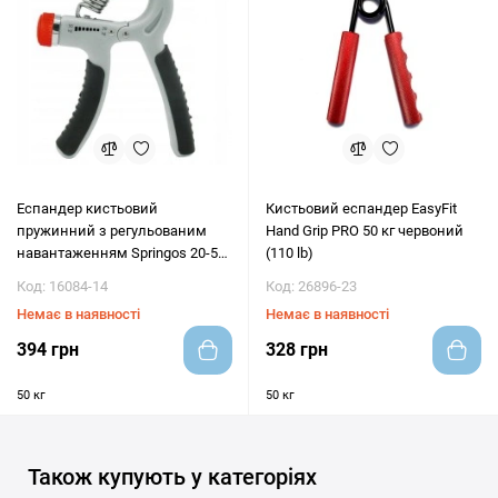
Еспандер кистьовий
Кистьовий еспандер EasyFit
пружинний з регульованим
Hand Grip PRO 50 кг червоний
навантаженням Springos 20-50
(110 lb)
кг FA0034 Grey / Black
Код: 16084-14
Код: 26896-23
Немає в наявності
Немає в наявності
394 грн
328 грн
50 кг
50 кг
Також купують у категоріях