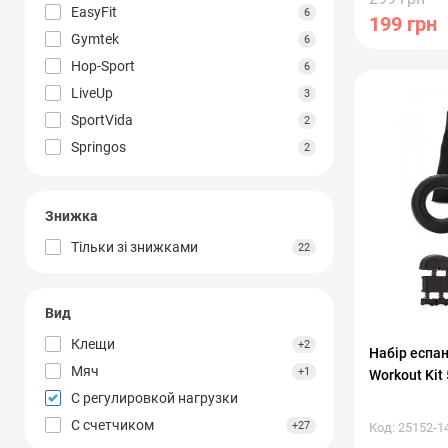
EasyFit
6
199 грн
Gymtek
6
Hop-Sport
6
С регулиро
LiveUp
3
SportVida
2
Springos
2
York Fitness
1
Знижка
Тільки зі знижками
22
Вид
Клещи
+2
Набір еспан
Мяч
+1
Workout Kit
С регулировкой нагрузки
С счетчиком
+27
Код: 25152-1