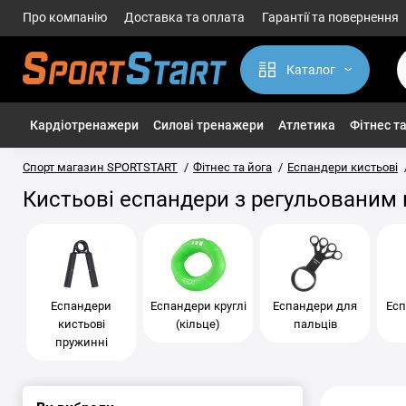
Про компанію
Доставка та оплата
Гарантії та повернення
Каталог
Кардіотренажери
Силові тренажери
Атлетика
Фітнес та
Спорт магазин SPORTSTART
Фітнес та йога
Еспандери кистьові
Кистьові еспандери з регульованим
Еспандери
Еспандери круглі
Еспандери для
Есп
кистьові
(кільце)
пальців
пружинні