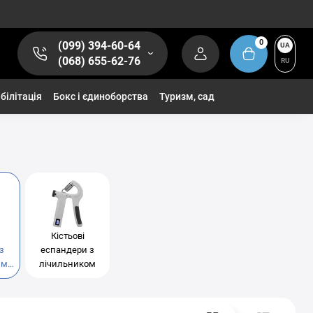
0
(099) 394-60-64
UA
(068) 655-62-76
RU
білітація
Бокс і єдиноборства
Туризм, сад
Кістьові
з
еспандери з
им
лічильником
ням