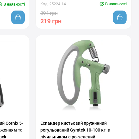
Код: 25224-14
В наявності
В наявності
394 грн
219 грн
С регулировкой нагрузки
й Cornix 5-
Еспандер кистьовий пружинний
аженням та
регульований Gymtek 10-100 кг із
ack
лічильником сіро-зелений