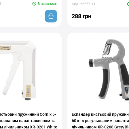
4
В наявності
Код: 22277-11
288 грн
вкой нагрузки
С регулировкой нагрузки
стьовий пружинний Cornix 5-
Еспандер кистьовий пружинни
гульованим навантаженням та
60 кг з регульованим навант
м лічильником XR-0281 White
лічильником XR-0268 Grey/Bl