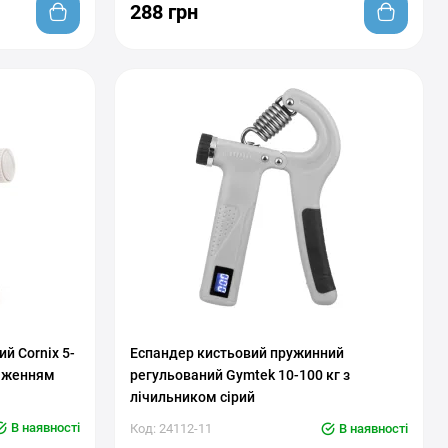
288 грн
С регулировкой нагрузки
й Cornix 5-
Еспандер кистьовий пружинний
таженням
регульований Gymtek 10-100 кг з
лічильником сірий
В наявності
Код: 24112-11
В наявності