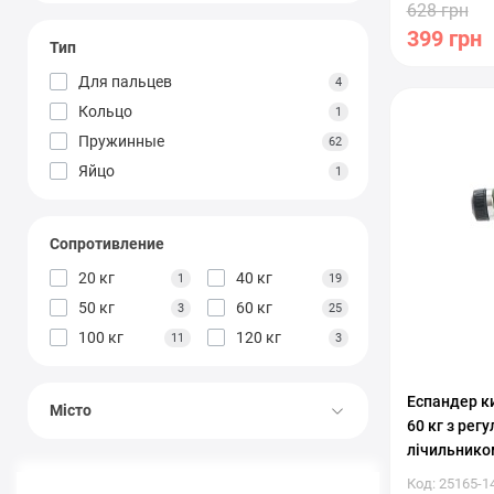
628 грн
399 грн
Тип
Для пальцев
4
С регулиро
Кольцо
1
Пружинные
62
Яйцо
1
Сопротивление
20 кг
40 кг
1
19
50 кг
60 кг
3
25
100 кг
120 кг
11
3
Еспандер ки
Місто
60 кг з ре
лічильнико
Код: 25165-1