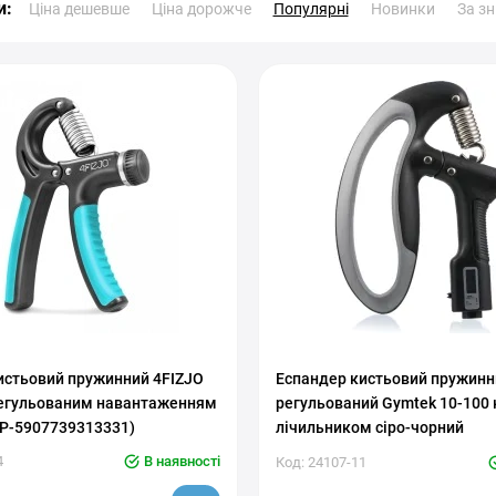
и:
Ціна дешевше
Ціна дорожче
Популярні
Новинки
За з
истьовий пружинний 4FIZJO
Еспандер кистьовий пружинн
 регульованим навантаженням
регульований Gymtek 10-100 к
(P-5907739313331)
лічильником сіро-чорний
4
В наявності
Код: 24107-11