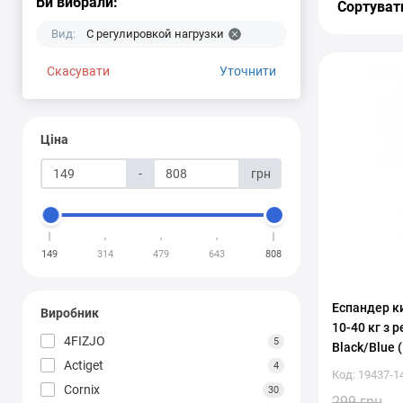
Ви вибрали:
Сортуват
Вид:
С регулировкой нагрузки
Скасувати
Уточнити
Ціна
-
грн
149
314
479
643
808
Еспандер к
Виробник
10-40 кг з
4FIZJO
5
Black/Blue 
Actiget
4
Код: 19437-1
Cornix
30
299 грн