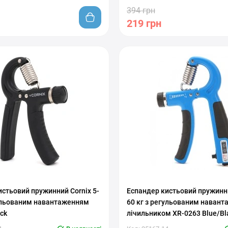
394 грн
219 грн
вкой нагрузки
С регулировкой нагрузки
стьовий пружинний Cornix 5-
Еспандер кистьовий пружинни
гульованим навантаженням
60 кг з регульованим навант
ck
лічильником XR-0263 Blue/Bl