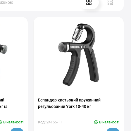
нижкою
ий
Еспандер кистьовий пружинний
г із
регульований York 10-40 кг
В наявності
Код: 24155-11
В наявності