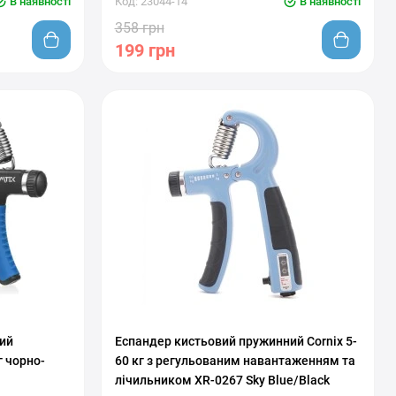
В наявності
Код: 23044-14
В наявності
358 грн
199 грн
С регулировкой нагрузки
ий
Еспандер кистьовий пружинний Cornix 5-
г чорно-
60 кг з регульованим навантаженням та
лічильником XR-0267 Sky Blue/Black