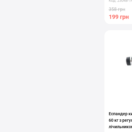
Код: 23048-1
358 грн
199 грн
С регулиро
Еспандер ки
60 кг з ре
лічильнико