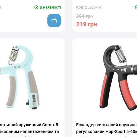
4
В наявності
Код: 25225-14
394 грн
219 грн
вкой нагрузки
С регулировкой нагрузки
стьовий пружинний Cornix 5-
Еспандер кистьовий пружинн
гульованим навантаженням та
регульований Hop-Sport 5-60к