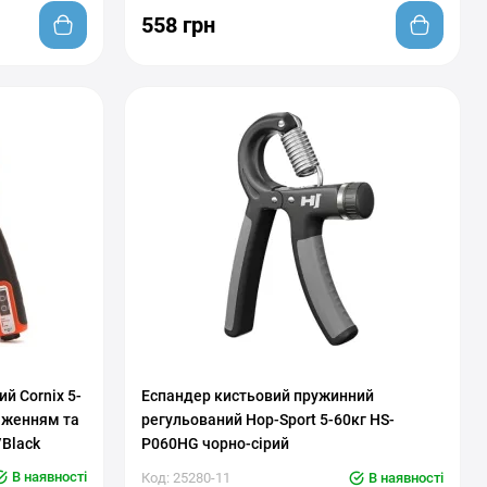
558 грн
С регулировкой нагрузки
й Cornix 5-
Еспандер кистьовий пружинний
аженням та
регульований Hop-Sport 5-60кг HS-
/Black
P060HG чорно-сірий
В наявності
Код: 25280-11
В наявності