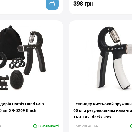
398 грн
вкой нагрузки
С регулировкой нагрузки
дерів Cornix Hand Grip
Еспандер кистьовий пружинни
 5 шт XR-0269 Black
60 кг з регульованим наван
XR-0142 Black/Grey
4
В наявності
Код: 23045-14