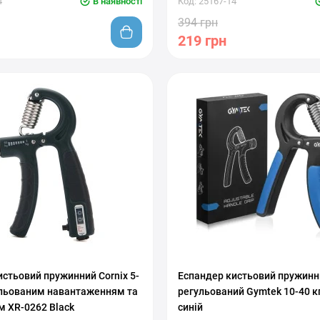
4
В наявності
Код: 25167-14
394 грн
219 грн
вкой нагрузки
С регулировкой нагрузки
стьовий пружинний Cornix 5-
Еспандер кистьовий пружинн
гульованим навантаженням та
регульований Gymtek 10-40 к
м XR-0262 Black
синій