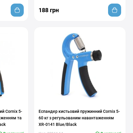
188 грн
С регулировкой нагрузки
й Cornix 5-
Еспандер кистьовий пружинний Cornix 5-
аженням та
60 кг з регульованим навантаженням
ack
XR-0141 Blue/Black