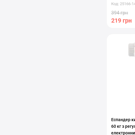
Код: 25166-1
394 грн
219 грн
С регулиро
Еспандер ки
60 кг з ре
електронни