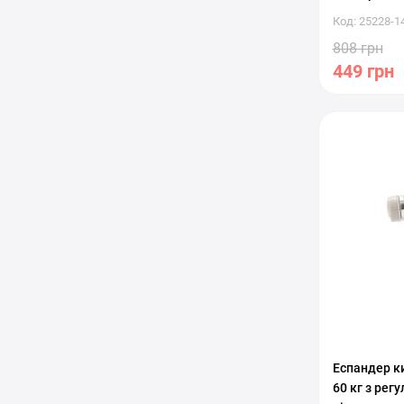
Код: 25228-1
808 грн
449 грн
С регулиро
Еспандер ки
60 кг з ре