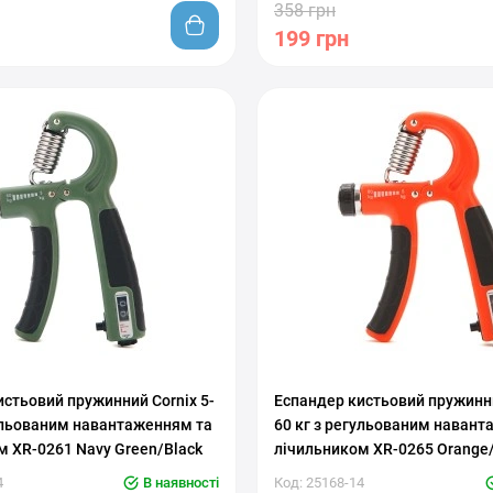
358 грн
199 грн
вкой нагрузки
С регулировкой нагрузки
стьовий пружинний Cornix 5-
Еспандер кистьовий пружинни
гульованим навантаженням та
60 кг з регульованим навант
м XR-0261 Navy Green/Black
лічильником XR-0265 Orange
4
В наявності
Код: 25168-14