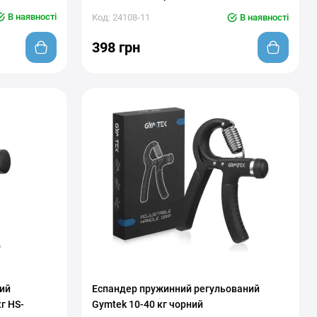
В наявності
Код: 24108-11
В наявності
398 грн
С регулировкой нагрузки
ий
Еспандер пружинний регульований
г HS-
Gymtek 10-40 кг чорний