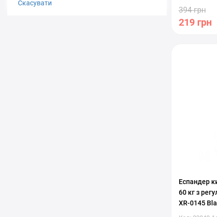
Скасувати
394 грн
219 грн
С регулиро
Еспандер ки
60 кг з ре
XR-0145 Bla