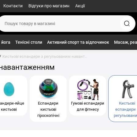
Контакти
Відгуки про магазин
Акції
 йога
Тенісні столи
Активний спорт та відпочинок
Масаж, реа
Кистьові еспандери з регульованим навант..
 навантаженням
андери-яйце
Еспандери
Гумові еспандери
Кистьові
кистьові
кистьові
для фітнесу
еспандери 
гіроскопічні
регульован
навантажен