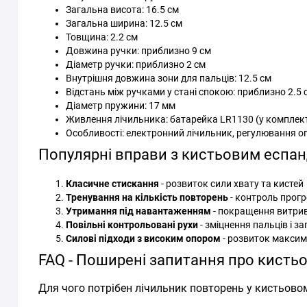
Загальна висота: 16.5 см
Загальна ширина: 12.5 см
Товщина: 2.2 см
Довжина ручки: приблизно 9 см
Діаметр ручки: приблизно 2 см
Внутрішня довжина зони для пальців: 12.5 см
Відстань між ручками у стані спокою: приблизно 2.5 
Діаметр пружини: 17 мм
Живлення лічильника: батарейка LR1130 (у комплект
Особливості: електронний лічильник, регулювання оп
Популярні вправи з кистьовим еспан
Класичне стискання
- розвиток сили хвату та кистей
Тренування на кількість повторень
- контроль прогр
Утримання під навантаженням
- покращення витрив
Повільні контрольовані рухи
- зміцнення пальців і за
Силові підходи з високим опором
- розвиток максим
FAQ - Поширені запитання про кистьо
Для чого потрібен лічильник повторень у кистьово