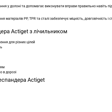
ня у долоні та допомагає виконувати вправи правильно навіть під
 матеріалів PP, TPR та сталі забезпечує міцність, довговічність і ст
ера Actiget з лічильником
ння для різних цілей
нь
ням
о в дорозі
еспандера Actiget