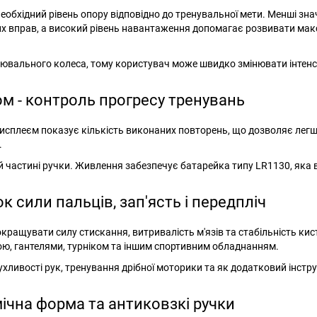
еобхідний рівень опору відповідно до тренувальної мети. Менші зн
их вправ, а високий рівень навантаження допомагає розвивати ма
лювального колеса, тому користувач може швидко змінювати інтенс
ом - контроль прогресу тренувань
исплеєм показує кількість виконаних повторень, що дозволяє лег
.
 частині ручки. Живлення забезпечує батарейка типу LR1130, яка 
к сили пальців, зап'ясть і передпліч
ращувати силу стискання, витривалість м'язів та стабільність кис
гою, гантелями, турніком та іншим спортивним обладнанням.
ливості рук, тренування дрібної моторики та як додатковий інстру
мічна форма та антиковзкі ручки