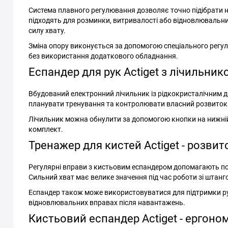
Система плавного регулювання дозволяє точно підібрати н
підходять для розминки, витривалості або відновлювальн
силу хвату.
Зміна опору виконується за допомогою спеціального регу
без використання додаткового обладнання.
Еспандер для рук Actiget з лічильник
Вбудований електронний лічильник із рідкокристалічним д
планувати тренування та контролювати власний розвиток
Лічильник можна обнулити за допомогою кнопки на нижній
комплект.
Тренажер для кистей Actiget - розвито
Регулярні вправи з кистьовим еспандером допомагають пок
Сильний хват має велике значення під час роботи зі штан
Еспандер також може використовуватися для підтримки рух
відновлювальних вправах після навантажень.
Кистьовий еспандер Actiget - ергоно