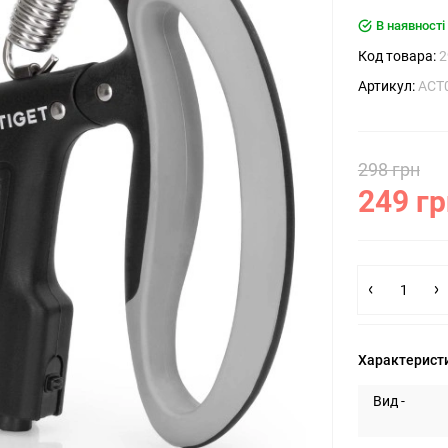
В наявності
Код товара:
2
Артикул:
ACT
298 грн
249 гр
Характерист
Вид -