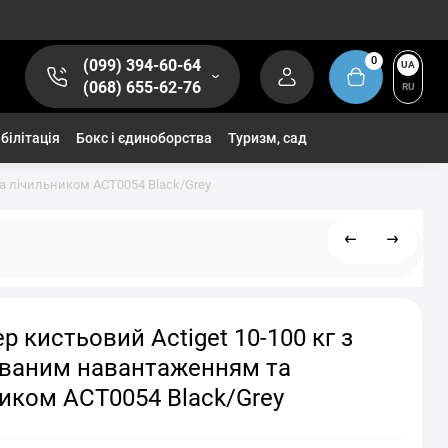
0
(099) 394-60-64
UA
(068) 655-62-76
RU
білітація
Бокс і єдиноборства
Туризм, сад
та лічильником ACT0054 Black/Grey
р кистьовий Actiget 10-100 кг з
ованим навантаженням та
иком ACT0054 Black/Grey