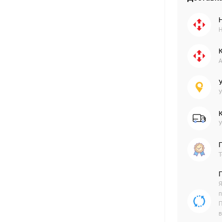
Н
А
У
У
Г
Т
Я
п
П
в