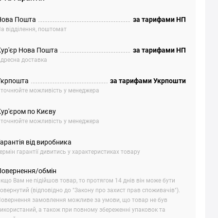
Нова Пошта
за тарифами НП
а відділення, поштомат
Кур'єр Нова Пошта
за тарифами НП
дресна доставка
Укрпошта
за тарифами Укрпошти
точнюйте можливість у менеджера
Кур'єром по Києву
точнюйте можливість у менеджера
арантія від виробника
ермін гарантії дивитись у характеристиках товару
Повернення/обмін
кщо Вам не підійшов товар, то протягом 14 днів він може бути
овернутий (відповідно до "Закону про захист прав споживачів").
овернення замовлення можливе за умови, що товар не був
икористаний, а також при повному збереженні упаковок та