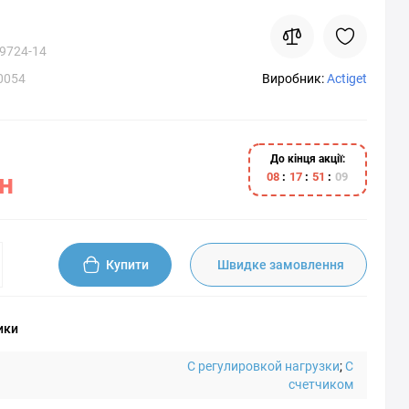
9724-14
0054
Виробник:
Actiget
До кінця акції:
н
0
8
1
7
5
1
0
7
Купити
Швидке замовлення
ики
С регулировкой нагрузки
;
С
счетчиком