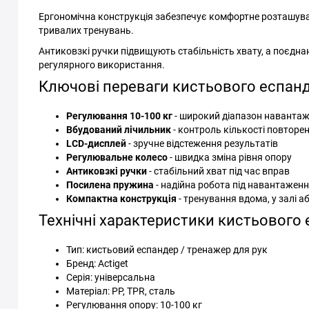
Ергономічна конструкція забезпечує комфортне розташуван
тривалих тренувань.
Антиковзкі ручки підвищують стабільність хвату, а поєднання
регулярного використання.
Ключові переваги кистьового еспанд
Регулювання 10-100 кг
- широкий діапазон навантаже
Вбудований лічильник
- контроль кількості повторе
LCD-дисплей
- зручне відстеження результатів
Регулювальне колесо
- швидка зміна рівня опору
Антиковзкі ручки
- стабільний хват під час вправ
Посилена пружина
- надійна робота під навантажен
Компактна конструкція
- тренування вдома, у залі аб
Технічні характеристики кистьового 
Тип: кистьовий еспандер / тренажер для рук
Бренд: Actiget
Серія: універсальна
Матеріал: PP, TPR, сталь
Регулювання опору: 10-100 кг