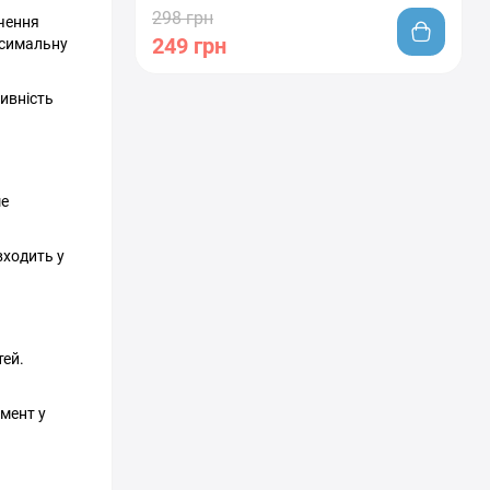
298 грн
ачення
249 грн
ксимальну
ивність
ше
входить у
тей.
мент у