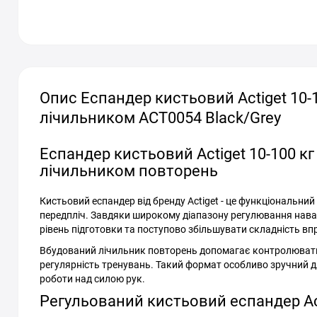
Опис Еспандер кистьовий Actiget 10-
лічильником ACT0054 Black/Grey
Еспандер кистьовий Actiget 10-100 кг
лічильником повторень
Кистьовий еспандер від бренду Actiget - це функціональний 
передпліч. Завдяки широкому діапазону регулювання наван
рівень підготовки та поступово збільшувати складність вп
Вбудований лічильник повторень допомагає контролювати 
регулярність тренувань. Такий формат особливо зручний д
роботи над силою рук.
Регульований кистьовий еспандер Act