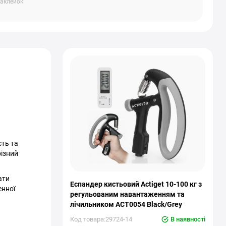
аклейок.
сть та
різний
ати
Еспандер кистьовий Actiget 10-100 кг з
енної
регульованим навантаженням та
лічильником ACT0054 Black/Grey
Код товара:29724-14
В наявності