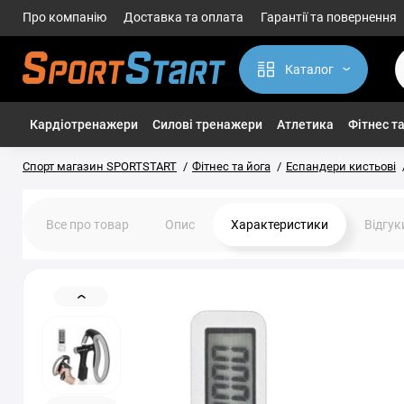
Про компанію
Доставка та оплата
Гарантії та повернення
Каталог
Кардіотренажери
Силові тренажери
Атлетика
Фітнес та
Спорт магазин SPORTSTART
Фітнес та йога
Еспандери кистьові
Все про товар
Опис
Характеристики
Відгу