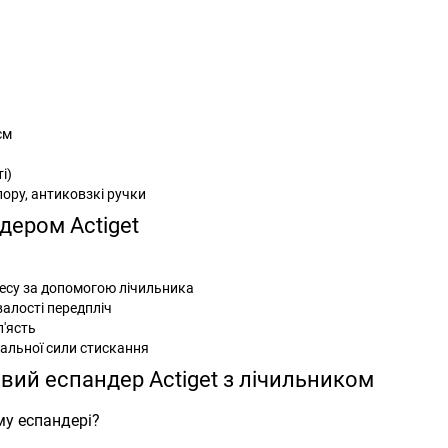
см
і)
ору, антиковзкі ручки
дером Actiget
есу за допомогою лічильника
алості передпліч
п'ясть
альної сили стискання
вий еспандер Actiget з лічильником
му еспандері?