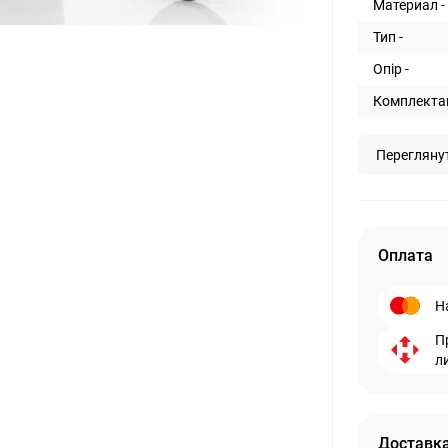
Материал -
Тип -
Опір -
Комплектац
Перегляну
Оплата
Н
П
л
Доставка