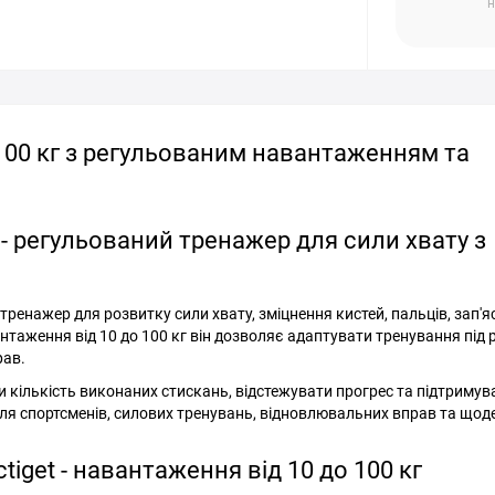
н
100 кг з регульованим навантаженням та
 - регульований тренажер для сили хвату з
тренажер для розвитку сили хвату, зміцнення кистей, пальців, зап'я
таження від 10 до 100 кг він дозволяє адаптувати тренування під 
рав.
кількість виконаних стискань, відстежувати прогрес та підтримув
ля спортсменів, силових тренувань, відновлювальних вправ та щод
iget - навантаження від 10 до 100 кг