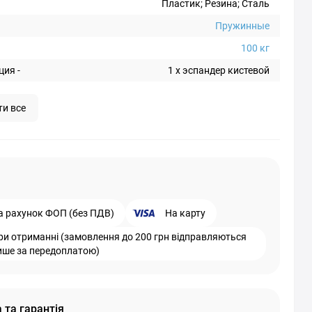
Пластик; Резина; Сталь
Пружинные
100 кг
ия -
1 х эспандер кистевой
ти все
а рахунок ФОП (без ПДВ)
На карту
ри отриманні (замовлення до 200 грн відправляються
ише за передоплатою)
 та гарантія