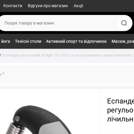
Контакти
Відгуки про магазин
Акції
 йога
Тенісні столи
Активний спорт та відпочинок
Масаж, реа
Еспандер кистьовий Actiget 10-100 кг з регульованим навантаженням 
0
ки
Еспанде
регуль
лічильн