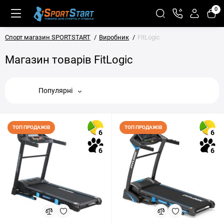
0
Спорт магазин SPORTSTART
Виробник
FitLogic
Магазин товарів FitLogic
Популярні
ТОП ПРОДАЖІВ
ТОП ПРОДАЖІВ
6
6
6
6