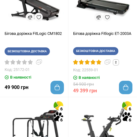
Бігова доріжка FitLogic CM1802
Бігова доріжка Fitlogic ET-2003A
БЕЗКОШТОВНА ДОСТАВКА
БЕЗКОШТОВНА ДОСТАВКА
2
Код: 25172-01
Код: 22559-01
В наявності
В наявності
54 900 грн
49 900 грн
49 399 грн
6
6
6
6