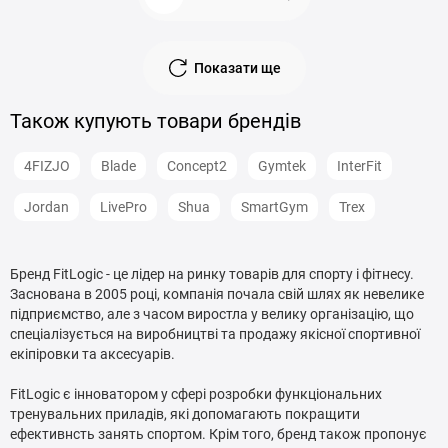
Показати ще
Також купують товари брендів
4FIZJO
Blade
Concept2
Gymtek
InterFit
Jordan
LivePro
Shua
SmartGym
Trex
Бренд FitLogic - це лідер на ринку товарів для спорту і фітнесу.
Заснована в 2005 році, компанія почала свій шлях як невелике
підприємство, але з часом виростла у велику організацію, що
спеціалізується на виробництві та продажу якісної спортивної
екіпіровки та аксесуарів.
FitLogic є інноватором у сфері розробки функціональних
тренувальних приладів, які допомагають покращити
ефективнсть занять спортом. Крім того, бренд також пропонує