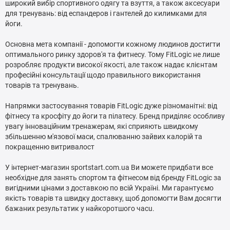
широкий вибір спортивного одягу та взуття, а також аксесуари
для тренувань: від еспандеров і гантелей до килимками для
йоги.
Основна мета компанії - допомогти кожному людинов достигти
оптимального ринку здоров'я та фитнесу. Тому FitLogic не лише
розробляє продукти високої якості, але також надає клієнтам
професійні консультації щодо правильного використання
товарів та тренувань.
Напрямки застосування товарів FitLogic дуже різноманітні: від
фітнесу та кросфіту до йоги та пілатесу. Бренд приділяє особливу
увагу інноваційним тренажерам, які сприяють швидкому
збільшенню м'язової маси, спалюванню зайвих калорій та
покращенню витривалост
У інтернет-магазин sportstart.com.ua Ви можете придбати все
необхiдне для занять спортом та фiтнесом вiд бренду FitLogic за
вигiдними цiнами з доставкою по всiй Українi. Ми гарантуємо
якiсть товарiв та швидку доставку, щоб допомогти Вам досягти
бажаних результатик у найкоротшого часu.