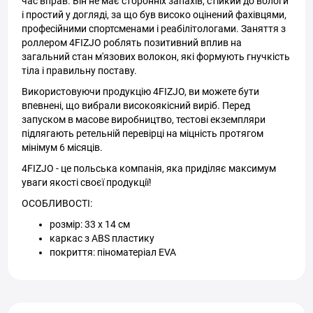
час вправ. Він не має сторонніх запахів, стійкий до вологи
і простий у догляді, за що був високо оцінений фахівцями,
професійними спортсменами і реабілітологами. Заняття з
роллером 4FIZJO роблять позитивний вплив на
загальний стан м'язових волокон, які формують гнучкість
тіла і правильну поставу.
Використовуючи продукцію 4FIZJO, ви можете бути
впевнені, що вибрали високоякісний виріб. Перед
запуском в масове виробництво, тестові екземпляри
підлягають ретельній перевірці на міцність протягом
мінімум 6 місяців.
4FIZJO - це польська компанія, яка приділяє максимум
уваги якості своєї продукції!
ОСОБЛИВОСТІ:
розмір: 33 x 14 см
каркас з ABS пластику
покриття: піноматеріал EVA