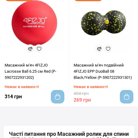
Масажний м'яч 4FIZJO
Масажний м'яч подвійний
Lacrosse Ball 6.25 см Red (P-
4FIZJO EPP DuoBall 08
5907222931202)
Black/Yellow (P-5907222931301)
Немає в наявності
Немає в наявності
404 грн
314 грн
269 грн
Часті питання про Масажний ролик для спини