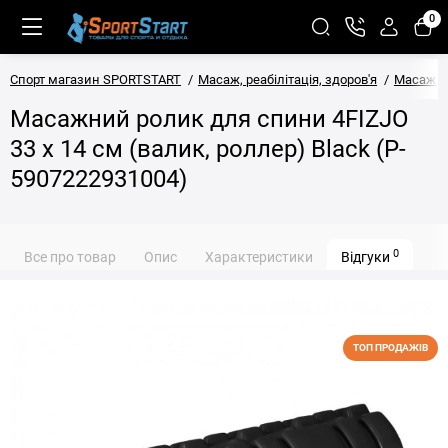
0
Спорт магазин SPORTSTART
Масаж, реабілітація, здоров'я
Масажні
Масажний ролик для спини 4FIZJO
33 x 14 см (валик, роллер) Black (P-
5907222931004)
0
Все про товар
Опис
Характеристики
Відгуки
ТОП ПРОДАЖІВ