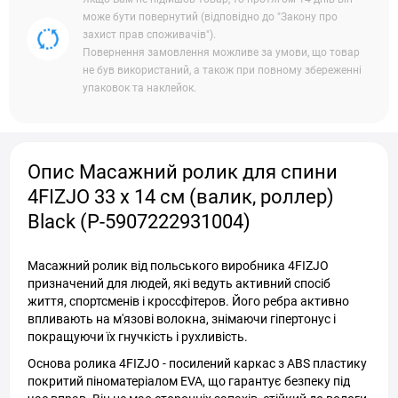
може бути повернутий (відповідно до "Закону про
захист прав споживачів").
Повернення замовлення можливе за умови, що товар
не був використаний, а також при повному збереженні
упаковок та наклейок.
Опис Масажний ролик для спини
4FIZJO 33 x 14 см (валик, роллер)
Black (P-5907222931004)
Масажний ролик від польського виробника 4FIZJO
призначений для людей, які ведуть активний спосіб
життя, спортсменів і кроссфітеров. Його ребра активно
впливають на м'язові волокна, знімаючи гіпертонус і
покращуючи їх гнучкість і рухливість.
Основа ролика 4FIZJO - посилений каркас з ABS пластику
покритий піноматеріалом EVA, що гарантує безпеку під