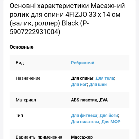
Основні характеристики Масажний
ролик для спини 4FIZJO 33 x 14 см
(валик, роллер) Black (P-
5907222931004)
Основные
Вид
Ребристый
Назначение
Для спины;
Для тела
;
Для ног
;
Для шеи
Материал
ABS пластик, ,EVA
Тип
Для фитнеса
;
Для йоги
;
Для пилатеса
;
Для МФР
Варианты применения
Массажер