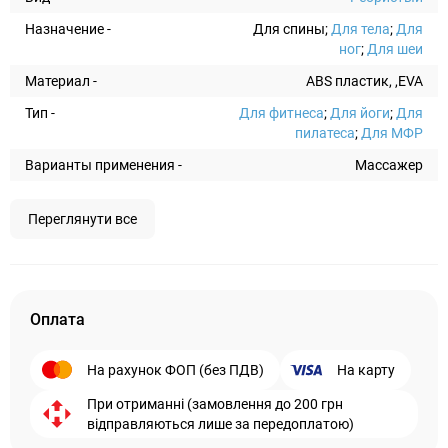
Назначение -
Для спины;
Для тела
;
Для
ног
;
Для шеи
Материал -
ABS пластик, ,EVA
Тип -
Для фитнеса
;
Для йоги
;
Для
пилатеса
;
Для МФР
Варианты применения -
Массажер
Переглянути все
Оплата
На рахунок ФОП (без ПДВ)
На карту
При отриманні (замовлення до 200 грн
відправляються лише за передоплатою)