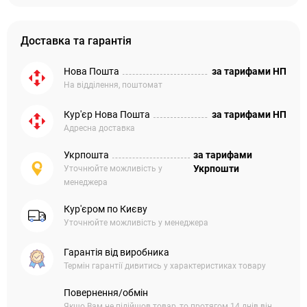
Доставка та гарантія
Нова Пошта
за тарифами НП
На відділення, поштомат
Кур'єр Нова Пошта
за тарифами НП
Адресна доставка
Укрпошта
за тарифами
Укрпошти
Уточнюйте можливість у
менеджера
Кур'єром по Києву
Уточнюйте можливість у менеджера
Гарантія від виробника
Термін гарантії дивитись у характеристиках товару
Повернення/обмін
Якщо Вам не підійшов товар, то протягом 14 днів він