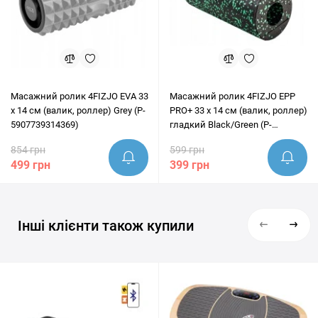
Масажний ролик 4FIZJO EVA 33
Масажний ролик 4FIZJO EPP
x 14 см (валик, роллер) Grey (P-
PRO+ 33 x 14 см (валик, роллер)
5907739314369)
гладкий Black/Green (P-
5907222931424)
854 грн
599 грн
499 грн
399 грн
Інші клієнти також купили