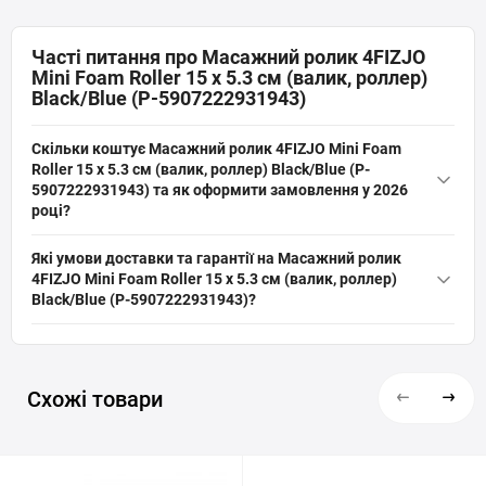
Часті питання про Масажний ролик 4FIZJO
Mini Foam Roller 15 x 5.3 см (валик, роллер)
Black/Blue (P-5907222931943)
Скільки коштує Масажний ролик 4FIZJO Mini Foam
Roller 15 x 5.3 см (валик, роллер) Black/Blue (P-
5907222931943) та як оформити замовлення у 2026
році?
Актуальна ціна на оригінальну модель Масажний ролик
Які умови доставки та гарантії на Масажний ролик
4FIZJO Mini Foam Roller 15 x 5.3 см (валик, роллер) Black/Blue (P-
4FIZJO Mini Foam Roller 15 x 5.3 см (валик, роллер)
5907222931943) (артикул: P-5907222931943) від бренду 4FIZJO
Black/Blue (P-5907222931943)?
складає 329 грн грн. Ви можете швидко та безпечно замовити
На все спортивне обладнання, включаючи Масажний ролик
цей товар з категорії «
Масажні ролики (валики)
» прямо на сайті
4FIZJO Mini Foam Roller 15 x 5.3 см (валик, роллер) Black/Blue (P-
інтернет-магазину SPORTSTART.com.ua. Дані про наявність та
5907222931943) діє офіційна гарантія від виробника. Ми
вартість перевірені станом на 08 місяць року.
Схожі товари
забезпечуємо швидку та надійну доставку в Київ, Львів, Одесу,
Дніпро, Харків та будь-які інші населені пункти України. Перед
покупкою наші експерти завжди готові надати грамотну
консультацію та допомогти переконатись, що цей товар