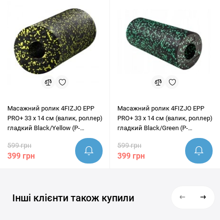
ідеально підходить під ваші цілі.
Масажний ролик 4FIZJO EPP
Масажний ролик 4FIZJO EPP
PRO+ 33 x 14 см (валик, роллер)
PRO+ 33 x 14 см (валик, роллер)
гладкий Black/Yellow (P-
гладкий Black/Green (P-
5907222931431)
5907222931424)
599 грн
599 грн
399 грн
399 грн
Інші клієнти також купили