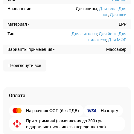
Назначение -
Для спины;
Для тела
;
Для
ног
;
Для шеи
Материал -
EPP
Тип -
Для фитнеса
;
Для йоги
;
Для
пилатеса
;
Для МФР
Варианты применения -
Массажер
Переглянути все
Оплата
На рахунок ФОП (без ПДВ)
На карту
При отриманні (замовлення до 200 грн
відправляються лише за передоплатою)