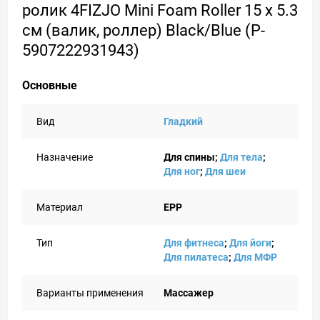
ролик 4FIZJO Mini Foam Roller 15 x 5.3
см (валик, роллер) Black/Blue (P-
5907222931943)
Основные
Вид
Гладкий
Назначение
Для спины;
Для тела
;
Для ног
;
Для шеи
Материал
EPP
Тип
Для фитнеса
;
Для йоги
;
Для пилатеса
;
Для МФР
Варианты применения
Массажер