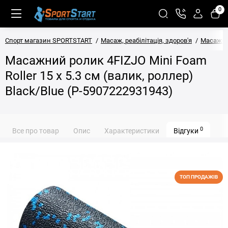
0
Спорт магазин SPORTSTART
Масаж, реабілітація, здоров'я
Масажні
Масажний ролик 4FIZJO Mini Foam
Roller 15 x 5.3 см (валик, роллер)
Black/Blue (P-5907222931943)
0
Все про товар
Опис
Характеристики
Відгуки
ТОП ПРОДАЖІВ