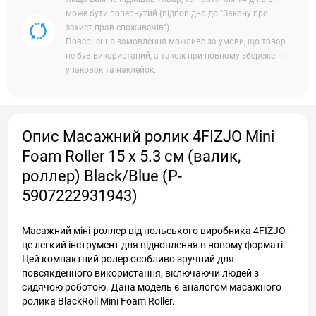
може бути повернутий (відповідно до "Закону про
захист прав споживачів").
Повернення замовлення можливе за умови, що товар
не був використаний, а також при повному збереженні
упаковок та наклейок.
Опис Масажний ролик 4FIZJO Mini
Foam Roller 15 x 5.3 см (валик,
роллер) Black/Blue (P-
5907222931943)
Масажний міні-роллер від польського виробника 4FIZJO -
це легкий інструмент для відновлення в новому форматі.
Цей компактний ролер особливо зручний для
повсякденного використання, включаючи людей з
сидячою роботою. Дана модель є аналогом масажного
ролика BlackRoll Mini Foam Roller.