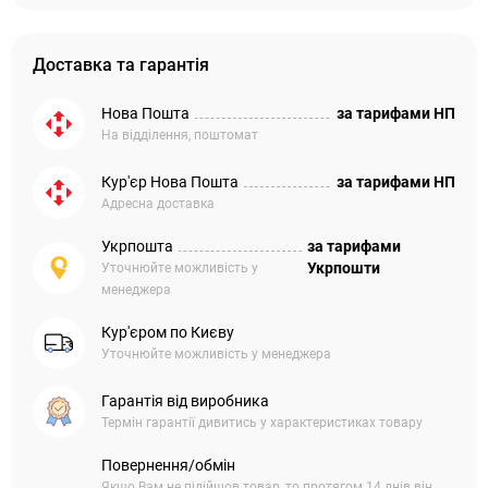
Доставка та гарантія
Нова Пошта
за тарифами НП
На відділення, поштомат
Кур'єр Нова Пошта
за тарифами НП
Адресна доставка
Укрпошта
за тарифами
Укрпошти
Уточнюйте можливість у
менеджера
Кур'єром по Києву
Уточнюйте можливість у менеджера
Гарантія від виробника
Термін гарантії дивитись у характеристиках товару
Повернення/обмін
Якщо Вам не підійшов товар, то протягом 14 днів він