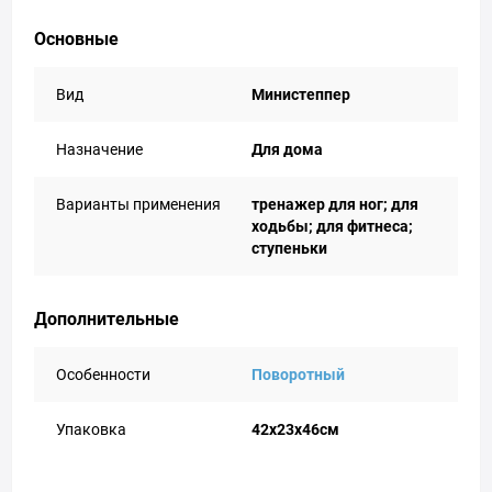
Основные
Вид
Министеппер
Назначение
Для дома
Варианты применения
тренажер для ног; для
ходьбы; для фитнеса;
ступеньки
Дополнительные
Особенности
Поворотный
Упаковка
42х23х46см