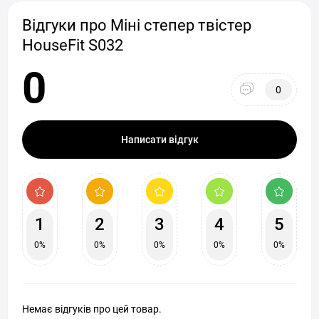
Відгуки про Міні степер твістер
HouseFit S032
0
0
Написати відгук
1
2
3
4
5
0%
0%
0%
0%
0%
Немає відгуків про цей товар.