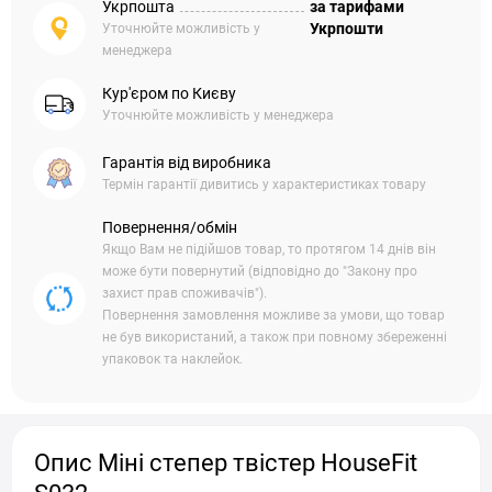
Укрпошта
за тарифами
Укрпошти
Уточнюйте можливість у
менеджера
Кур'єром по Києву
Уточнюйте можливість у менеджера
Гарантія від виробника
Термін гарантії дивитись у характеристиках товару
Повернення/обмін
Якщо Вам не підійшов товар, то протягом 14 днів він
може бути повернутий (відповідно до "Закону про
захист прав споживачів").
Повернення замовлення можливе за умови, що товар
не був використаний, а також при повному збереженні
упаковок та наклейок.
Опис Міні степер твістер HouseFit