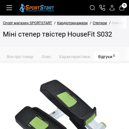
0
Спорт магазин SPORTSTART
Кардіотренажери
Степери
Міні степ
Міні степер твістер HouseFit S032
0
Все про товар
Опис
Характеристики
Відгуки