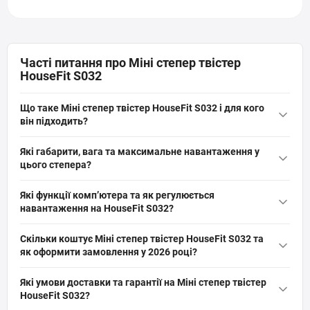
Часті питання про Міні степер твістер
HouseFit S032
Що таке Міні степер твістер HouseFit S032 і для кого
він підходить?
Міні степер твістер HouseFit S032 — це компактний поворотний
Які габарити, вага та максимальне навантаження у
міністепер з гідравлічною системою навантаження, великими
цього степера?
педалями та РК-комп’ютером. Підходить для домашнього
Габарити міні степера HouseFit S032 — 43×39×22 см, вага
фітнесу, ходьби й тренування ніг; рекомендований для
Які функції комп’ютера та як регулюється
тренажера 7 кг (нетто) / 8 кг (брутто). Максимальна допустима
користувачів до 100 кг, для початківців та середнього рівня.
навантаження на HouseFit S032?
маса користувача — 100 кг. Розміри упаковки: 42×23×46 см.
РК-комп’ютер відображає рахунок степів, час, кроки за
Скільки коштує Міні степер твістер HouseFit S032 та
хвилину, калорії та функцію скан. Регулювання навантаження
як оформити замовлення у 2026 році?
здійснюється спеціальним важелем, а навантаження
Актуальна ціна на оригінальну модель Міні степер твістер
забезпечує гідравлічна система для плавного опору при
Які умови доставки та гарантії на Міні степер твістер
HouseFit S032 (артикул: 20055) від бренду HouseFit складає 3
тренуванні ніг та імітації твістер-руху.
HouseFit S032?
900 грн грн. Ви можете швидко та безпечно замовити цей