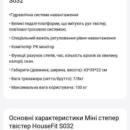
S032
•Гідравлічна система навантаження
• Великі педалі-платформи, що імітують рух твістер,
пов'язані тросовою системою.
• Спеціальний важіль регулювання рівня навантаження
• Комп'ютер: РК монітор
• Функції: рахунок степів, час, кількість кроків за хвилину,
калорії, скан.
• Габарити (довжина, ширина, висота): 43*39*22 см
• Вага тренажера (нетто/брутто): 7/8кг
• Максимальна вага користувача: 100 кг
Основні характеристики Міні степер
твістер HouseFit S032