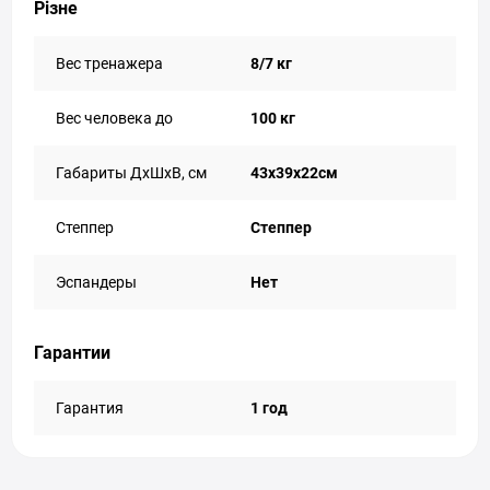
Різне
Вес тренажера
8/7 кг
Вес человека до
100 кг
Габариты ДхШхВ, см
43х39х22см
Степпер
Степпер
Эспандеры
Нет
Гарантии
Гарантия
1 год