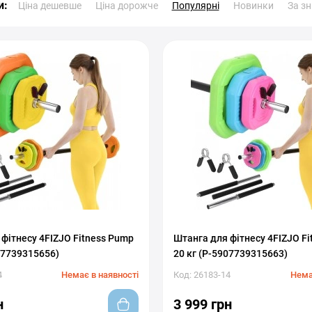
и:
Ціна дешевше
Ціна дорожче
Популярні
Новинки
За з
фітнесу 4FIZJO Fitness Pump
Штанга для фітнесу 4FIZJO F
07739315656)
20 кг (P-5907739315663)
4
Немає в наявності
Код: 26183-14
Нема
н
3 999 грн