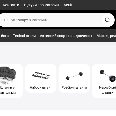
Контакти
Відгуки про магазин
Акції
 йога
Тенісні столи
Активний спорт та відпочинок
Масаж, реа
Штанги з
Набори штанг
Розбірні штанги
Нерозбірні
гантелями
штанги