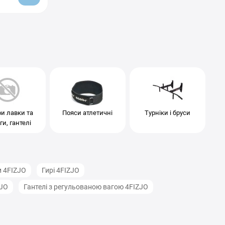
и лавки та
Пояси атлетичні
Турніки і бруси
и, гантелі
и 4FIZJO
Гирі 4FIZJO
ZJO
Гантелі з регульованою вагою 4FIZJO