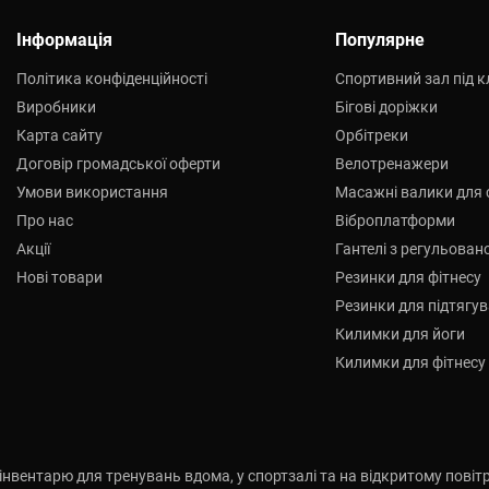
Інформація
Популярне
Політика конфіденційності
Спортивний зал під 
Виробники
Бігові доріжки
Карта сайту
Орбітреки
Договір громадської оферти
Велотренажери
Умови використання
Масажні валики для 
Про нас
Віброплатформи
Акції
Гантелі з регульова
Нові товари
Резинки для фітнесу
Резинки для підтягу
Килимки для йоги
Килимки для фітнесу
нвентарю для тренувань вдома, у спортзалі та на відкритому повітрі.