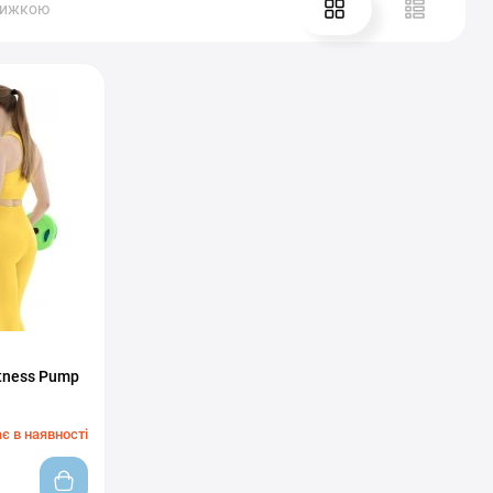
нижкою
itness Pump
є в наявності