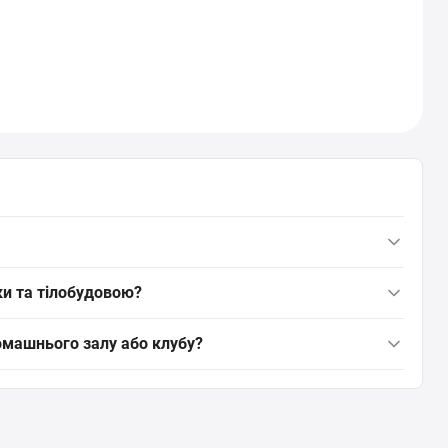
, придатний для роботи зі вільною вагою, базових вправ
ки та тілобудовою?
машніх і клубних залів, рекомендовані від початкового до
овачків підходять коротші і легші грифи, для просунутих —
омашнього залу або клубу?
в відповідно до сили хвата і ширини стійки.
ною вантажопідйомністю; для клубу обирайте міцніші,
частого інтенсивного використання.