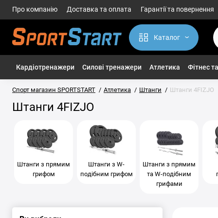
Про компанію
Доставка та оплата
Гарантії та повернення
Каталог
Кардіотренажери
Силові тренажери
Атлетика
Фітнес та
Спорт магазин SPORTSTART
Атлетика
Штанги
Штанги 4FIZJO
Штанги 4FIZJO
Штанги з прямим
Штанги з W-
Штанги з прямим
грифом
подібним грифом
та W-подібним
грифами