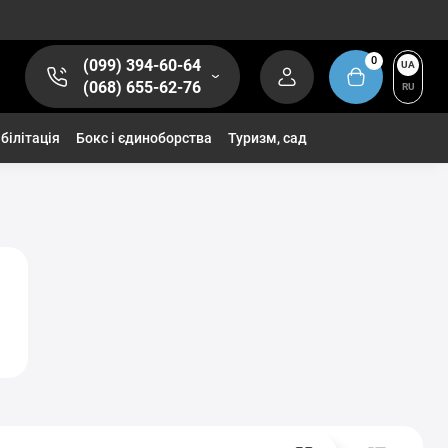
0
(099) 394-60-64
UA
(068) 655-62-76
RU
білітація
Бокс і єдиноборства
Туризм, сад