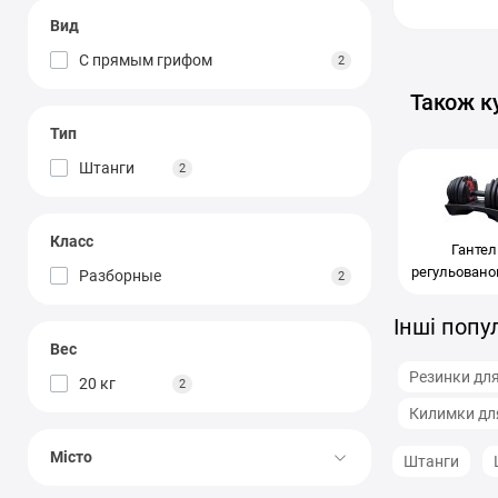
Stein
+10
Вид
Technogym
+26
4FIZJ
С прямым грифом
2
Також к
Тип
Штанги
2
Класс
Гантел
регульовано
Разборные
2
Інші попу
Вес
Резинки для
20 кг
2
Килимки для
Місто
Штанги