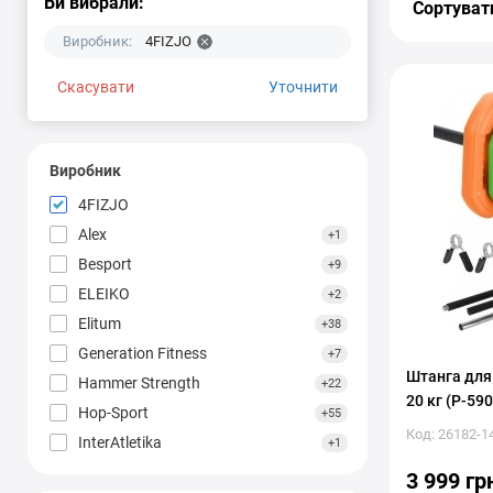
Ви вибрали:
Сортуват
Виробник:
4FIZJO
Скасувати
Уточнити
Виробник
4FIZJO
Alex
+1
Besport
+9
ELEIKO
+2
Elitum
+38
Generation Fitness
+7
Штанга для 
Hammer Strength
+22
20 кг (P-59
Hop-Sport
+55
Код: 26182-1
InterAtletika
+1
Landfit
+1
3 999 гр