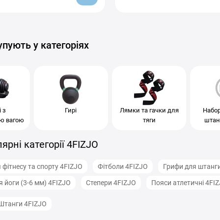
O
4FIZJO
упують у категоріях
і з
Гирі
Лямки та гачки для
Набор
ю вагою
тяги
штанг
лярні категорії 4FIZJO
 фітнесу та спорту 4FIZJO
Фітболи 4FIZJO
Грифи для штанг
 йоги (3-6 мм) 4FIZJO
Степери 4FIZJO
Пояси атлетичні 4FI
Штанги 4FIZJO