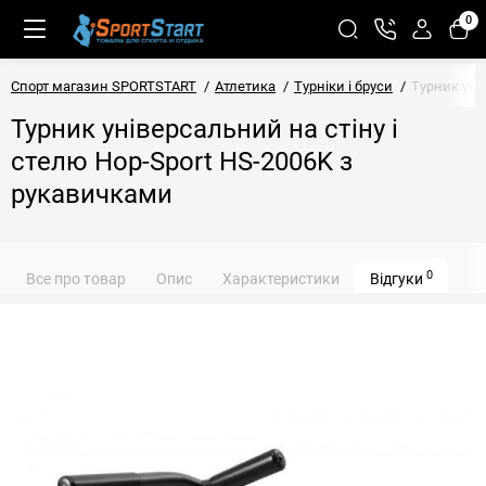
0
Спорт магазин SPORTSTART
Атлетика
Турніки і бруси
Турник уні
Турник універсальний на стіну і
стелю Hop-Sport HS-2006K з
рукавичками
0
Все про товар
Опис
Характеристики
Відгуки