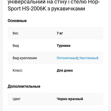
універсальний на стіну і стелю Hop-
Sport HS-2006K з рукавичками
Основные
Вес
7 кг
Вид
Турники
Вид крепления
Потолочный
;
Настенный
Класс
Для дома
Дополнительные
Цвет
Черно-красный