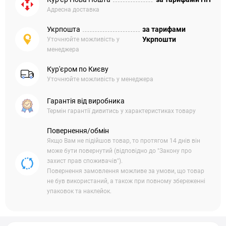
Адресна доставка
Укрпошта
за тарифами
Укрпошти
Уточнюйте можливість у
менеджера
Кур'єром по Києву
Уточнюйте можливість у менеджера
Гарантія від виробника
Термін гарантії дивитись у характеристиках товару
Повернення/обмін
Якщо Вам не підійшов товар, то протягом 14 днів він
може бути повернутий (відповідно до "Закону про
захист прав споживачів").
Повернення замовлення можливе за умови, що товар
не був використаний, а також при повному збереженні
упаковок та наклейок.